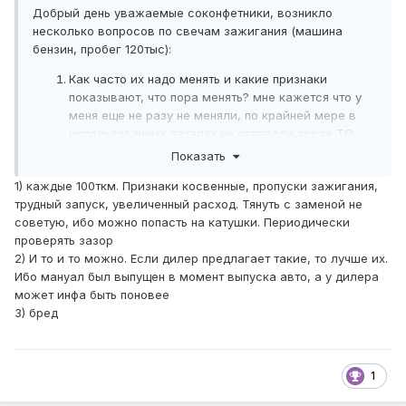
Добрый день уважаемые соконфетники, возникло
несколько вопросов по свечам зажигания (машина
бензин, пробег 120тыс):
Как часто их надо менять и какие признаки
показывают, что пора менять? мне кажется что у
меня еще не разу не меняли, по крайней мере в
использованных деталях не отдавали после ТО
Какие свечи лучше использовать? в мануале
Показать
написано -
DENSO FK20HR-A8
с сайта про ТО
1) каждые 100ткм. Признаки косвенные, пропуски зажигания,
Форчунера от ОД -
DENSO K20HR-U11.
трудный запуск, увеличенный расход. Тянуть с заменой не
Еще прочитал такую инфо (вот здесь например
советую, ибо можно попасть на катушки. Периодически
https://www.drive2.ru/c/492430027468571402/
), что
проверять зазор
в идеале, для максимизации мощности, надо
2) И то и то можно. Если дилер предлагает такие, то лучше их.
чтобы зазор свечи был направлен в сторону
Ибо мануал был выпущен в момент выпуска авто, а у дилера
большей части камеры сгорания, для лучшего
может инфа быть поновее
сгорания смеси. Поскольку при завертывании
3) бред
свечи это достичь довольно трудно, лучше
использовать трехконтактные свечи. Может кто
пробовал? игра "стоит свеч?"
1