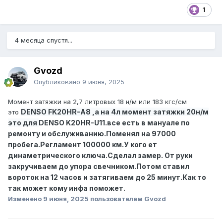
1
4 месяца спустя...
Gvozd
Опубликовано
9 июня, 2025
Момент затяжки на 2,7 литровых 18 н/м или 183 кгс/см
DENSO
FK20HR-A8 ,а на 4л момент затяжки 20н/м
это
это для
DENSO
K20HR-U11.все есть в мануале по
ремонту и обслуживанию.Поменял на 97000
пробега.Регламент 100000 км.У кого ет
динаметрического ключа.Сделал замер. От руки
закручиваем до упора свечником.Потом ставил
вороток на 12 часов и затягиваем до 25 минут.Как то
так может кому инфа поможет.
Изменено
9 июня, 2025
пользователем Gvozd