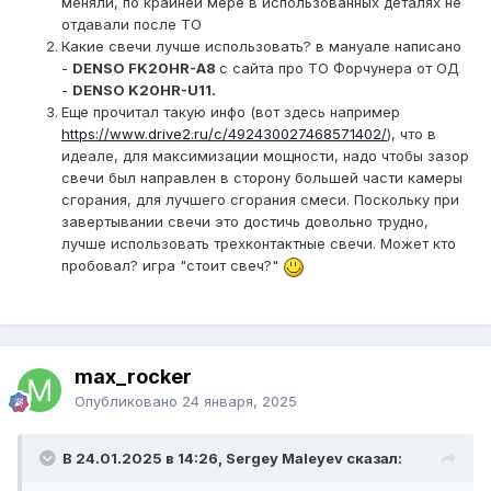
меняли, по крайней мере в использованных деталях не
отдавали после ТО
Какие свечи лучше использовать? в мануале написано
-
DENSO FK20HR-A8
с сайта про ТО Форчунера от ОД
-
DENSO K20HR-U11.
Еще прочитал такую инфо (вот здесь например
https://www.drive2.ru/c/492430027468571402/
), что в
идеале, для максимизации мощности, надо чтобы зазор
свечи был направлен в сторону большей части камеры
сгорания, для лучшего сгорания смеси. Поскольку при
завертывании свечи это достичь довольно трудно,
лучше использовать трехконтактные свечи. Может кто
пробовал? игра "стоит свеч?"
max_rocker
Опубликовано
24 января, 2025
В 24.01.2025 в 14:26, Sergey Maleyev сказал: