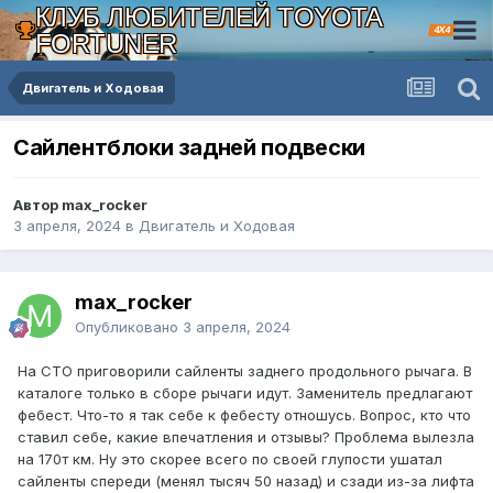
КЛУБ ЛЮБИТЕЛЕЙ TOYOTA
4X4
FORTUNER
Двигатель и Ходовая
Сайлентблоки задней подвески
Автор max_rocker
3 апреля, 2024
в
Двигатель и Ходовая
max_rocker
Опубликовано
3 апреля, 2024
На СТО приговорили сайленты заднего продольного рычага. В
каталоге только в сборе рычаги идут. Заменитель предлагают
фебест. Что-то я так себе к фебесту отношусь. Вопрос, кто что
ставил себе, какие впечатления и отзывы? Проблема вылезла
на 170т км. Ну это скорее всего по своей глупости ушатал
сайленты спереди (менял тысяч 50 назад) и сзади из-за лифта