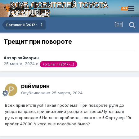
КЛУБ ЛЮБИТЕЛЕЙ TOYOTA
4X4
FORTUNER
Fortuner II (2017-...)
Трещит при повороте
Автор раймарин
25 марта, 2024
в
Fortuner II (2017-...)
раймарин
Опубликовано
25 марта, 2024
Всех приветствую! Такая проблема! При повороте руля до
упора направо, при движении раздается треск.Чуть назад
руль и пропадает! На лево пробовал, такого нет! Фортунер 19г
пробег 47000 У кого еще подобное было?