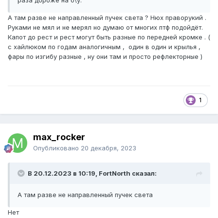
раза дороже на б\у.
А там разве не направленный пучек света ? Нюх праворукий .
Руками не мял и не мерял но думаю от многих птф подойдёт.
Капот до рест и рест могут быть разные по передней кромке . (
с хайлюком по годам аналогичным , один в один и крылья ,
фары по изгибу разные , ну они там и просто рефлекторные )
1
max_rocker
Опубликовано
20 декабря, 2023
В 20.12.2023 в 10:19, FоrtNorth сказал:
А там разве не направленный пучек света
Нет