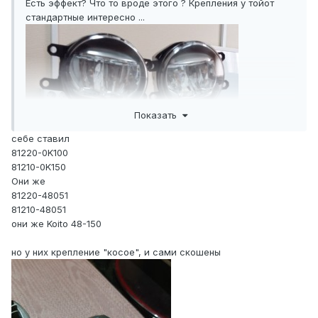
Есть эффект? Что то вроде этого ? Крепления у тойот
стандартные интересно ...
Показать
себе ставил
81220-0K100
81210-0K150
Они же
81220-48051
81210-48051
они же Koito 48-150
но у них крепление "косое", и сами скошены