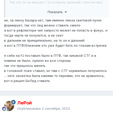
Так что он не мешает ( а оставить дальний галоген при
бл.лед при их работе в тандеме видимость при
Показать
пересечении 2х потоков разной палитры света для глаз
не комильфо , да и по освещённости эффекта мало .иот
не, за линзу базара нет, там именно линза световой пучок
случай когда не ты , в тебя видят на расстоянии ) Вот
формирует, так что лед можно ставить смело
подсветка от линии капота в той же цветовой гамме
а вот в рефлекторе чип запросто может не попасть в фокус, и
вынудили поставить и в птф лед. Все ж городская +- 50
тогда черти че получится, а не свет
км от города предполагают использование ближний птф
в дальнем не принципиально, на то он и дальний
, дальний это для отпуска где по трассе идти .
а вот в ПТФ/ближнем это уже будет бить по глазам встречке
Но в любом случае линза даёт более правильную стг в
отличии от лампы в птф .
я себе на FJ поставил было в ПТФ, так никакой СТГ и в
помине не было, лупило во все стороны
так что пришлось менять
в головной тоже ставил, но там с СТГ нормально получилось
... зато засветка была какими то перьями, это не нравилось,
вот и решил БиЛед ставить
ЛеРой
Опубликовано
2 сентября, 2023