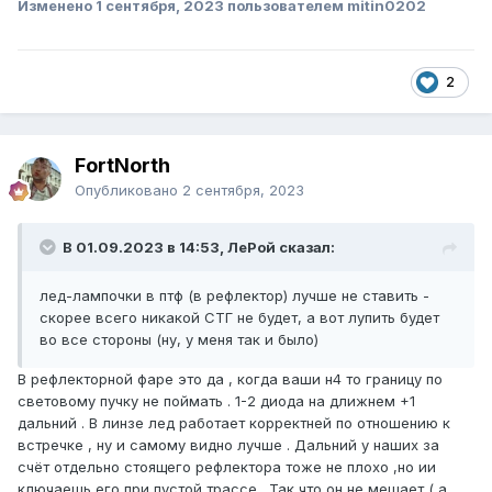
Изменено
1 сентября, 2023
пользователем mitin0202
2
FоrtNorth
Опубликовано
2 сентября, 2023
В 01.09.2023 в 14:53, ЛеРой сказал:
лед-лампочки в птф (в рефлектор) лучше не ставить -
скорее всего никакой СТГ не будет, а вот лупить будет
во все стороны (ну, у меня так и было)
В рефлекторной фаре это да , когда ваши н4 то границу по
световому пучку не поймать . 1-2 диода на длижнем +1
дальний . В линзе лед работает корректней по отношению к
встречке , ну и самому видно лучше . Дальний у наших за
счёт отдельно стоящего рефлектора тоже не плохо ,но ии
ключаешь его при пустой трассе . Так что он не мешает ( а