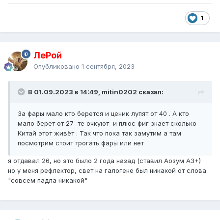
1
ЛеРой
Опубликовано
1 сентября, 2023
В 01.09.2023 в 14:49, mitin0202 сказал:
За фары мало кто берется и ценик лупят от 40 . А кто
мало берет от 27 те очкуют и плюс фиг знает сколько
Китай этот живёт . Так что пока так замутим а там
посмотрим стоит трогать фары или нет
я отдавал 26, но это было 2 года назад (ставил Аозум А3+)
но у меня рефлектор, свет на галогене был никакой от слова
"совсем падла никакой"