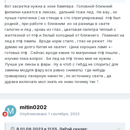
Вот засветка нужна в зоне бампера . Головной ближний
филипки кажется в линзах, дальний тоже лед . Не вау , но
лучше галогенна ( на стенде в сто отрегулированы) птф был
родной , при работе с ближним из за разницы в свете
галоген и лед , кровь из глаз , цветовая палитра тёплый с
желтезной от птф и белый холодный от ближнего . Поменял на
лед в птф лампы . Вроде норм стало , глаз не режет . Но
думаю на долго Китая не хватит . Цена хороших ламп +-
готовых птф . Сейчас вроде какие то матричные птф пошли ,
изучаю пока вопрос . Би лед на птф точно мне не нужны .
Лучше уж линзы в фары . Ну а чтоб с гибдд не спорить( для
замены модуля фару все равно снимать) где нибудь
гравировку лазерную нанести , по источнику света , да
дурака включать мол знать не знаю почему так
.
?
mitin0202
Опубликовано
1 сентября, 2023
В 01.09.2023 в 11:55, ЛеРой сказал: