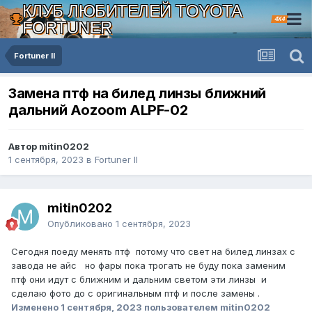
КЛУБ ЛЮБИТЕЛЕЙ TOYOTA
4X4
FORTUNER
Fortuner II
Замена птф на билед линзы ближний
дальний Aozoom ALPF-02
Автор mitin0202
1 сентября, 2023
в
Fortuner II
mitin0202
Опубликовано
1 сентября, 2023
Сегодня поеду менять птф потому что свет на билед линзах с
завода не айс но фары пока трогать не буду пока заменим
птф они идут с ближним и дальним светом эти линзы и
сделаю фото до с оригинальным птф и после замены .
Изменено
1 сентября, 2023
пользователем mitin0202