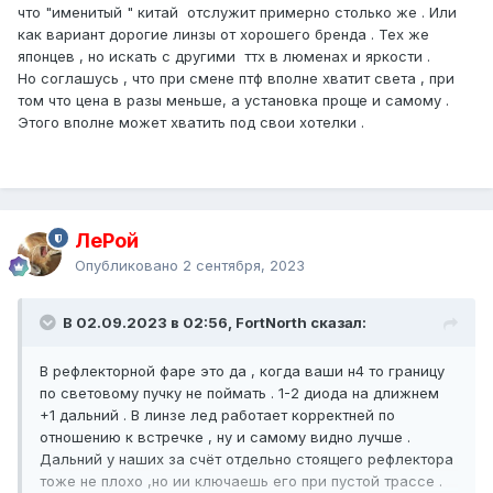
что "именитый " китай отслужит примерно столько же . Или
как вариант дорогие линзы от хорошего бренда . Тех же
японцев , но искать с другими ттх в люменах и яркости .
Но соглашусь , что при смене птф вполне хватит света , при
том что цена в разы меньше, а установка проще и самому .
Этого вполне может хватить под свои хотелки .
ЛеРой
Опубликовано
2 сентября, 2023
В 02.09.2023 в 02:56, FоrtNorth сказал:
В рефлекторной фаре это да , когда ваши н4 то границу
по световому пучку не поймать . 1-2 диода на длижнем
+1 дальний . В линзе лед работает корректней по
отношению к встречке , ну и самому видно лучше .
Дальний у наших за счёт отдельно стоящего рефлектора
тоже не плохо ,но ии ключаешь его при пустой трассе .