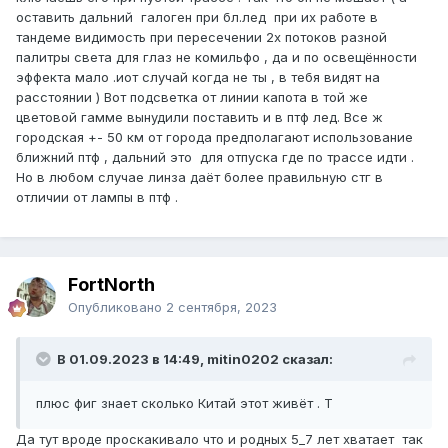
оставить дальний галоген при бл.лед при их работе в
тандеме видимость при пересечении 2х потоков разной
палитры света для глаз не комильфо , да и по освещённости
эффекта мало .иот случай когда не ты , в тебя видят на
расстоянии ) Вот подсветка от линии капота в той же
цветовой гамме вынудили поставить и в птф лед. Все ж
городская +- 50 км от города предполагают использование
ближний птф , дальний это для отпуска где по трассе идти .
Но в любом случае линза даёт более правильную стг в
отличии от лампы в птф .
FоrtNorth
Опубликовано
2 сентября, 2023
В 01.09.2023 в 14:49, mitin0202 сказал:
плюс фиг знает сколько Китай этот живёт . Т
Да тут вроде проскакивало что и родных 5_7 лет хватает так