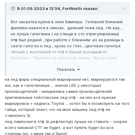
В 01.09.2023 в 12:56, FоrtNorth сказал:
Вот засветка нужна в зоне бампера . Головной ближний
филипки кажется в линзах, дальний тоже лед . Не вау ,
но лучше галогенна ( на стенде в сто отрегулированы)
птф был родной , при работе с ближним из за разницы в
свете галоген и лед , кровь из глаз , цветовая палитра
тёплый с желтезной от птф и белый холодный от
ближнего . Поменял на лед в птф лампы . Вроде норм
стало , глаз не режет . Но думаю на долго Китая не
Показать
хватит . Цена хороших ламп +- готовых птф . Сейчас
вроде какие то матричные птф пошли , изучаю пока
на лед фары специальной маркировки нет, маркируются так
вопрос . Би лед на птф точно мне не нужны . Лучше уж
же, как и галогеновые ... значок LED у некоторых
линзы в фары . Ну а чтоб с гибдд не спорить( для замены
производителей - инициатива самих производителей
модуля фару все равно снимать) где нибудь гравировку
оригинальные тойотовские лед-птф - на них вся нужная
лазерную нанести , по источнику света , да дурака
маркировка + надпись Toyota ... хотел бы я посмотреть на того
включать мол знать не знаю почему так
.
?
гайца, который знает, что на мою машину лед-птф не
ставились )))
лед-лампочки в птф (в рефлектор) лучше не ставить - скорее
всего никакой СТГ не будет, а вот лупить будет во все
стороны (ну, у меня так и было)