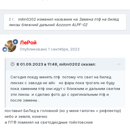
2 г.
mitin0202 изменил название на
Замена птф на билед
линзы ближний дальний Aozoom ALPF-02
ЛеРой
Опубликовано
1 сентября, 2023
В 01.09.2023 в 11:48, mitin0202 сказал:
Сегодня поеду менять птф потому что свет на билед
линзах с завода не айс но фары пока трогать не буду
пока заменим птф они идут с ближним и дальним светом
эти линзы и сделаю фото до с оригинальным птф и
после замены .
поставил БиЛед в головной (но у меня галоген + рефлектор)
небо и земля, конечно
а ПТФ поменял на светодиодные тойотовские