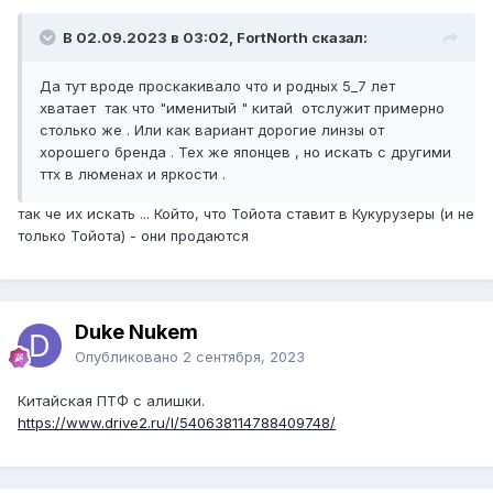
В 02.09.2023 в 03:02, FоrtNorth сказал:
Да тут вроде проскакивало что и родных 5_7 лет
хватает так что "именитый " китай отслужит примерно
столько же . Или как вариант дорогие линзы от
хорошего бренда . Тех же японцев , но искать с другими
ттх в люменах и яркости .
так че их искать ... Който, что Тойота ставит в Кукурузеры (и не
только Тойота) - они продаются
Duke Nukem
Опубликовано
2 сентября, 2023
Китайская ПТФ с алишки.
https://www.drive2.ru/l/540638114788409748/