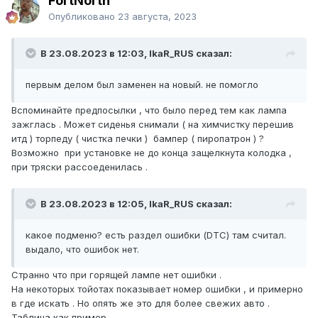
FоrtNorth
Опубликовано
23 августа, 2023
В 23.08.2023 в 12:03, IkaR_RUS сказал:
первым делом был заменен на новый. не помогло
Вспоминайте предпосылки , что было перед тем как лампа
зажглась . Может сиденья снимали ( на химчистку перешив
итд ) торпеду ( чистка печки ) бампер ( пиропатрон ) ?
Возможно при установке не до конца защелкнута колодка ,
при тряски рассоеденилась .
В 23.08.2023 в 12:05, IkaR_RUS сказал:
какое подменю? есть раздел ошибки (DTC) там считал.
выдало, что ошибок нет.
Странно что при горящей лампе нет ошибки .
На некоторых тойотах показывает номер ошибки , и примерно
в где искать . Но опять же это для более свежих авто .
Таблица как пример .