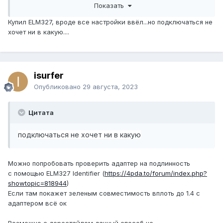
В настройках, выбрать профиль
Показать
подключения
Toyota OBD-II/EOBD K-Line/KWP +
Купил ELM327, вроде все настройки ввёл...но подключаться не
extra sensors
хочет ни в какую....
В секции
Aдаптер OBDII ELM327
выбрать тип
подключения и в
расширенных настройках
,
указать параметры:
isurfer
Опубликовано
29 августа, 2023
Цитата
подключаться не хочет ни в какую
строка инициализации дубль текстом:
Можно попробовать проверить адаптер на подлинность
ATSP5
с помощью ELM327 Identifier (
https://4pda.to/forum/index.php?
showtopic=818944
)
ATSH8113F0
Если там покажет зеленым совместимость вплоть до 1.4 с
ATIIA13
адаптером всё ок
ATIB10
ATFI