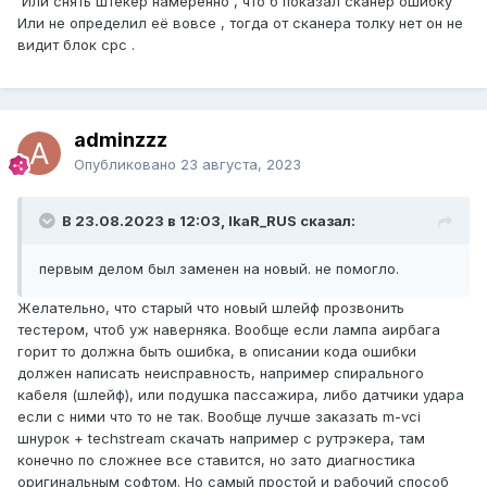
Или снять штекер намеренно , что б показал сканер ошибку
Или не определил её вовсе , тогда от сканера толку нет он не
видит блок срс .
adminzzz
Опубликовано
23 августа, 2023
В 23.08.2023 в 12:03, IkaR_RUS сказал:
первым делом был заменен на новый. не помогло.
Желательно, что старый что новый шлейф прозвонить
тестером, чтоб уж наверняка. Вообще если лампа аирбага
горит то должна быть ошибка, в описании кода ошибки
должен написать неисправность, например спирального
кабеля (шлейф), или подушка пассажира, либо датчики удара
если с ними что то не так. Вообще лучше заказать m-vci
шнурок + techstream скачать например с рутрэкера, там
конечно по сложнее все ставится, но зато диагностика
оригинальным софтом. Но самый простой и рабочий способ