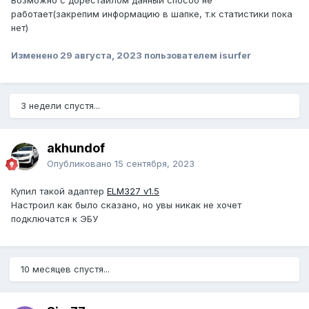
Возможно с дорестайлом данный способ не
работает(закрепим информацию в шапке, т.к статистики пока
После этих действий адаптер сможет
нет)
подключиться к ЭБУ. И можно читать ошибки,
Изменено
29 августа, 2023
пользователем isurfer
смотреть параметры.
Возможно кому-то пригодится. Ранее на форуме
3 недели спустя...
писалось, что это невозможно и прочитать можно
только через мультитроникс.
akhundof
Опубликовано
15 сентября, 2023
Купил такой адаптер
ELM327 v1.5
Настроил как было сказано, но увы никак не хочет
подключатся к ЭБУ
10 месяцев спустя...