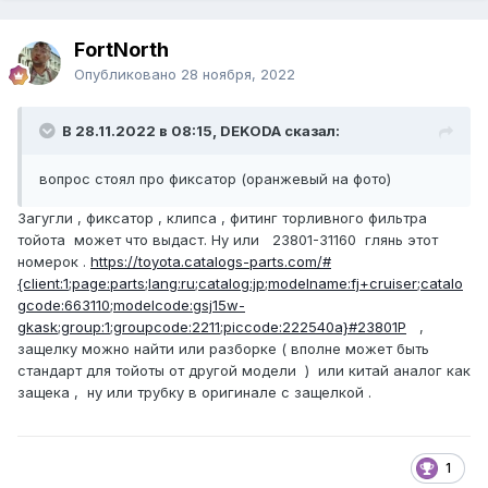
FоrtNorth
Опубликовано
28 ноября, 2022
В 28.11.2022 в 08:15, DEKODA сказал:
вопрос стоял про фиксатор (оранжевый на фото)
Загугли , фиксатор , клипса , фитинг торливного фильтра
тойота может что выдаст. Ну или 23801-31160 глянь этот
номерок .
https://toyota.catalogs-parts.com/#
{client:1;page:parts;lang:ru;catalog:jp;modelname:fj+cruiser;catalo
gcode:663110;modelcode:gsj15w-
gkask;group:1;groupcode:2211;piccode:222540a}#23801P
,
защелку можно найти или разборке ( вполне может быть
стандарт для тойоты от другой модели ) или китай аналог как
защека , ну или трубку в оригинале с защелкой .
1