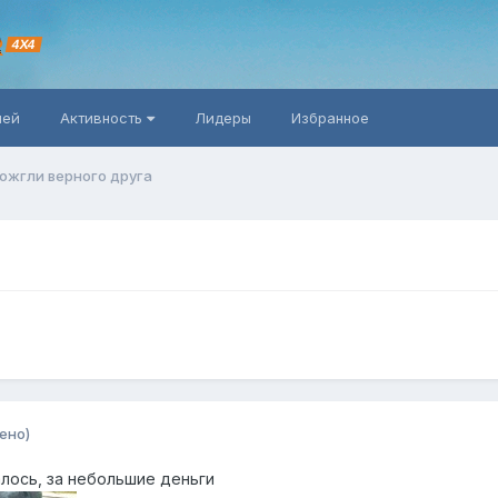
R
4X4
ней
Активность
Лидеры
Избранное
ожгли верного друга
ено)
алось, за небольшие деньги