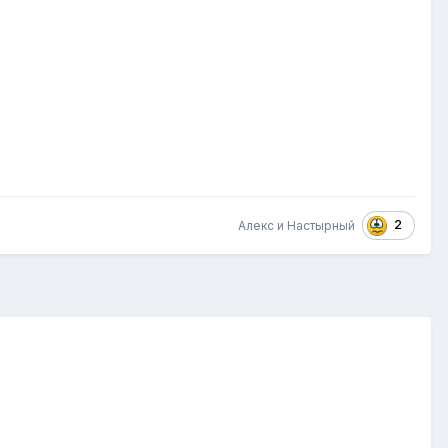
2
Алекс и Настырный