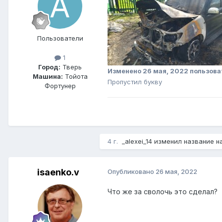
Пользователи
1
Город:
Тверь
Изменено
26 мая, 2022
пользоват
Машина:
Тойота
Пропустил букву
Фортунер
4 г.
_alexei_14 изменил название 
isaenko.v
Опубликовано
26 мая, 2022
Что же за сволочь это сделал?