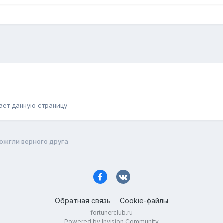
ает данную страницу
ожгли верного друга
Обратная связь
Cookie-файлы
fortunerclub.ru
Powered by Invision Community