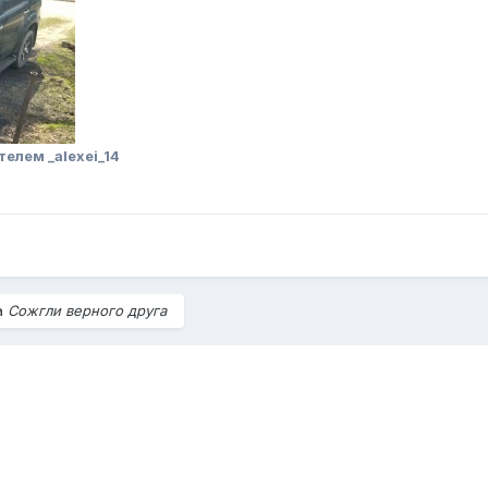
елем _alexei_14
на
Сожгли верного друга