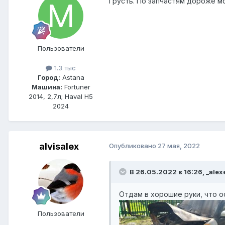
Грусть. По запчастям дороже 
Пользователи
1.3 тыс
Город:
Astana
Машина:
Fortuner
2014, 2,7л; Haval H5
2024
alvisalex
Опубликовано
27 мая, 2022
В 26.05.2022 в 16:26, _alex
Отдам в хорошие руки, что о
Пользователи