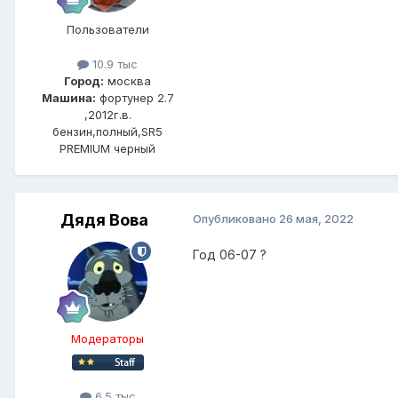
Пользователи
10.9 тыс
Город:
москва
Машина:
фортунер 2.7
,2012г.в.
бензин,полный,SR5
PREMIUM черный
Дядя Вова
Опубликовано
26 мая, 2022
Год 06-07 ?
Модераторы
6.5 тыс