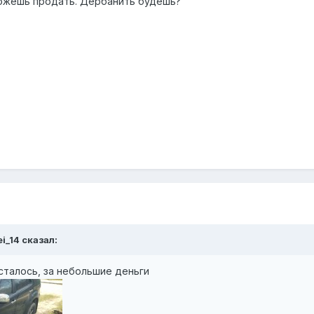
можешь продать. Дербанить будешь?
ei_14 сказал:
сталось, за небольшие деньги