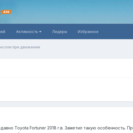
R
4X4
ней
Активность
Лидеры
Избранное
онсоли при движении
авно Toyota Fortuner 2018 г.в. Заметил такую особенность. 