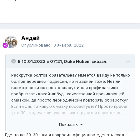
Андей
Опубликовано
10 января, 2022
В 10.01.2022 в 07:21, Duke Nukem сказал:
Раскрутка болтов обязательна? Имеется ввиду не только
болтов передней подвески, но и задней тоже. Нет ли
возможности их просто снаружи для профилактики
пробрызгать какой-нибудь качественной проникающей
смазкой, да просто периодически повторять обработку?
Если есть, то какую смазку посоветуете? Просто пробег
уже 30 тыр, руль никуда не тянет, рулится нормально,
резина изнашивается равномерно - делать сход-развал
Показать
только ради болтов не хотелось бы... Но если нужно,
значит нужно, конечно! Только один фиг лучше тогда,
Где. то на 20-30 т км я попросил официалов сделать сход
учитывая пробег, заранее обработать болты брызгалкой,