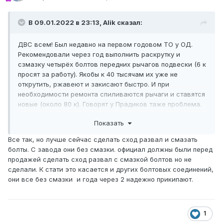
В 09.01.2022 в 23:13, Alik сказал:
ДВС всем! Был недавно на первом годовом ТО у ОД.
Рекомендовали через год выполнить раскрутку и
сзмазку четырёх болтов передних рычагов подвески (6 к
просят за работу). Якобы к 40 тысячам их уже не
открутить, ржавеют и закисают быстро. И при
необходимости ремонта спиливаются рычаги и ставятся
новые (около 80 к). Говорят у Прадиков таже проблема.
Уважаемые, кто-нибудь в курсе об этой теме?
Показать
Все так, но лучше сейчас сделать сход развал и смазать
болты. С завода они без смазки. официал должны были перед
продажей сделать сход развал с смазкой болтов но не
сделали. К стати это касается и других болтовых соединений,
они все без смазки и года через 2 надежно прикипают.
1