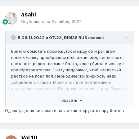
asahi
Опубликовано
6 ноября, 2022
В 06.11.2022 в 07:23, DIM38 RUS сказал:
Бинтом обмотать промежуток между сб и рычагом,
налить чашку преобразователя ржавчины, кислотного,
поставить рядом, повыше болта, конец бинта в чашку с
преобразователем. Снизу поддончик, чтоб кислотный
раствор не поел пол. Периодически жидкость надо
добавлять в стакан. Можно так все болты одним
подходом отмачивать. По времени сутки - трое. Пилить ,
убить рычаги это край. Сейчас с зп плохо. Ставить
Показать
неориг тоже так себе. Бейся до конца. Крути торцевыми
головками. Простыми все залижешь. Мазать толку мало,
Однако, целая система в части как открутить пару болтов
смазка постепенно смывается. Надо покрывать
стержень болта, тарелку эксцентрика и втулку сб
изнутри битумной мастикой из баллончика. Даже если
потом когда то засохнет, вдха и фен быстро ее откачают.
Val 10