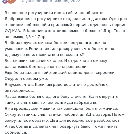
Опубликовано
10 января, 2022
В процессе регулировки все 4 гайки ослабляются.
Я обращался по регулировке сход развала дважды. Один раз
в совсем небольшой и приличный сервис, один раз в сервис
ОД КИА. В Карелии это стоило немного больше 1,5 тр. Точно
не помню, 1,6 - 1,7 тр.
В обоих случаях смазка болтов предполагалась по
умолчанию. Если и так все раскручено, что болты то по
одному не повытаскивать и не смазать?
Без лишних навязчивых слов. И отдельно за смазку
развальных болтов денег не спрашивали.
Еще бы за въезд в тойотовский сервис денег спросили.
Одурели совсем уже.
Я думаю, что в Калининграде достаточно достойных
автосервисов.
Развальные болты с одного боку сточены. Если открутить
гайку и снять sim, то там есть куда набрызгать.
Я на предыдущей машине так закисшие болты отмачивал.
Открутил гайки, снял sim-ки, набрызгал ВД в зазоры. Потом
закрутил все обратно. Два дня поездил, все разобралось.
А так болты в салентах не провернуть было. Тоже пилить
собирался.