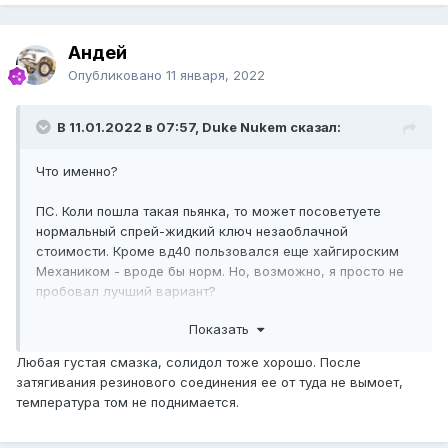
Андей
Опубликовано
11 января, 2022
В 11.01.2022 в 07:57, Duke Nukem сказал:
Что именно?
ПС. Коли пошла такая пьянка, то может посоветуете
нормальный спрей-жидкий ключ незаоблачной
стоимости. Кроме вд40 пользовался еще хайгироским
Механиком - вроде бы норм. Но, возможно, я просто не
пробовал лучший вариант?
Показать
Для обработки резьбы от коррозии, как я понял
погуглив, можно либо любую графитку забацать, либо
Любая густая смазка, солидол тоже хорошо. После
какую-нибудь понтовую алюминиевую смазку типа
затягивания резинового соединения ее от туда не вымоет,
ликвимолевской.
температура том не поднимается.