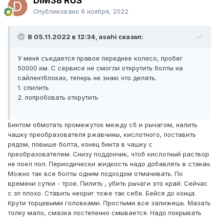
DIM38 RUS
Опубликовано
6 ноября, 2022
В 05.11.2022 в 12:34, asahi сказал:
У меня съедается правое переднее колесо, пробег
50000 км. С сервисе не смогли открутить болты на
сайлентблоках, теперь не знаю что делать.
1. спилить
2. попробовать открутить
Бинтом обмотать промежуток между сб и рычагом, налить
чашку преобразователя ржавчины, кислотного, поставить
рядом, повыше болта, конец бинта в чашку с
преобразователем. Снизу поддончик, чтоб кислотный раствор
не поел пол. Периодически жидкость надо добавлять в стакан.
Можно так все болты одним подходом отмачивать. По
времени сутки - трое. Пилить , убить рычаги это край. Сейчас
с зп плохо. Ставить неориг тоже так себе. Бейся до конца.
Крути торцевыми головками. Простыми все залижешь. Мазать
толку мало, смазка постепенно смывается. Надо покрывать