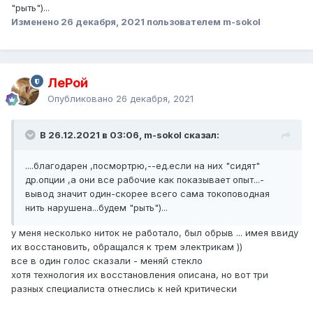
"рыть")...
Изменено
26 декабря, 2021
пользователем m-sokol
ЛеРой
Опубликовано
26 декабря, 2021
В 26.12.2021 в 03:06, m-sokol сказал:
....благодарен ,посмортрю,--ед.если на них "сидят"
др.опции ,а они все рабочие как показывает опыт...-
вывод значит один-скорее всего сама токоповодная
нить нарушена...будем "рыть")...
у меня несколько ниток не работало, был обрыв ... имея ввиду
их восстановить, обращался к трем электрикам ))
все в один голос сказали - меняй стекло
хотя технология их восстановления описана, но вот три
разных специалиста отнеслись к ней критически