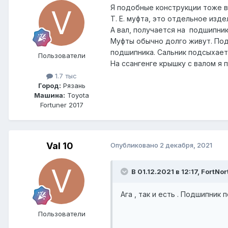
Я подобные конструкции тоже ви
Т. Е. муфта, это отдельное изде
А вал, получается на подшипник
Муфты обычно долго живут. Под
подшипника. Сальник подсыхает
Пользователи
На ссангенге крышку с валом я 
1.7 тыс
Город:
Рязань
Машина:
Toyota
Fortuner 2017
Val 10
Опубликовано
2 декабря, 2021
В 01.12.2021 в 12:17, FоrtNo
Ага , так и есть . Подшипник 
Пользователи