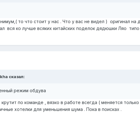
имум,( то что стоит у нас . Что у вас не видел ) оригинал на 
гинал вся ко лучше всяких китайских поделок дядюшки Ляо типо 
ikha сказал:
енный режим обдува
 крутит по команде , вязко в работе всегда ( меняется только
личные хотелки для уменьшения шума . Пока в поисках .