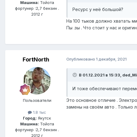
Машина:
Тойота
фортунер :2,7 бензин .
Ресурс у неё большой?
2012 г
На 100 тыков должно хватать мин
Пы .зы . Что стоит у нас и ори
FоrtNorth
Опубликовано
1 декабря, 2021
В 01.12.2021 в 15:33, ded_M
И тоже обеспечивают перем
Это основное отличие . Электро
Пользователи
замены на своём авто . Только 
1.8 тыс
Город:
Якутск
Машина:
Тойота
фортунер :2,7 бензин .
2012 г