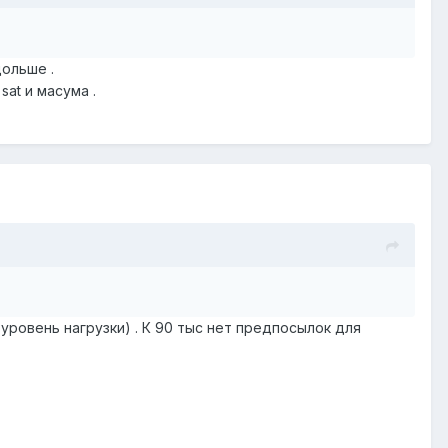
дольше .
sat и масума .
 уровень нагрузки) . К 90 тыс нет предпосылок для