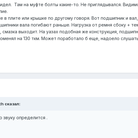
дел. Там на муфте болты какие-то. Не приглядывался. Видимо
лие.
е в плите или крышке по другому говоря. Вот подшипник и вал,
шипники вала погибают раньше. Нагрузка от ремня сбоку + т
, смазка выходит. На уазах подобная же конструкция, подшип
поменял на 130 ткм. Может поработало б еще, надоело слушат
rth сказал:
по звуку определится .