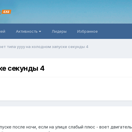
R
4X4
ней
Активность
Лидеры
Избранное
оет типа уууу на холодном запуске секунды 4
ке секунды 4
пуске после ночи, если на улице слабый плюс - воет двигател