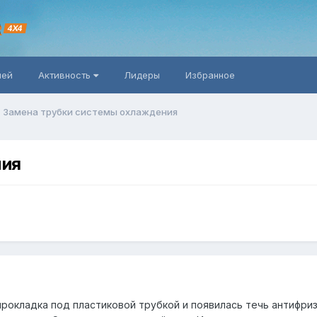
R
4X4
ней
Активность
Лидеры
Избранное
Замена трубки системы охлаждения
ния
прокладка под пластиковой трубкой и появилась течь антифри