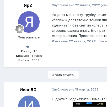
ЯрZ
Опубликовано
22 января, 2022
(из
На днях менял эту трубку на ме
крепеж к достаточно тонкой плас
удлинителя без снятия колеса) 
стороны салона внизу. Его прак
его прошляпил. Пришлось по вт
Пользователи
Изменено
22 января, 2022
польз
1
Город:
ПК
Машина:
Toyota
Fortuner 2008
3 года спустя...
Иван50
Опубликовано
15 марта, 2025
О други ! Подскажите! Поменял 