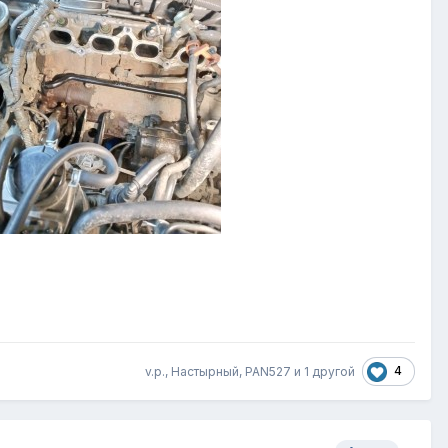
4
v.p., Настырный, PAN527 и
1 другой