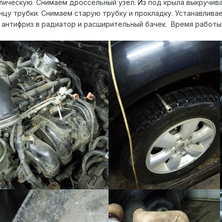
лическую. Снимаем дроссельный узел. Из под крыла выкручи
нцу трубки. Снимаем старую трубку и прокладку. Устанавлива
антифриз в радиатор и расширительный бачек. Время работы 1