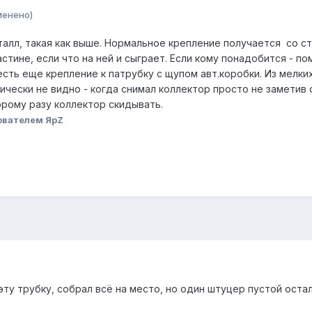
менено)
талл, такая как выше. Нормальное крепление получается со с
тине, если что на ней и сыграет. Если кому понадобится - пом
есть еще крепление к патрубку с щупом авт.коробки. Из мелки
тически не видно - когда снимал коллектор просто не заметив 
орому разу коллектор скидывать.
ователем ЯрZ
эту трубку, собрал всё на место, но один штуцер пустой оста