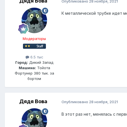
Дядя Вова
Опубликовано
28 ноября, 2021
К металлической трубке идет м
Модераторы
6.5 тыс
Город:
Дикий Запад
Машина:
Тойота
Фортунер 380 тык. за
бортом
Дядя Вова
Опубликовано
28 ноября, 2021
В этот раз нет, менялась с пер