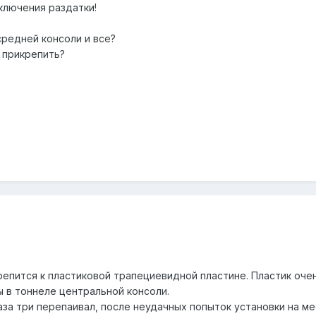
ключения раздатки!
средней консоли и все?
о прикрепить?
епится к пластиковой трапециевидной пластине. Пластик очень
ы в тоннеле центральной консоли.
аза три перепаивал, после неудачных попыток установки на ме