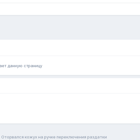
ает данную страницу
Оторвался кожух на ручке переключения раздатки