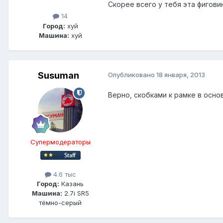
Скорее всего у тебя эта фигови
14
Город:
хуй
Машина:
хуй
Susuman
Опубликовано
18 января, 2013
Верно, скобками к рамке в осно
Супермодераторы
4.6 тыс
Город:
Казань
Машина:
2.7i SR5
тёмно-серый