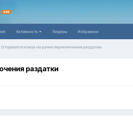
R
4X4
ней
Активность
Лидеры
Избранное
Оторвался кожух на ручке переключения раздатки
ючения раздатки