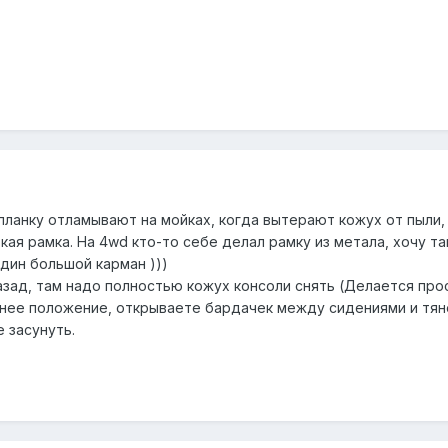
у планку отламывают на мойках, когда вытерают кожух от пыли,
ькая рамка. На 4wd кто-то себе делал рамку из метала, хочу т
дин большой карман )))
назад, там надо полностью кожух консоли снять (Делается пр
нее положение, открываете бардачек между сидениями и тяне
 засунуть.