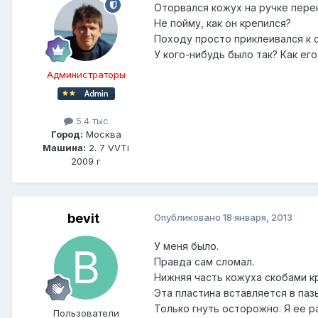
Оторвался кожух на ручке пере
Не пойму, как он крепился?
Походу просто приклеивался к 
У кого-нибудь было так? Как ег
Администраторы
5.4 тыс
Город:
Москва
Машина:
2. 7 VVTi
2009 г
bevit
Опубликовано
18 января, 2013
У меня было.
Правда сам сломал.
Нижняя часть кожуха скобами кр
Эта пластина вставляется в паз
Только гнуть осторожно. Я ее р
Пользователи