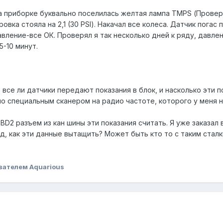
на приборке буквально поселилась желтая лампа TMPS (Провер
ровка стояла на 2,1 (30 PSI). Накачал все колеса. Датчик пога
вление-все ОК. Проверял я так несколько дней к ряду, давле
5-10 минут.
все ли датчики передают показания в блок, и насколько эти п
но специальным сканером на радио частоте, которого у меня 
D2 разъем из кан шины эти показания считать. Я уже заказал 
д, как эти данные вытащить? Может быть кто то с таким сталк
вателем Aquarious