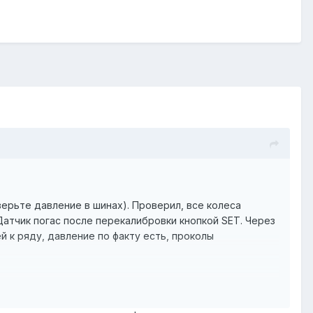
ерьте давление в шинах). Проверил, все колеса
. Датчик погас после перекалибровки кнопкой SET. Через
й к ряду, давление по факту есть, проколы
и показания корректны. И знаю,что все это можно