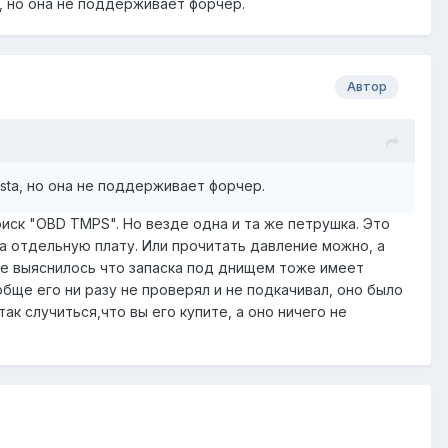
a, но она не поддерживает форчер.
орого у меня нет.
л в китае свистульку elm327. Подскажите,пожалуйста,
им сталкивался. Сесть батарейки в датчиках не могли,
Автор
ista, но она не поддерживает форчер.
оиск "OBD TMPS". Но везде одна и та же петрушка. Это
а отдельную плату. Или прочитать давление можно, а
чае выяснилось что запаска под днищем тоже имеет
бще его ни разу не проверял и не подкачивал, оно было
к случиться,что вы его купите, а оно ничего не