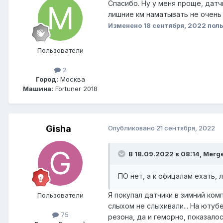
Спасибо. Ну у меня проще, датчи
лишние км наматывать не очень
Изменено
18 сентября, 2022
поль
Пользователи
2
Город:
Москва
Машина:
Fortuner 2018
Gisha
Опубликовано
21 сентября, 2022
В 18.09.2022 в 08:14, Merg
ПО нет, а к офицалам ехать, 
Я покупал датчики в зимний ком
Пользователи
слыхом не слыхивали... На ютубе
75
резона, да и геморно, показалос