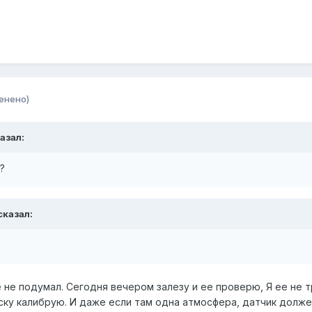
енено)
казал:
?
 сказал:
 не подумал. Сегодня вечером залезу и ее проверю, Я ее не т
ску калибрую. И даже если там одна атмосфера, датчик долже