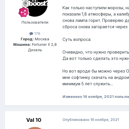
Как только наступили морозы, 
показали 1,8 атмосферы, а калиб
снова лампа горит. Проверяю да
Пользователи
сброса снова загорается через 
176
Город:
Москва
Cуть вопроса:
Машина:
Fortuner II 2,8
Дизель
Очевидно, что нужно проверить 
Да вот только сделать это нуж
Но вот вроде бы можно через OB
мне софтинку скачать на андрои
минимум 5 лет служить...
Изменено
16 ноября, 2021
пользо
Val 10
Опубликовано
16 ноября, 2021