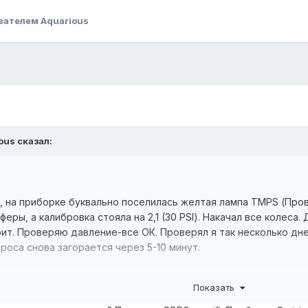
вателем Aquarious
ious сказал:
, на приборке буквально поселилась желтая лампа TMPS (Пров
феры, а калибровка стояла на 2,1 (30 PSI). Накачал все колеса
рит. Проверяю давление-все ОК. Проверял я так несколько дне
роса снова загорается через 5-10 минут.
Показать
ть все ли датчики передают показания в блок, и насколько эт