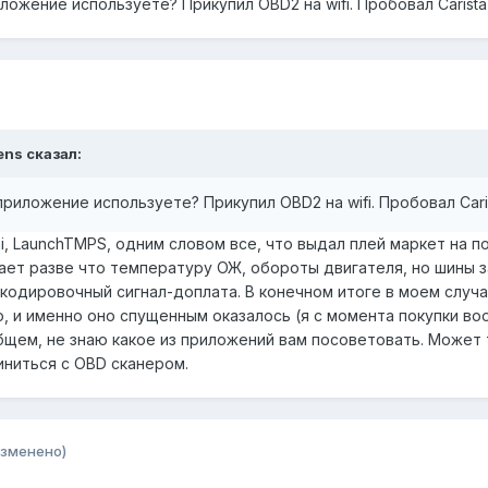
ожение используете? Прикупил OBD2 на wifi. Пробовал Carist
елать это нужно специальным сканером на радио частоте, кот
 OBD2 разъем из кан шины эти показания считать. Я уже заказа
на андроид, как эти данные вытащить? Может быть кто то с так
ужить...
ens сказал:
риложение используете? Прикупил OBD2 на wifi. Пробовал Car
ni, LaunchTMPS, одним словом все, что выдал плей маркет на п
тает разве что температуру ОЖ, обороты двигателя, но шины з
х кодировочный сигнал-доплата. В конечном итоге в моем слу
, и именно оно спущенным оказалось (я с момента покупки воо
щем, не знаю какое из приложений вам посоветовать. Может та
иниться с OBD сканером.
изменено)