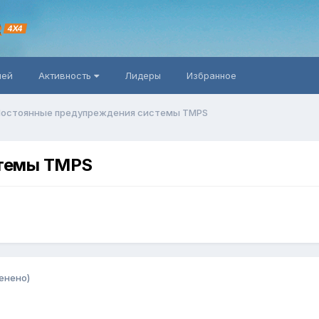
R
4X4
ней
Активность
Лидеры
Избранное
остоянные предупреждения системы TMPS
стемы TMPS
енено)