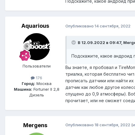
Подскажите, какое андроид прил
прочитать. Да вот только сд
Но вот вроде бы можно через
Aquarious
Опубликовано
14 сентября, 2022
какую мне софтинку скачать 
они должны минимум 5 лет сл
В 12.09.2022 в 09:47, Merg
Подскажите, какое андроид п
Пользователи
Вы знаете, я пробовал и TireMo
триалка, которая бесплатно чи
176
прописать датчики или найти и
Город:
Москва
датчик как любое другое колесо
Машина:
Fortuner II 2,8
спущено до 0,9 атмосферы). Воб
Дизель
прочитает, или не сможет соед
Mergens
Опубликовано
18 сентября, 2022
(