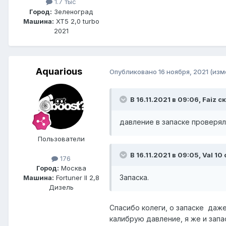
1.7 тыс
Город:
Зеленоград
Машина:
XT5 2,0 turbo
2021
Aquarious
Опубликовано
16 ноября, 2021
(изм
В 16.11.2021 в 09:06, Faiz с
давление в запаске проверял
Пользователи
В 16.11.2021 в 09:05, Val 10
176
Город:
Москва
Запаска.
Машина:
Fortuner II 2,8
Дизель
Спасибо колеги, о запаске даже
калибрую давление, я же и запа