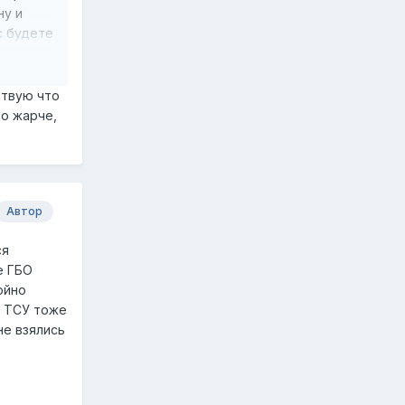
ну и
с будете
ствую что
ло жарче,
Автор
ся
е ГБО
ойно
и ТСУ тоже
не взялись