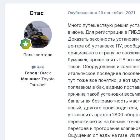
Стас
Опубликовано
29 сентября, 2021
Много путешествую решил устан
в июне. Для регистрации в ГИБ
Доказать законность установки 
центра об установке ПУ, вообщ
официально в страну не ввозил
Пользователи
бумажек, проще снять ПУ потом 
талон. Оборудование и комплек
448
Город:
Омск
итальянское последнее поколен
Машина:
Toyota
тут тоже всё понятно, а вот му
Fortuner
поплавком в бак, видимо постав
причина такой установки весьм
банальная безграмотность масте
новый, другого производителя,
установить предел 2800 оборот
переключается на бензин точно
перегрев и прогорание клапанов
Ощущения от езды на газе. Из п