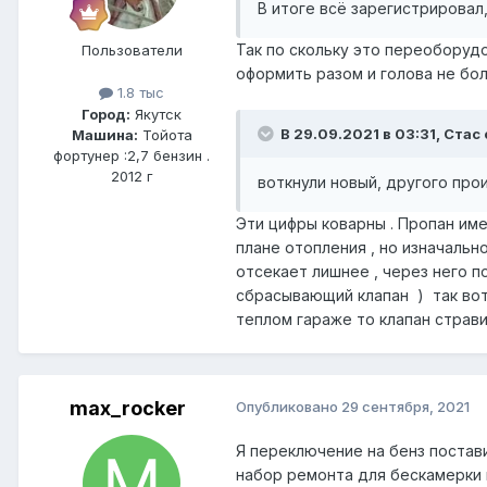
В итоге всё зарегистрировал,
Так по скольку это переоборудов
Пользователи
оформить разом и голова не бол
1.8 тыс
Город:
Якутск
В 29.09.2021 в 03:31, Стас 
Машина:
Тойота
фортунер :2,7 бензин .
2012 г
воткнули новый, другого про
Эти цифры коварны . Пропан име
плане отопления , но изначальн
отсекает лишнее , через него п
сбрасывающий клапан ) так вот 
теплом гараже то клапан страви
max_rocker
Опубликовано
29 сентября, 2021
Я переключение на бенз постав
набор ремонта для бескамерки 