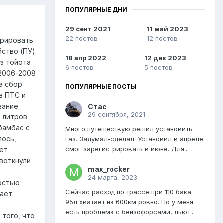
ПОПУЛЯРНЫЕ ДНИ
29 сент 2021
11 май 2023
22 постов
12 постов
трировать
ство (ПУ).
18 апр 2022
12 дек 2023
из тойота
6 постов
5 постов
 2006-2008
а сбор
ПОПУЛЯРНЫЕ ПОСТЫ
в ПТС и
вание
Стас
29 сентября, 2021
5 литров
бамбас с
Много путешествую решил установить
лось,
газ. Задумал-сделал. Установил в апреле
смог зарегистрировать в июне. Для...
жет
 воткнули
max_rocker
24 марта, 2023
ностью
Сейчас расход по трассе при 110 бака
щает
95л хватает на 600км ровно. Но у меня
есть проблема с бензофорсами, льют...
 того, что