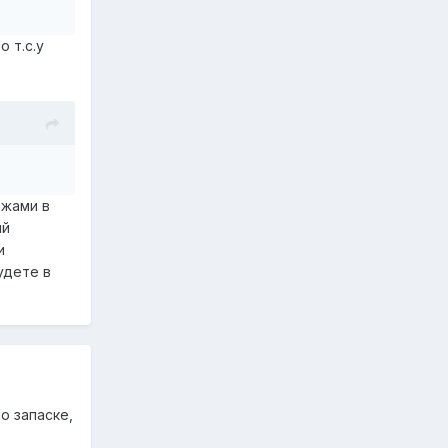
 т.с.у
ажами в
ый
и
удете в
о запаске,