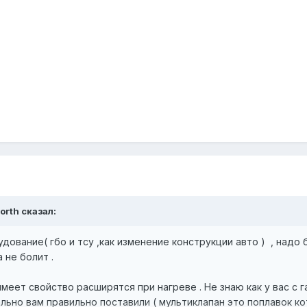
orth сказал:
дование( гбо и тсу ,как изменение конструкции авто ) , надо
а не болит .
имеет свойство расширятся при нагреве . Не знаю как у вас с 
чально вам правильно поставили ( мультиклапан это поплавок к