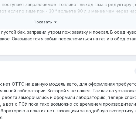
 поступает заправляемое топливо , выход газа к редуктору , 
от если по зиме при - 30 ° вольете 90 л и менее чем через ча
равит лишее ,а это опасно .
Показать
 пустой бак, заправил утром пож завязку и поехал. В обед чув
акое. Оказывается я забыл переключиться на газ и в обед ста
ак нет ОТТС на данную модель авто, для оформления требует
альной лаборатории. Которой я не нашёл. Так как на установк
 ребята заморочились и оформили лабораторию, теперь спок
 а вот с ТСУ пока тихо возможно со временем производител
бораторию а пока их нет. газовщики за подобную экспертизу 
я.