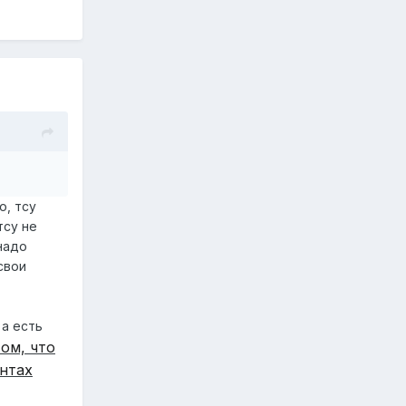
о, тсу
тсу не
 надо
свои
 а есть
ом, что
нтах