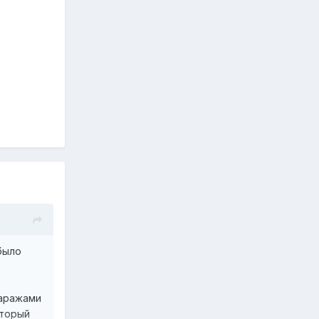
 было
гаражами
оторый