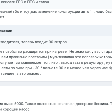
 вписали ГБО в ПТС и талон.
ание( гбо и тсу ,как изменение конструкции авто ) , надо было
ит .
сказал:
изводителя, теперь входит 90 литров
ет свойство расширятся при нагреве . Не знаю как у вас с гар
о вам правильно поставили ( мультиклапан это поплавок котор
оступает заправляемое топливо , выход газа к редуктору , ну 
если по зиме при - 30 ° вольете 90 л и менее чем через час б
т лишее ,а это опасно .
ил выше 5000. Также полностью отключил довпрыск бензина. П
и хороший насос.