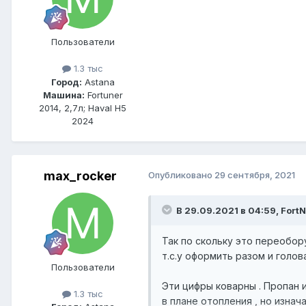
Пользователи
1.3 тыс
Город:
Astana
Машина:
Fortuner
2014, 2,7л; Haval H5
2024
max_rocker
Опубликовано
29 сентября, 2021
В 29.09.2021 в 04:59, FоrtN
Так по скольку это переобору
т.с.у оформить разом и голов
Пользователи
Эти цифры коварны . Пропан 
1.3 тыс
в плане отопления , но изна