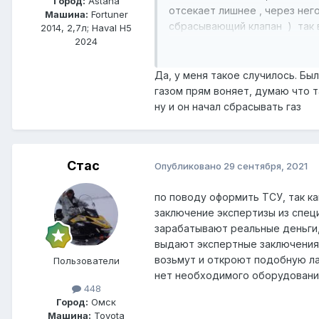
Город:
Astana
отсекает лишнее , через него
Машина:
Fortuner
сбрасывающий клапан ) так в
2014, 2,7л; Haval H5
в теплом гараже то клапан ст
2024
Да, у меня такое случилось. Был
газом прям воняет, думаю что т
ну и он начал сбрасывать газ
Стас
Опубликовано
29 сентября, 2021
по поводу оформить ТСУ, так к
заключение экспертизы из специ
зарабатывают реальные деньги,
выдают экспертные заключения,
возьмут и откроют подобную ла
Пользователи
нет необходимого оборудовани
448
Город:
Омск
Машина:
Toyota