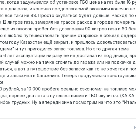
, когда задумывался об установке ГБО цена на газ была 18 р
ти в два раза, и конечно предполагаемой экономии конечно не
бля все таки не 48. Просто окупаться будет дольше. Расход по
о 12 литров газа, замерял на трассе расход в городе померить
ещё из плюсов пробег без дозаправки 90 литров газа и 60 бен
 но я люблю путешествовать причём стараюсь в объезд федер
этом году Казахстан ещё закрыт, и пришлось довольствоватьс
одами" и тут пригодился запас топлива. Но это другая тема.
за 6 лет эксплуатации ни разу её не доставал из под днища, вр
ний случай можно на тачке сгонять до гаража или на подкачке 
ься, а вот в путешествие без запаски как то не хочется и п
щё и запасочка в багажнике. Теперь продумываю конструкци
ке.
 рублей, за 10 000 пробега реально сэкономил на топливе мо
 два, вернее два лета с путешествиями и ГБО окупится. (ХА ХА
ибок трудных. Ну а впереди зима посмотрим на что это "Итал
F