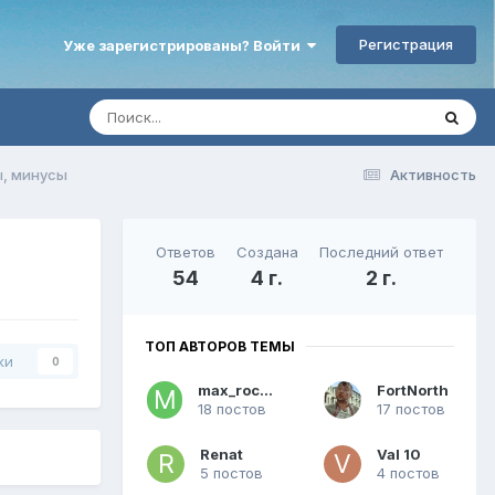
Регистрация
Уже зарегистрированы? Войти
ы, минусы
Активность
Ответов
Создана
Последний ответ
54
4 г.
2 г.
ТОП АВТОРОВ ТЕМЫ
ки
0
max_rocker
FоrtNorth
18 постов
17 постов
Renat
Val 10
5 постов
4 постов