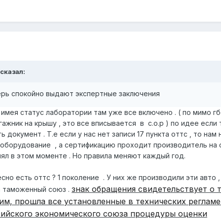
 сказал:
рь спокойно выдают экспертные заключения
 имея статус лаборатории там уже все включено . ( по мимо гб
гажник на крышу , это все вписывается в с.о.р ) по идее если 
документ . Т.е если у нас нет записи 17 пункта оттс , то нам
оборудование , а сертификацию проходит производитель на 
нял в этом моменте . Но правила меняют каждый год.
но есть оттс ? 1 поколение . У них же производили эти авто ,
знак обращения свидетельствует о т
да таможенный союз .
им, прошла все установленные в технических регламе
зийского экономического союза процедуры оценки