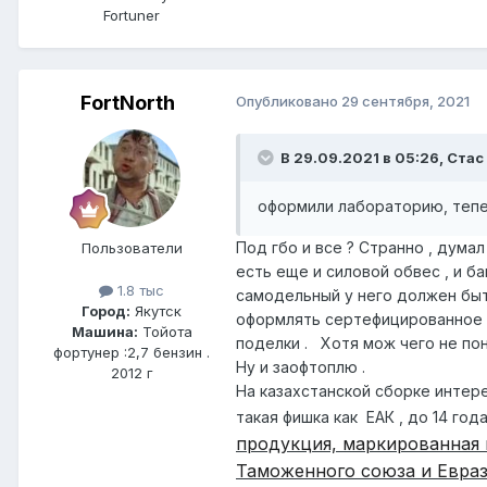
Fortuner
FоrtNorth
Опубликовано
29 сентября, 2021
В 29.09.2021 в 05:26, Стас
оформили лабораторию, тепе
Под гбо и все ? Странно , думал
Пользователи
есть еще и силовой обвес , и ба
1.8 тыс
самодельный у него должен быть 
Город:
Якутск
оформлять сертефицированное 
Машина:
Тойота
поделки . Хотя мож чего не по
фортунер :2,7 бензин .
Ну и заофтоплю .
2012 г
На казахстанской сборке интерес
такая фишка как ЕАК , до 14 го
продукция, маркированная 
Таможенного союза и Евра