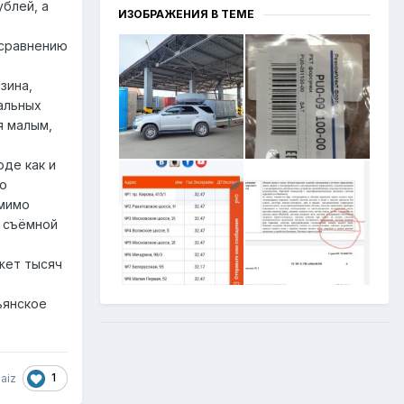
ублей, а
ИЗОБРАЖЕНИЯ В ТЕМЕ
 сравнению
зина,
альных
я малым,
оде как и
до
омимо
ю съёмной
жет тысяч
ьянское
1
aiz