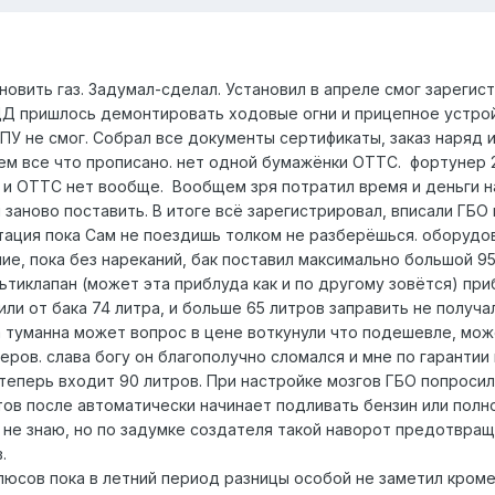
овить газ. Задумал-сделал. Установил в апреле смог зарегис
ДД пришлось демонтировать ходовые огни и прицепное устрой
ПУ не смог. Собрал все документы сертификаты, заказ наряд 
ем все что прописано. нет одной бумажёнки ОТТС. фортунер
и и ОТТС нет вообще. Вообщем зря потратил время и деньги н
заново поставить. В итоге всё зарегистрировал, вписали ГБО 
тация пока Сам не поездишь толком не разберёшься. оборудо
ие, пока без нареканий, бак поставил максимально большой 9
льтиклапан (может эта приблуда как и по другому зовётся) при
или от бака 74 литра, и больше 65 литров заправить не получа
а туманна может вопрос в цене воткунули что подешевле, мо
ров. слава богу он благополучно сломался и мне по гарантии
 теперь входит 90 литров. При настройке мозгов ГБО попросил
ов после автоматически начинает подливать бензин или пол
 не знаю, но по задумке создателя такой наворот предотвра
.
люсов пока в летний период разницы особой не заметил кроме