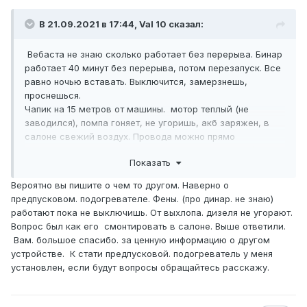
В 21.09.2021 в 17:44, Val 10 сказал:
Вебаста не знаю сколько работает без перерыва. Бинар
работает 40 минут без перерыва, потом перезапуск. Все
равно ночью вставать. Выключится, замерзнешь,
проснешься.
Чапик на 15 метров от машины. мотор теплый (не
заводился), помпа гоняет, не угоришь, акб заряжен, в
салоне свежий воздух. Провода можно прямо
накидывать. 12 в/2 кв чапик можно за 30 тысяч найти.
Показать
Бывают случаи, когда с сухими отопителями люди
погибают.
Вероятно вы пишите о чем то другом. Наверно о
Прошлой зимой на белом море случаи были.
предпусковом. подогревателе. Фены. (про динар. не знаю)
работают пока не выключишь. От выхлопа. дизеля не угорают.
Вопрос был как его смонтировать в салоне. Выше ответили.
Вам. большое спасибо. за ценную информацию о другом
устройстве. К стати предпусковой. подогреватель у меня
установлен, если будут вопросы обращайтесь расскажу.