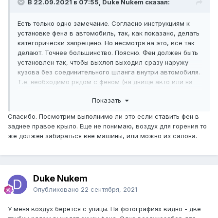
В 22.09.2021 в 07:55, Duke Nukem сказал:
Есть только одно замечание. Согласно инструкциям к
установке фена в автомобиль, так, как показано, делать
категорически запрещено. Но несмотря на это, все так
делают. Точнее большинство. Поясню. Фен должен быть
установлен так, чтобы выхлоп выходил сразу наружу
кузова без соединительного шланга внутри автомобиля.
Т.е. необходимо рядом с феном (на днище авто или на
крыле) просверлить отверстия под выхлоп и крепеж
Показать
фена, прикрутить фен, и уже на торчащую наружу трубу
выхлопа одеть гибкий шланг выхлопной системы и
Спасибо. Посмотрим выполнимо ли это если ставить фен в
вывести ее в удобную владельцу сторону. Это
заднее правое крыло. Еще не понимаю, воздух для горения то
требование безопасности - исчезает риск попадания
же должен забираться вне машины, или можно из салона.
выхлопа внутрь автомобиля из-за ослабшего хомута,
растрескавшегося шланга и т.п.
Но каждый сам для себя принимает допустимый уровень
риска.
Duke Nukem
У меня стоит по инструкции - выхлоп через дырку в
днище.
Опубликовано
22 сентября, 2021
У меня воздух берется с улицы. На фотографиях видно - две