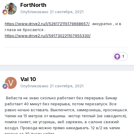
FоrtNorth
Опубликовано
21 сентября, 2021
https://www.drive2.ru/l/526172115179668657/
аккуратно , и в
глаза не бросается .
https://www.drive2.ru/l/591730221107955330/
1
Val 10
Опубликовано
21 сентября, 2021
Вебаста не знаю сколько работает без перерыва. Бинар
работает 40 минут без перерыва, потом перезапуск. Все
равно ночью вставать. Выключится, замерзнешь, проснешься.
Чапик на 15 метров от машины. мотор теплый (не заводился),
помпа гоняет, не угоришь, акб заряжен, в салоне свежий
воздух. Провода можно прямо накидывать. 12 в/2 кв чапик
можно за 30 тысяч найти.