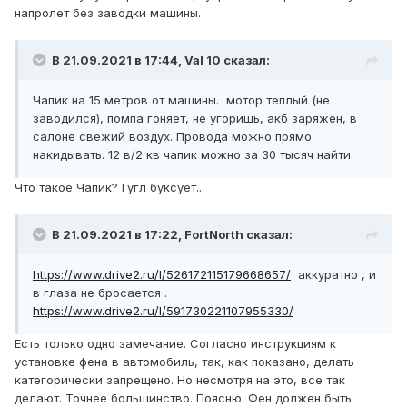
напролет без заводки машины.
В 21.09.2021 в 17:44, Val 10 сказал:
Чапик на 15 метров от машины. мотор теплый (не
заводился), помпа гоняет, не угоришь, акб заряжен, в
салоне свежий воздух. Провода можно прямо
накидывать. 12 в/2 кв чапик можно за 30 тысяч найти.
Что такое Чапик? Гугл буксует...
В 21.09.2021 в 17:22, FоrtNorth сказал:
https://www.drive2.ru/l/526172115179668657/
аккуратно , и
в глаза не бросается .
https://www.drive2.ru/l/591730221107955330/
Есть только одно замечание. Согласно инструкциям к
установке фена в автомобиль, так, как показано, делать
категорически запрещено. Но несмотря на это, все так
делают. Точнее большинство. Поясню. Фен должен быть