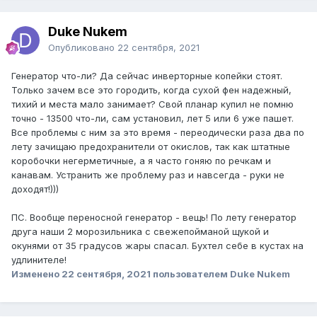
Duke Nukem
Опубликовано
22 сентября, 2021
Генератор что-ли? Да сейчас инверторные копейки стоят.
Только зачем все это городить, когда сухой фен надежный,
тихий и места мало занимает? Свой планар купил не помню
точно - 13500 что-ли, сам установил, лет 5 или 6 уже пашет.
Все проблемы с ним за это время - переодически раза два по
лету зачищаю предохранители от окислов, так как штатные
коробочки негерметичные, а я часто гоняю по речкам и
канавам. Устранить же проблему раз и навсегда - руки не
доходят!)))
ПС. Вообще переносной генератор - вещь! По лету генератор
друга наши 2 морозильника с свежепойманой щукой и
окунями от 35 градусов жары спасал. Бухтел себе в кустах на
удлинителе!
Изменено
22 сентября, 2021
пользователем Duke Nukem