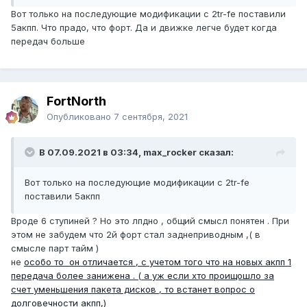
нужна на ровном участке , а при обгонах и подъемах
Вот только на последующие модификации с 2tr-fe поставили
акпп буде чаще переключатся . ( ибо там где ездил на
5акпп. Что прадо, что форт. Да и движке легче будет когда
уаз и в горку влетал на 4й , форт при тех же условиях
передач больше
стабильно переходит на 3ку )
FоrtNorth
Опубликовано
7 сентября, 2021
В 07.09.2021 в 03:34, max_rocker сказал:
Вот только на последующие модификации с 2tr-fe
поставили 5акпп
Вроде 6 ступиней ? Но это лпдно , общий смысл понятен . При
этом не забудем что 2й форт стал заднеприводным ,( в
смысле парт тайм )
не
особо то он отличается , с учетом того что на новых акпп 1
передача более занижена . ( а уж если хто проищошло за
счет уменьшения пакета дисков , то встанет вопрос о
долговечности акпп,)