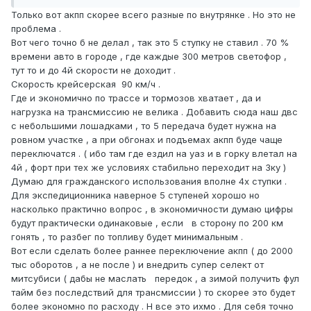
Только вот акпп скорее всего разные по внутрянке . Но это не
проблема .
Вот чего точно б не делал , так это 5 ступку не ставил . 70 %
времени авто в городе , где каждые 300 метров светофор ,
тут то и до 4й скорости не доходит .
Скорость крейсерская 90 км/ч .
Где и экономично по трассе и тормозов хватает , да и
нагрузка на трансмиссию не велика . Добавить сюда наш двс
с небольшими лошадками , то 5 передача будет нужна на
ровном участке , а при обгонах и подъемах акпп буде чаще
переключатся . ( ибо там где ездил на уаз и в горку влетал на
4й , форт при тех же условиях стабильно переходит на 3ку )
Думаю для гражданского использования вполне 4х ступки .
Для экспедиционника наверное 5 ступеней хорошо но
насколько практично вопрос , в экономичности думаю цифры
будут практически одинаковые , если в сторону по 200 км
гонять , то разбег по топливу будет минимальным .
Вот если сделать более раннее переключение акпп ( до 2000
тыс оборотов , а не после ) и внедрить супер селект от
митсубиси ( дабы не маслать передок , а зимой получить фул
тайм без последствий для трансмиссии ) то скорее это будет
более экономно по расходу . Н все это ихмо . Для себя точно