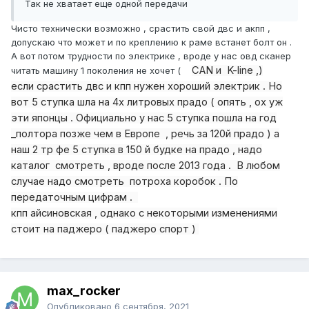
Так не хватает еще одной передачи
Чисто технически возможно , срастить свой двс и акпп ,
допускаю что может и по креплению к раме встанет болт он .
А вот потом трудности по электрике , вроде у нас овд сканер
CAN и K-line ,)
читать машину 1 поколения не хочет (
если срастить двс и кпп нужен хороший электрик . Но
вот 5 ступка шла на 4х литровых прадо ( опять , ох уж
эти японцы . Официально у нас 5 ступка пошла на год
_полтора позже чем в Европе , речь за
120й прадо ) а
наш 2 тр фе 5 ступка в 150 й будке на прадо , надо
каталог смотреть , вроде после 2013 года . В любом
случае надо смотреть потроха коробок . По
передаточным цифрам .
кпп айсиновская , однако с некоторыми изменениями
стоит на паджеро ( паджеро спорт )
max_rocker
Опубликовано
6 сентября, 2021