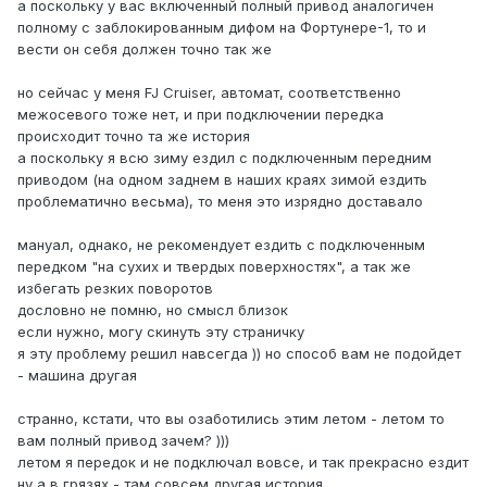
а поскольку у вас включенный полный привод аналогичен
полному с заблокированным дифом на Фортунере-1, то и
вести он себя должен точно так же
но сейчас у меня FJ Cruiser, автомат, соответственно
межосевого тоже нет, и при подключении передка
происходит точно та же история
а поскольку я всю зиму ездил с подключенным передним
приводом (на одном заднем в наших краях зимой ездить
проблематично весьма), то меня это изрядно доставало
мануал, однако, не рекомендует ездить с подключенным
передком "на сухих и твердых поверхностях", а так же
избегать резких поворотов
дословно не помню, но смысл близок
если нужно, могу скинуть эту страничку
я эту проблему решил навсегда )) но способ вам не подойдет
- машина другая
странно, кстати, что вы озаботились этим летом - летом то
вам полный привод зачем? )))
летом я передок и не подключал вовсе, и так прекрасно ездит
ну а в грязях - там совсем другая история