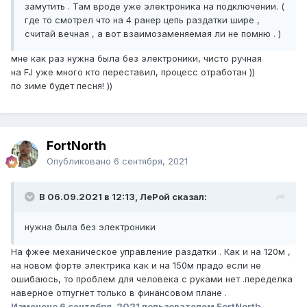
замутить . Там вроде уже электроника на подключении. (
где то смотрел что на 4 ранер цепь раздатки шире ,
считай вечная , а вот взаимозаменяемая ли не помню . )
мне как раз нужна была без электроники, чисто ручная
на FJ уже много кто переставил, процесс отработан ))
по зиме будет песня! ))
FоrtNorth
Опубликовано
6 сентября, 2021
В 06.09.2021 в 12:13, ЛеРой сказал:
нужна была без электроники
На фжее механическое управление раздатки . Как и на 120м ,
на новом форте электрика как и на 150м прадо если не
ошибаюсь, то проблем для человека с руками нет .переделка
наверное отпугнет только в финансовом плане .
Изменено
6 сентября, 2021
пользователем FоrtNorth