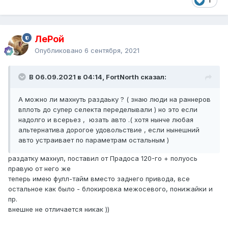
1
ЛеРой
Опубликовано
6 сентября, 2021
В 06.09.2021 в 04:14, FоrtNorth сказал:
А можно ли махнуть раздаьку ? ( знаю люди на раннеров
вплоть до супер селекта переделывали ) но это если
надолго и всерьез , юзать авто .( хотя нынче любая
альтернатива дорогое удовольствие , если нынешний
авто устраивает по параметрам остальным )
раздатку махнул, поставил от Прадоса 120-го + полуось
правую от него же
теперь имею фулл-тайм вместо заднего привода, все
остальное как было - блокировка межосевого, понижайки и
пр.
внешне не отличается никак ))