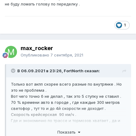
не буду ломать голову по переделку .
1
max_rocker
Опубликовано
7 сентября, 2021
В 06.09.2021 в 23:26, FоrtNorth сказал:
Только вот акпп скорее всего разные по внутрянке . Но
это не проблема .
Вот чего точно б не делал , так это 5 ступку не ставил .
70 % времени авто в городе , где каждые 300 метров
светофор , тут то и до 4й скорости не доходит .
Скорость крейсерская 90 км/ч .
Где и экономично по трассе и тормозов хватает , да и
нагрузка на трансмиссию не велика . Добавить сюда
Показать
наш двс с небольшими лошадками , то 5 передача будет