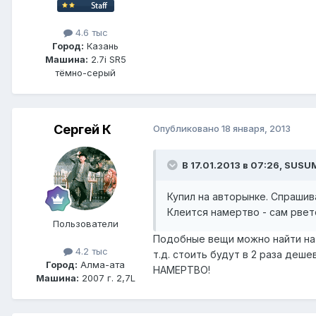
4.6 тыс
Город:
Казань
Машина:
2.7i SR5
тёмно-серый
Сергей К
Опубликовано
18 января, 2013
В 17.01.2013 в 07:26, SUSU
Купил на авторынке. Спрашив
Клеится намертво - сам рвет
Пользователи
Подобные вещи можно найти на
4.2 тыс
т.д. стоить будут в 2 раза деш
Город:
Алма-ата
НАМЕРТВО!
Машина:
2007 г. 2,7L