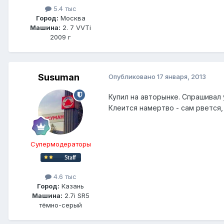
5.4 тыс
Город:
Москва
Машина:
2. 7 VVTi
2009 г
Susuman
Опубликовано
17 января, 2013
Купил на авторынке. Спрашивал 
Клеится намертво - сам рвется
Супермодераторы
4.6 тыс
Город:
Казань
Машина:
2.7i SR5
тёмно-серый