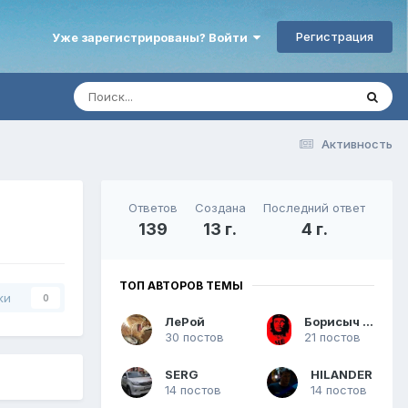
Регистрация
Уже зарегистрированы? Войти
Активность
Ответов
Создана
Последний ответ
139
13 г.
4 г.
ТОП АВТОРОВ ТЕМЫ
ки
0
ЛеРой
Борисыч МСК
30 постов
21 постов
SERG
HILANDER
14 постов
14 постов