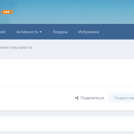
R
4X4
ней
Активность
Лидеры
Избранное
еплитель капота
Поделиться
Подписчи