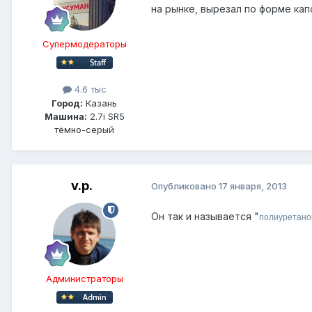
на рынке, вырезал по форме кап
Супермодераторы
4.6 тыс
Город:
Казань
Машина:
2.7i SR5
тёмно-серый
v.p.
Опубликовано
17 января, 2013
Он так и называется "
полиуретано
Администраторы