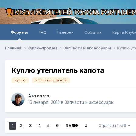
КЛУБ ЛЮБИТЕЛЕЙ TOYOTA FORTUNE
Форумы
FAQ
Галерея
События
Карта Клуб
Главная
Куплю-продам
Запчасти и аксессуары
Куплю ут
Куплю утеплитель капота
куплю
утеплитель капота
Автор v.p.
16 января, 2013
в
Запчасти и аксессуары
1
2
3
4
5
6
ДАЛЕЕ
Страница 1 из 6