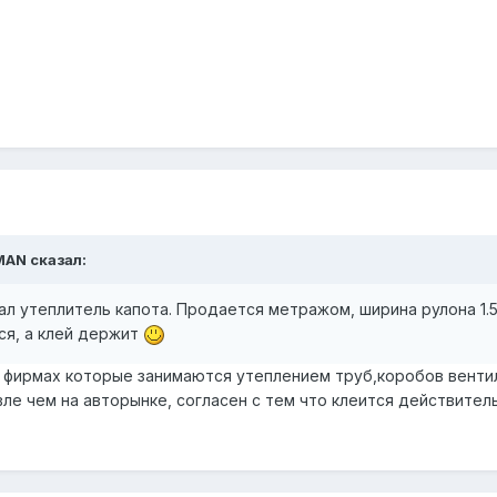
MAN сказал:
ал утеплитель капота. Продается метражом, ширина рулона 1.5
ся, а клей держит
 фирмах которые занимаются утеплением труб,коробов венти
евле чем на авторынке, согласен с тем что клеится действител