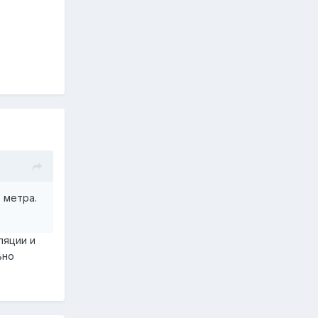
 метра.
ляции и
ьно