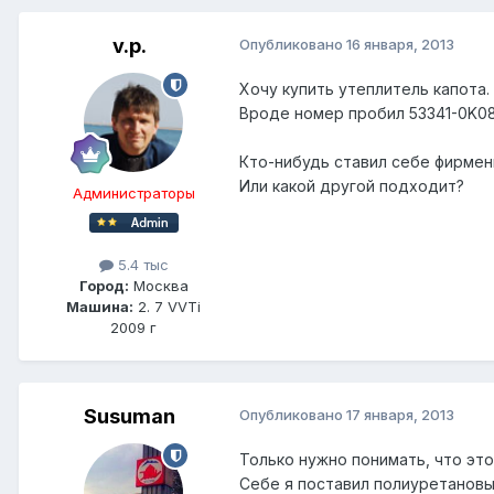
v.p.
Опубликовано
16 января, 2013
Хочу купить утеплитель капота.
Вроде номер пробил 53341-0K080 
Кто-нибудь ставил себе фирмен
Или какой другой подходит?
Администраторы
5.4 тыс
Город:
Москва
Машина:
2. 7 VVTi
2009 г
Susuman
Опубликовано
17 января, 2013
Только нужно понимать, что это
Себе я поставил полиуретановый