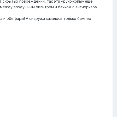
т скрытых повреждений, так эти «рукожопы» ещё
о между воздушным фильтром и бачком с антифризом…
а и обе фары! А снаружи казалось только бампер