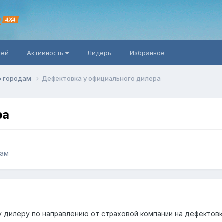
R
4X4
ней
Активность
Лидеры
Избранное
о городам
Дефектовка у официального дилера
ра
дам
у дилеру по направлению от страховой компании на дефектовк