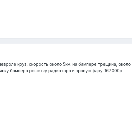
 шевроле круз, скорость около 5км. на бампере трещина, около
янку бампера решетку радиатора и правую фару. 167.000р