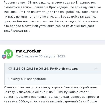
России на круг 38 тыс вышло, в этом году во Владивосток
смотаться весной , сейчас в Краснодаре, по приезду опять не
меньше 30 тыков накатает , рад гбо как ребёнок, топливнкю
ни разу не мыл не то что не снимал . Вроде всё стандартно,
прогрев бензин , потом само на гбо переходит . Или у тойоты
это слабое место или установка гбо по компонентам даёт
такой результат .
max_rocker
Опубликовано
30 августа, 2023
В 29.08.2023 в 08:29, FоrtNorth сказал:
Почему они засераются
У меня полностью отключен довпрыск бензы когда работает
на газу, изначально он был и на 600км кушало литров 15
бензы. Проблема засирания-большие единоразовые пробеги
на газу в 600км, плюс наш казахский стремный бенз. После