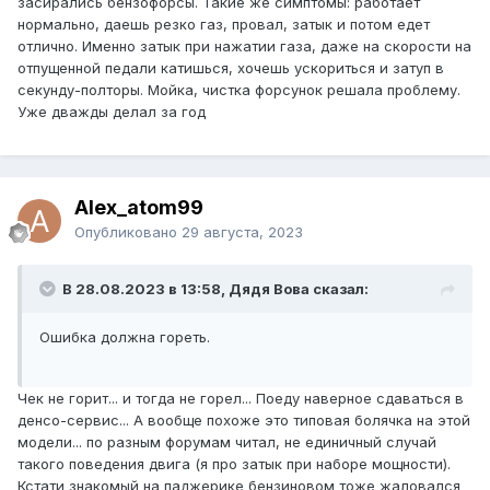
засирались бензофорсы. Такие же симптомы: работает
нормально, даешь резко газ, провал, затык и потом едет
отлично. Именно затык при нажатии газа, даже на скорости на
отпущенной педали катишься, хочешь ускориться и затуп в
секунду-полторы. Мойка, чистка форсунок решала проблему.
Уже дважды делал за год
Alex_atom99
Опубликовано
29 августа, 2023
В 28.08.2023 в 13:58, Дядя Вова сказал:
Ошибка должна гореть.
Чек не горит... и тогда не горел... Поеду наверное сдаваться в
денсо-сервис... А вообще похоже это типовая болячка на этой
модели... по разным форумам читал, не единичный случай
такого поведения двига (я про затык при наборе мощности).
Кстати знакомый на паджерике бензиновом тоже жаловался