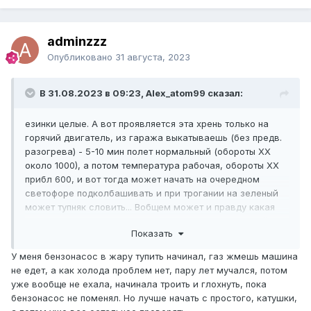
adminzzz
Опубликовано
31 августа, 2023
В 31.08.2023 в 09:23, Alex_atom99 сказал:
езинки целые. А вот проявляется эта хрень только на
горячий двигатель, из гаража выкатываешь (без предв.
разогрева) - 5-10 мин полет нормальный (обороты ХХ
около 1000), а потом температура рабочая, обороты ХХ
прибл 600, и вот тогда может начать на очередном
светофоре подколбашивать и при трогании на зеленый
может тупняк словить... Вобщем может и правду какая
катушка дохнуть начинает, например на холодную ей
Показать
хорошо, а при прогреве начинает плохеть..
У меня бензонасос в жару тупить начинал, газ жмешь машина
не едет, а как холода проблем нет, пару лет мучался, потом
уже вообще не ехала, начинала троить и глохнуть, пока
бензонасос не поменял. Но лучше начать с простого, катушки,