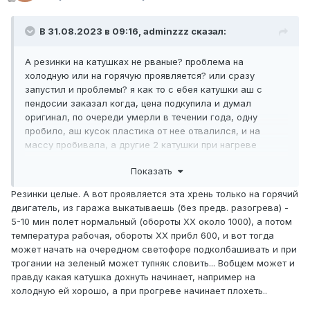
В 31.08.2023 в 09:16, adminzzz сказал:
А резинки на катушках не рваные? проблема на
холодную или на горячую проявляется? или сразу
запустил и проблемы? я как то с ебея катушки аш с
пендосии заказал когда, цена подкупила и думал
оригинал, по очереди умерли в течении года, одну
пробило, аш кусок пластика от нее отвалился, и на
массу пробивала, а другие 2 катушки при нагреве
переставали работать, еще одна насовсем умерла.
Показать
Резинки целые. А вот проявляется эта хрень только на горячий
двигатель, из гаража выкатываешь (без предв. разогрева) -
5-10 мин полет нормальный (обороты ХХ около 1000), а потом
температура рабочая, обороты ХХ прибл 600, и вот тогда
может начать на очередном светофоре подколбашивать и при
трогании на зеленый может тупняк словить... Вобщем может и
правду какая катушка дохнуть начинает, например на
холодную ей хорошо, а при прогреве начинает плохеть..