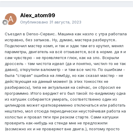
Alex_atom99
Опубликовано
31 августа, 2023
Съездил в Denso-Сервис.. Машина как назло с утра работала
исправно, без затыков.. Ну, думаю, мастера разберутся..
Подключил мастер комп, и так и эдак там его крутил, менял
параметры, двигатель на всё отзывается, всё в норме. да я и
сам чувствую - не проявляется глюк, как на зло.. Вскрыли
дроссель - там чистота идеал (да и понятно, чистил-то не так
давно), открутили валюметр - и там все чисто. По ошибкам -
была "старая" ошибка на лямбду, но как сказал мастер - не
действующая на данный момент (в этих тонкостях не
разбираюсь), типа не актуальная на сейчас, он сбросил ее
программно. Итого вердикт его был такой: по-видимому одна
из катушек собирается умирать, соответственно один из
цилиндров может кратковременно отключаться или работать
нештатно, мол отсюда периодически неустойчивая работа на
холостых и провал тяги при резком старте. Сами катушки
проверить как-нибудь на стенде мне не предложили
(возможно их и не проверяют вне двига..), поэтому просто