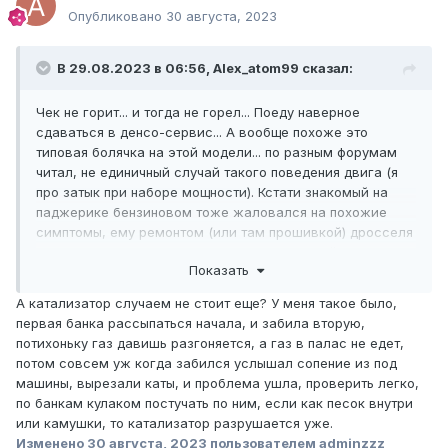
Опубликовано
30 августа, 2023
В 29.08.2023 в 06:56, Alex_atom99 сказал:
Чек не горит... и тогда не горел... Поеду наверное
сдаваться в денсо-сервис... А вообще похоже это
типовая болячка на этой модели... по разным форумам
читал, не единичный случай такого поведения двига (я
про затык при наборе мощности). Кстати знакомый на
паджерике бензиновом тоже жаловался на похожие
симптомы, ему ремонтом (или там прошивкой) дросселя
вылечили, помнится тогда говорил, что такой
Показать
отзывчивости в машине давно не испытывал, чуть
придавишь - летит... А тут хоть дави хоть придавливай
А катализатор случаем не стоит еще? У меня такое было,
пока не просрется не едет... Вот про форсунки кстати -
первая банка рассыпаться начала, и забила вторую,
да, промыть надо - думаю не помешает..
потихоньку газ давишь разгоняется, а газ в палас не едет,
потом совсем уж когда забился услышал сопение из под
машины, вырезали каты, и проблема ушла, проверить легко,
по банкам кулаком постучать по ним, если как песок внутри
или камушки, то катализатор разрушается уже.
Изменено
30 августа, 2023
пользователем adminzzz