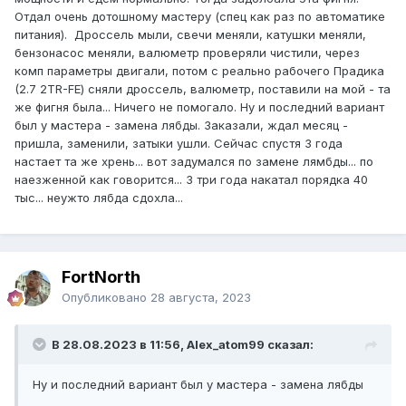
Отдал очень дотошному мастеру (спец как раз по автоматике
питания). Дроссель мыли, свечи меняли, катушки меняли,
бензонасос меняли, валюметр проверяли чистили, через
комп параметры двигали, потом с реально рабочего Прадика
(2.7 2TR-FE) сняли дроссель, валюметр, поставили на мой - та
же фигня была... Ничего не помогало. Ну и последний вариант
был у мастера - замена лябды. Заказали, ждал месяц -
пришла, заменили, затыки ушли. Сейчас спустя 3 года
настает та же хрень... вот задумался по замене лямбды... по
наезженной как говорится... З три года накатал порядка 40
тыс... неужто лябда сдохла...
FоrtNorth
Опубликовано
28 августа, 2023
В 28.08.2023 в 11:56, Alex_atom99 сказал:
Ну и последний вариант был у мастера - замена лябды