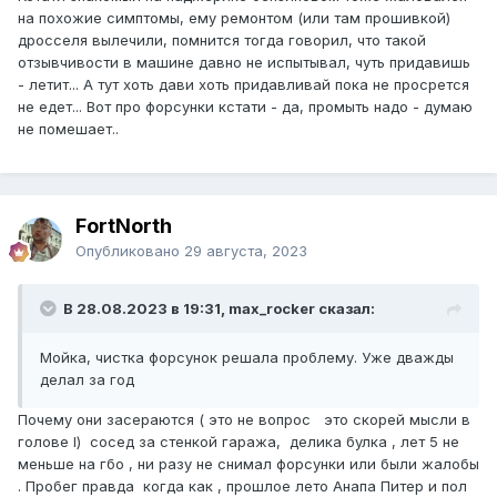
на похожие симптомы, ему ремонтом (или там прошивкой)
дросселя вылечили, помнится тогда говорил, что такой
отзывчивости в машине давно не испытывал, чуть придавишь
- летит... А тут хоть дави хоть придавливай пока не просрется
не едет... Вот про форсунки кстати - да, промыть надо - думаю
не помешает..
FоrtNorth
Опубликовано
29 августа, 2023
В 28.08.2023 в 19:31, max_rocker сказал:
Мойка, чистка форсунок решала проблему. Уже дважды
делал за год
Почему они засераются ( это не вопрос это скорей мысли в
голове l) сосед за стенкой гаража, делика булка , лет 5 не
меньше на гбо , ни разу не снимал форсунки или были жалобы
. Пробег правда когда как , прошлое лето Анапа Питер и пол