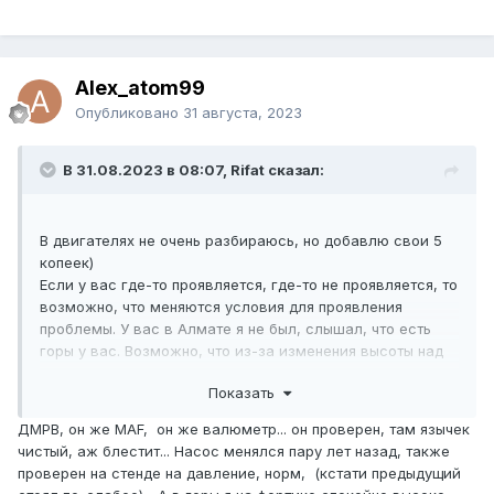
Alex_atom99
Опубликовано
31 августа, 2023
В 31.08.2023 в 08:07, Rifat сказал:
В двигателях не очень разбираюсь, но добавлю свои 5
копеек)
Если у вас где-то проявляется, где-то не проявляется, то
возможно, что меняются условия для проявления
проблемы. У вас в Алмате я не был, слышал, что есть
горы у вас. Возможно, что из-за изменения высоты над
уровнем моря, что-то меняется. И может быть проблема
Показать
связана с давлением воздуха и, соответственно, что-то
не то может быть с датчиком двигателя, который
ДМРВ, он же MAF, он же валюметр... он проверен, там язычек
измеряет давление воздуха (он же дмрв насколько
чистый, аж блестит... Насос менялся пару лет назад, также
понимаю), возможно, что давление топлива тоже
проверен на стенде на давление, норм, (кстати предыдущий
меняется из-за давления воздуха, тогда надо насос