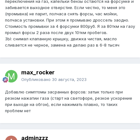
переключения на газ, капельки бензы остаются на форсунке и
забивается выходное отверстие. Если честно, то меня это
(промывка) не парит, полчаса снять форсы, час мойки,
полчаса установки. При этом я промываю дроссель заодно.
Стоимость промывки за 4 форсунки 800руб. Я за 80ткм на газу
промыл форсы 2 раза после двух 10ткм пробегов.
ЗЫ: снимал клапанную крышку, движка чистая, масло
сливается не черное, замена на делаю раз в 6-8 тысяч
max_rocker
Опубликовано
30 августа, 2023
Добавлю симптомы засранных форсов: затык только при
резком нажатии газа (старт на светофоре, резкое ускорение
при выходе на обгон), если нажимать плавно, то таких
проблем нет
adminzzz