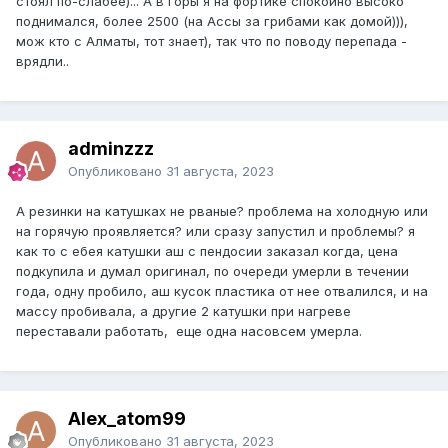
стоял по-слабее)... А в горы я на фортике спокойно высоко
смотреть.
поднимался, более 2500 (на Ассы за грибами как домой))),
мож кто с Алматы, тот знает), так что по поводу перепада -
врядли..
adminzzz
Опубликовано
31 августа, 2023
А резинки на катушках не рваные? проблема на холодную или
на горячую проявляется? или сразу запустил и проблемы? я
как то с ебея катушки аш с пендосии заказал когда, цена
подкупила и думал оригинал, по очереди умерли в течении
года, одну пробило, аш кусок пластика от нее отвалился, и на
массу пробивала, а другие 2 катушки при нагреве
переставали работать, еще одна насовсем умерла.
Alex_atom99
Опубликовано
31 августа, 2023