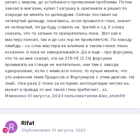
уехал с миром, до устойчивого проявления проблемы. Потом
заехал в магазин, купил 1 катушку в оригинале и решил по
очереди ее менять по цилиндрам. Сейчас поставил на
четвертый цилиндр, покатаюсь, если проявится глюк, значит
не четвертый, тогда буду ставить на третий и т.д. К слову
сказать, что-то затыки-то прекратились пока.. (Вот как к
мастеру поехал, так и до сих пор не проявляется).. По поводу
лямбды - со слов мастера ее влияние в таком глюке тлько
косвенно. и пока не заморачивайся. Да и еще - про форсунки,
что-то он мне сказал, что на 2TR-FE (2.7л) форсунки
промывать на стенде не желательно, они там с завода
одноразовые, если с ними всё плохо, то лучше менять, что
это извесная тема Прадосов и Фортунеров с этим двигом.. Не
знай.. Уже раза 2 точно за историю эксплуатации чистил их,
может и правда от них такой глюк прибегает... хз..
Изменено
31 августа, 2023
пользователем Alex_atom99
Rifat
Опубликовано
31 августа, 2023