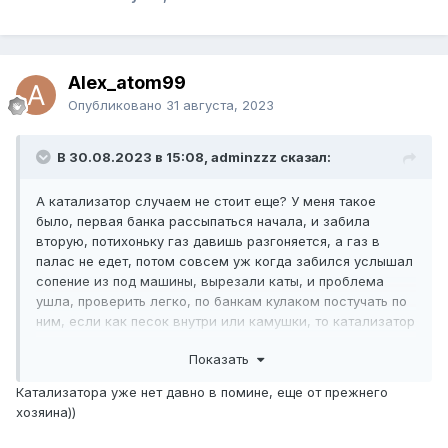
Alex_atom99
Опубликовано
31 августа, 2023
В 30.08.2023 в 15:08, adminzzz сказал:
А катализатор случаем не стоит еще? У меня такое
было, первая банка рассыпаться начала, и забила
вторую, потихоньку газ давишь разгоняется, а газ в
палас не едет, потом совсем уж когда забился услышал
сопение из под машины, вырезали каты, и проблема
ушла, проверить легко, по банкам кулаком постучать по
ним, если как песок внутри или камушки, то катализатор
разрушается уже.
Показать
Катализатора уже нет давно в помине, еще от прежнего
хозяина))