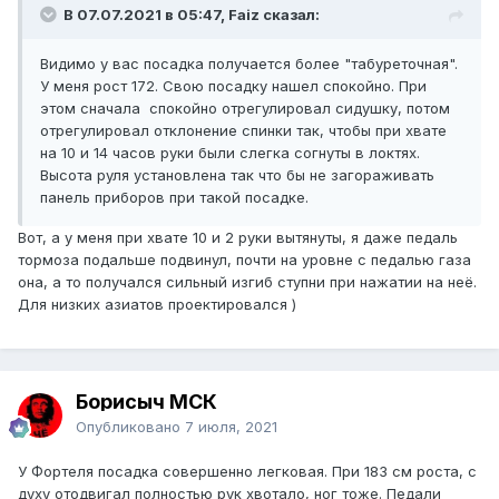
В 07.07.2021 в 05:47, Faiz сказал:
Видимо у вас посадка получается более "табуреточная".
У меня рост 172. Свою посадку нашел спокойно. При
этом сначала спокойно отрегулировал сидушку, потом
отрегулировал отклонение спинки так, чтобы при хвате
на 10 и 14 часов руки были слегка согнуты в локтях.
Высота руля установлена так что бы не загораживать
панель приборов при такой посадке.
Вот, а у меня при хвате 10 и 2 руки вытянуты, я даже педаль
тормоза подальше подвинул, почти на уровне с педалью газа
она, а то получался сильный изгиб ступни при нажатии на неё.
Для низких азиатов проектировался )
Борисыч МСК
Опубликовано
7 июля, 2021
У Фортеля посадка совершенно легковая. При 183 см роста, с
духу отодвигал полностью рук хвотало, ног тоже. Педали