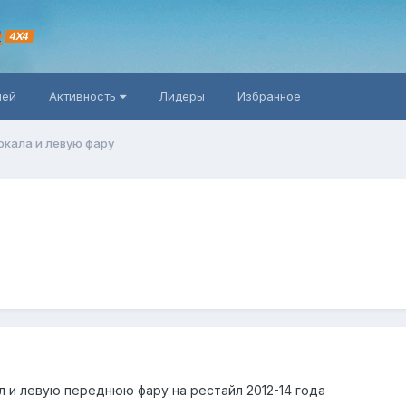
R
4X4
ней
Активность
Лидеры
Избранное
ркала и левую фару
л и левую переднюю фару на рестайл 2012-14 года