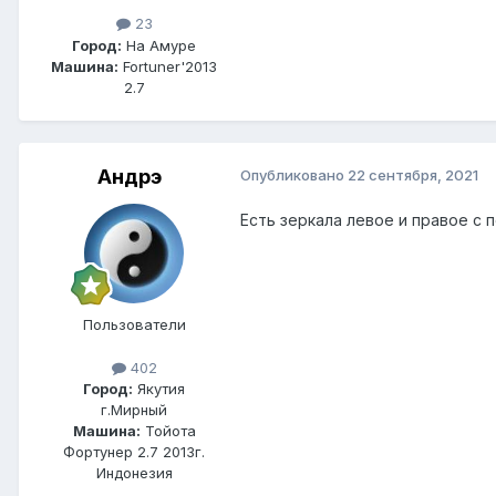
23
Город:
На Амуре
Машина:
Fortuner'2013
2.7
Андрэ
Опубликовано
22 сентября, 2021
Есть зеркала левое и правое с
Пользователи
402
Город:
Якутия
г.Мирный
Машина:
Тойота
Фортунер 2.7 2013г.
Индонезия