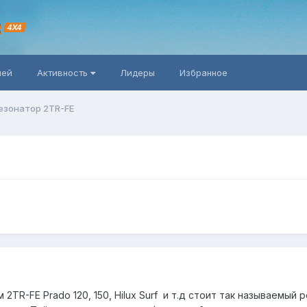
R
4X4
ней
Активность
Лидеры
Избранное
езонатор 2TR-FE
 2TR-FE Prado 120, 150, Hilux Surf и т.д стоит так называемый 