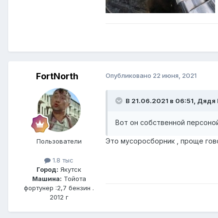
FоrtNorth
Опубликовано
22 июня, 2021
В 21.06.2021 в 06:51, Дядя
Вот он собственной персоно
Это мусоросборник , проще гов
Пользователи
1.8 тыс
Город:
Якутск
Машина:
Тойота
фортунер :2,7 бензин .
2012 г