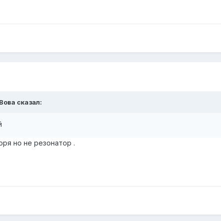
 Вова сказал:
й
оря но не резонатор .