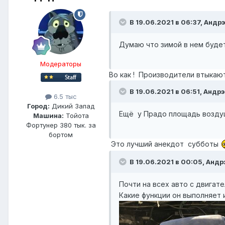
В 19.06.2021 в 06:37, Андрэ
Думаю что зимой в нем буде
Модераторы
Во как ! Производители втыкаю
В 19.06.2021 в 06:51, Андрэ
6.5 тыс
Город:
Дикий Запад
Ещё у Прадо площадь возду
Машина:
Тойота
Фортунер 380 тык. за
бортом
Это лучший анекдот субботы
В 19.06.2021 в 00:05, Андр
Почти на всех авто с двигател
Какие функции он выполняет 