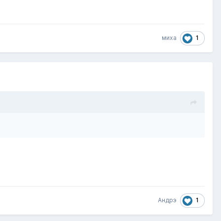
1
миха
1
Андрэ