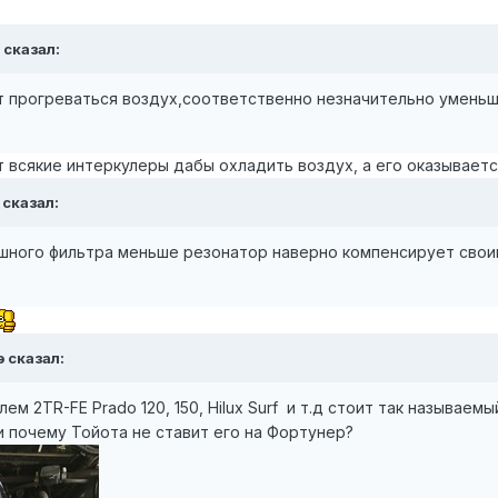
 сказал:
т прогреваться воздух,соответственно незначительно уменьш
т всякие интеркулеры дабы охладить воздух, а его оказывает
 сказал:
шного фильтра меньше резонатор наверно компенсирует свои
э сказал:
ем 2TR-FE Prado 120, 150, Hilux Surf и т.д стоит так называем
и почему Тойота не ставит его на Фортунер?