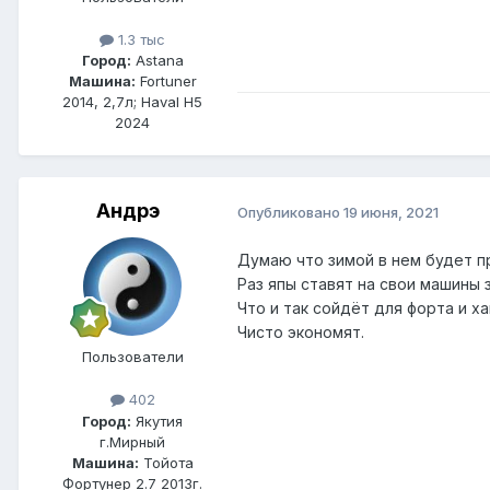
1.3 тыс
Город:
Astana
Машина:
Fortuner
2014, 2,7л; Haval H5
2024
Андрэ
Опубликовано
19 июня, 2021
Думаю что зимой в нем будет п
Раз япы ставят на свои машины 
Что и так сойдёт для форта и х
Чисто экономят.
Пользователи
402
Город:
Якутия
г.Мирный
Машина:
Тойота
Фортунер 2.7 2013г.