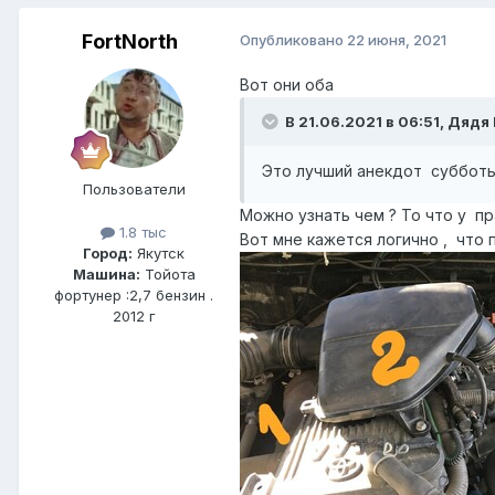
FоrtNorth
Опубликовано
22 июня, 2021
Вот они оба
В 21.06.2021 в 06:51, Дядя
Это лучший анекдот суббот
Пользователи
Можно узнать чем ? То что у 
1.8 тыс
Вот мне кажется логично , что 
Город:
Якутск
Машина:
Тойота
фортунер :2,7 бензин .
2012 г