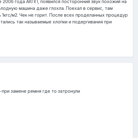
e 2006 года АКПП, появился посторонний звук похожий на
олодную машина даже глохла. Поехал в сервис, там
 1кгс/м2. Чек не горит. После всех проделанных процедур
стались так называемые хлопки и подергивания при
й-при замене ремня где то затронули