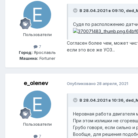
В 28.04.2021 в 09:10, ded_
Судя по расположению датчик
Пользователи
Согласен более чем, может чист
7
если это все же УОЗ...
Город:
Ярославль
Машина:
Fortuner
e_olenev
Опубликовано
28 апреля, 2021
В 28.04.2021 в 10:36, ded_
Неровная работа двигателя м
При этом излишки не сгоревш
Пользователи
Грубо говоря, если сильно и 
Вообще, для решения подоб
7