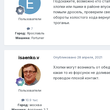
Подскажите, возможно кто сталк
хлопки или пшики в районе впус
помыли дросель, проверили свеч
обороты холостого хода вернул
Пользователи
троганьи.
7
Город:
Ярославль
Машина:
Fortuner
isaenko.v
Опубликовано
28 апреля, 2021
Хлопки могут возникать от обе
какая то из форсунок не долива
проводок-плохой контакт.
Пользователи
10.9 тыс
Город:
москва
Машина:
фортунер 2.7