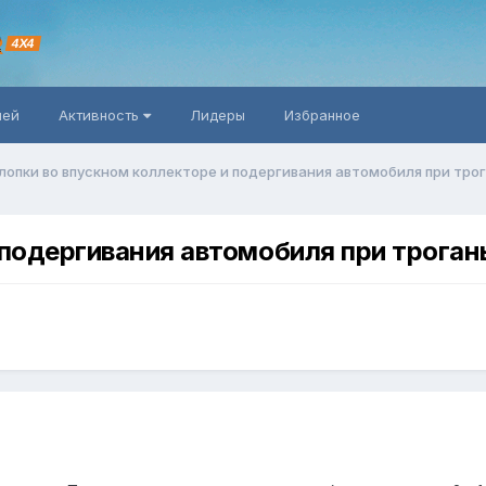
R
4X4
ней
Активность
Лидеры
Избранное
лопки во впускном коллекторе и подергивания автомобиля при тро
 подергивания автомобиля при троган