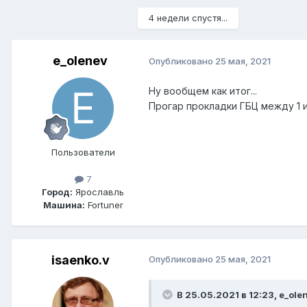
4 недели спустя...
e_olenev
Опубликовано
25 мая, 2021
Ну вообщем как итог...
Прогар прокладки ГБЦ между 1 и
Пользователи
7
Город:
Ярославль
Машина:
Fortuner
isaenko.v
Опубликовано
25 мая, 2021
В 25.05.2021 в 12:23, e_ole