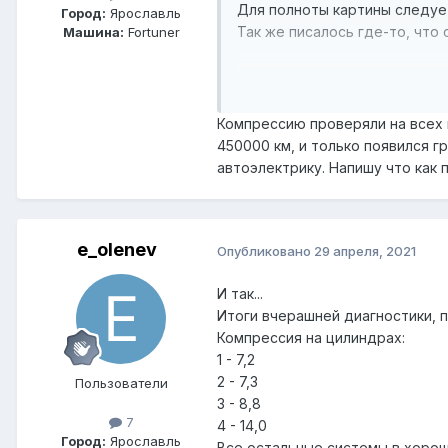
Для полноты картины следует
Город:
Ярославль
Так же писалось где-то, что
Машина:
Fortuner
Компрессию проверяли на всех 
450000 км, и только появился г
автоэлектрику. Напишу что как 
e_olenev
Опубликовано
29 апреля, 2021
И так...
Итоги вчерашней диагностики, 
Компрессия на цилиндрах:
1 - 7,2
2 - 7,3
Пользователи
3 - 8,8
7
4 - 14,0
Город:
Ярославль
Все остальные системы в хорош