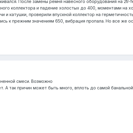
ивался. После замены ремня навесного оборудования на 2tr-f
кного коллектора и падение холостых до 400, моментами на х
и и катушки, проверили впускной коллектор на герметичность
ись к прежним значениям 650, вибрация пропала. Но все же о
дненной смеси. Возможно
ет. А так причин может быть много, вплоть до самой банально