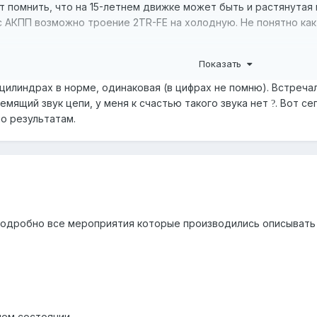
 помнить, что на 15-летнем движке может быть и растянутая ц
 с АКПП возможно троение 2TR-FE на холодную. Не понятно как
Показать
цилиндрах в норме, одинаковая (в цифрах не помню). Встреча
ремящий звук цепи, у меня к счастью такого звука нет
. Вот с
?
по результатам.
подробно все мероприятия которые производились описывать н
ем состоянии.