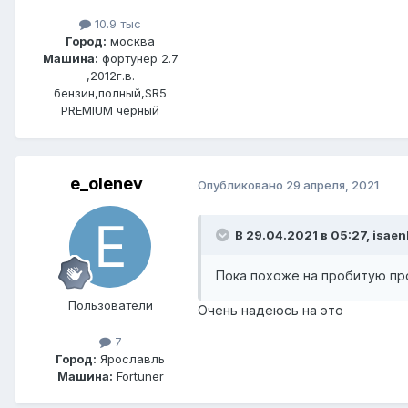
10.9 тыс
Город:
москва
Машина:
фортунер 2.7
,2012г.в.
бензин,полный,SR5
PREMIUM черный
e_olenev
Опубликовано
29 апреля, 2021
В 29.04.2021 в 05:27, isaen
Пока похоже на пробитую про
Пользователи
Очень надеюсь на это
7
Город:
Ярославль
Машина:
Fortuner