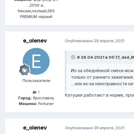
,2012г.в.
бензин,полный,SR5
PREMIUM черный
e_olenev
Опубликовано
28 апреля, 2021
В 28.04.2021 в 05:17, ded_
Из-за обеднённой смеси може
только от раннего зажигания.
Пользователи
... или из-за неисправности 
7
Катушки работают в норме, про
Город:
Ярославль
Машина:
Fortuner
e_olenev
Опубликовано
28 апреля, 2021