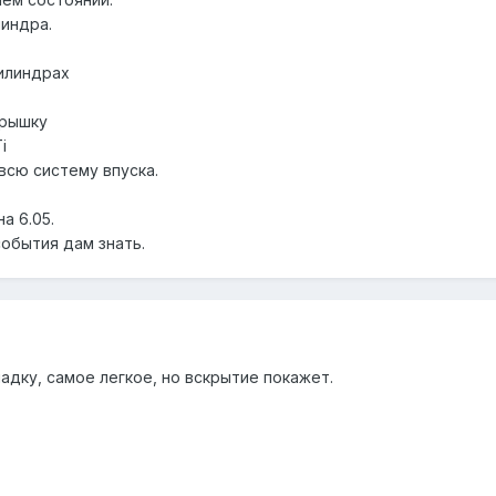
линдра.
цилиндрах
крышку
i
всю систему впуска.
а 6.05.
события дам знать.
адку, самое легкое, но вскрытие покажет.