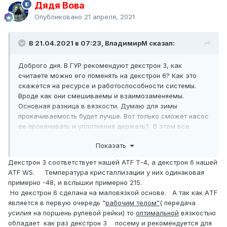
Дядя Вова
Опубликовано
21 апреля, 2021
В 21.04.2021 в 07:23, ВладимирМ сказал:
Доброго дня. В ГУР рекомендуют декстрон 3, как
считаете можно его поменять на декстрон 6? Как это
скажется на ресурсе и работоспособности системы.
Вроде как они смешиваемы и взаимозаменяемы.
Основная разница в вязкости. Думаю для зимы
прокачиваемость будет лучше. Вот только сможет насос
ее прокачивать и уплотнения держать? В этом все
сомнение.
Показать
Декстрон 3 соответствует нашей ATF Т-4, а декстрон 6 нашей
ATF WS. Температура кристаллизации у них одинаковая
примерно -48, и вспышки примерно 215.
Но декстрон 6 сделана на маловязкой основе. А так как АTF
является в первую очередь "
рабочим телом"
( передача
усилия на поршень рулевой рейки) то
оптимальной
вязкостью
обладает как раз декстрон 3 посему и рекомендуется для