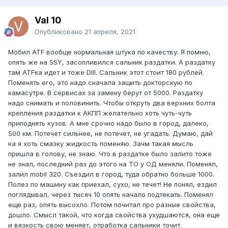
Val 10
Опубликовано
21 апреля, 2021
Мобил ATF вообще нормальная штука по качеству. Я помню,
опять же на SSY, засопливился сальник раздатки. А раздатку
там ATFка идет и тоже DIII. Сальник этот стоит 180 рублей.
Поменять его, это надо сначала защить докторскую по
камасутре. В сервисах за замену берут от 5000. Раздатку
надо снимать и половинить. Чтобы откруть два верхних болта
крепления раздатки к АКПП желательно хоть чуть-чуть
приподнять кузов. А мне срочно надо было в город, далеко,
500 км. Потечет сильнее, не потечет, не угадать. Думаю, дай
ка я хоть смазку жидкость поменяю. Зачм такая мысль
пришла в голову, не знаю. Что в раздатке было залито тоже
не знал, последний раз до этого на ТО у ОД меняли. Поменял,
залил mobil 320. Съездил в город, туда обратно больше 1000.
Полез по машину как приехал, сухо, не течет! Не понял, ездил
поглядывал, через тысяч 10 опять начало подтекать. Поменял
еще раз, опять высохло. Потом почитал про разные свойства,
дошло. Смысл такой, что когда свойства ухудшаются, она еще
и вязкость свою меняет, отработка сальники точит.