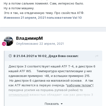
Ну а потом сальник поменял. Сам, интересно было.
Ну а потом машину.
Это я так, на отвдеченную тему. Про свойства АТФ.
Изменено
21 апреля, 2021
пользователем Val 10
ВладимирМ
Опубликовано
22 апреля, 2021
В 21.04.2021 в 16:02, Дядя Вова сказал:
Декстрон 3 соответствует нашей ATF Т-4, а декстрон 6
нашей ATF WS. Температура кристаллизации у них
одинаковая примерно -48, и вспышки примерно 215.
Но декстрон 6 сделана на маловязкой основе. А так
как АTF является в первую очередь "
рабочим телом"
(
передача усилия на поршень рулевой рейки) то
оптимальной
вязкостью обладает как раз декстрон 3
посему и рекомендуется для применения в механизме
Показать
ГУР.