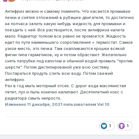
Антифриз можно и самому поменять. Что касается промывки
печки и снятия отложений в рубашке двигателя, то достаточно
на полчаса залить какую нибудь жидкость для промывки и
поездить с ней. Все растворится, после антифриза налета
мало. Радиатор толком все равно не промоется. Жидкость
идет по пути наименьшего сопротивления + термостат. Самое
узкое место, это печка. Там скапливаются крошки всякой
фигни типа герметиков, ну и потом обрастают. Желательно
снять патрубки под капотом и обычной водой промыть "против
шерсти". Потом дистилированой уже всю систему.
Постараться продуть слить всю воду. Потом свежий
антифриз.
Раз в год мыть моторный отсек. С дорог вода маслянистая
летит, пух и пыль конечно налипают. Десятилетний кокс с
радиатора смыть непросто.
Изменено
11 декабря, 2021
пользователем Val 10
1
1