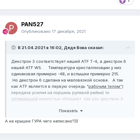
1
PAN527
Опубликовано
17 декабря, 2021
В 21.04.2021 в 16:02, Дядя Вова сказал:
Декстрон 3 соответствует нашей ATF Т-4, а декстрон 6
нашей ATF WS. Температура кристаллизации у них
одинаковая примерно -48, и вспышки примерно 215.
Но декстрон 6 сделана на маловязкой основе. А так
как АTF является в первую очередь "
рабочим телом"
(
передача усилия на поршень рулевой рейки) то
оптимальной
вязкостью обладает как раз декстрон 3
посему и рекомендуется для применения в механизме
Показать
ГУР.
А на крышке ГУРА чего написано?)))