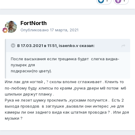
1
1
FоrtNorth
Опубликовано
17 марта, 2021
В 17.03.2021 в 11:51, isaenko.v сказал:
После высыхания если трещинка будет слегка видна-
пузырек для
подкраски(по цвету).
Или лак для ногтей ,
сколы вполне сглаживает . Клеить то
?
по-любому буду .клипсы по краям ,ручка двери м8 потом м6
шпильки держут планку .
Рука не лезет шумку проклеить ,кусками получится . Есть 2
выхода проводов в заглушке ,вызввли они интерес ,не для
камеры ли они заднего вида как штатная проводка ? . Или доя
музыки ?