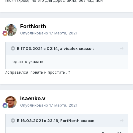
тысяч (хром), но это для дорестайла, без надписи
FоrtNorth
Опубликовано
17 марта, 2021
В 17.03.2021 в 02:14, alvisalex сказал:
год авто указать
Исправился ,понять и простить .
?
isaenko.v
Опубликовано
17 марта, 2021
В 16.03.2021 в 23:18, FоrtNorth сказал: