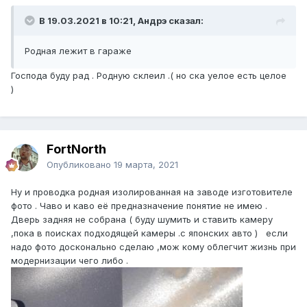
В 19.03.2021 в 10:21, Андрэ сказал:
Родная лежит в гараже
Господа буду рад . Родную склеил .( но ска уелое есть целое
)
FоrtNorth
Опубликовано
19 марта, 2021
Ну и проводка родная изолированная на заводе изготовителе
фото . Чаво и каво её предназначение понятие не имею .
Дверь задняя не собрана ( буду шумить и ставить камеру
,пока в поисках подходящей камеры .с японских авто ) если
надо фото досконально сделаю ,мож кому облегчит жизнь при
модернизации чего либо .