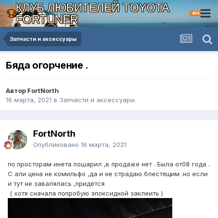
КЛУБ ЛЮБИТЕЛЕЙ TOYOTA
4X4
FORTUNER
Запчасти и аксессуары
Бяда огорчение .
Автор FоrtNorth
16 марта, 2021
в
Запчасти и аксессуары
FоrtNorth
Опубликовано
16 марта, 2021
по просторам инета пошарил ,в продаже нет . Была от08 года .
С али цена не комильфо ,да и не страдаю блестящим .но если
и тут не завалялась ,придётся
( хотя сначала попробую эпоксидной заклеить )