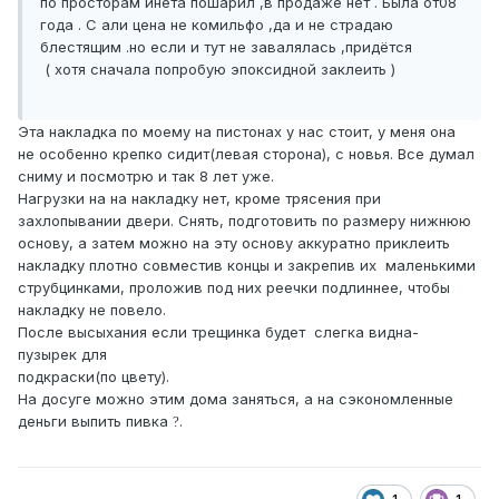
по просторам инета пошарил ,в продаже нет . Была от08
года . С али цена не комильфо ,да и не страдаю
блестящим .но если и тут не завалялась ,придётся
( хотя сначала попробую эпоксидной заклеить )
Эта накладка по моему на пистонах у нас стоит, у меня она
не особенно крепко сидит(левая сторона), с новья. Все думал
сниму и посмотрю и так 8 лет уже.
Нагрузки на на накладку нет, кроме трясения при
захлопывании двери. Снять, подготовить по размеру нижнюю
основу, а затем можно на эту основу аккуратно приклеить
накладку плотно совместив концы и закрепив их маленькими
струбцинками, проложив под них реечки подлиннее, чтобы
накладку не повело.
После высыхания если трещинка будет слегка видна-
пузырек для
подкраски(по цвету).
На досуге можно этим дома заняться, а на сэкономленные
деньги выпить пивка
.
?