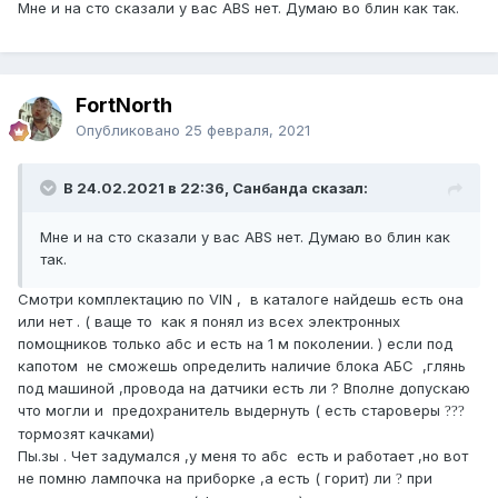
Мне и на сто сказали у вас АВS нет. Думаю во блин как так.
FоrtNorth
Опубликовано
25 февраля, 2021
В 24.02.2021 в 22:36, Санбанда сказал:
Мне и на сто сказали у вас АВS нет. Думаю во блин как
так.
Смотри комплектацию по VIN , в каталоге найдешь есть она
или нет . ( ваще то как я понял из всех электронных
помощников только абс и есть на 1 м поколении. ) если под
капотом не сможешь определить наличие блока АБС ,глянь
под машиной ,провода на датчики есть ли ? Вполне допускаю
что могли и предохранитель выдернуть ( есть староверы
?
?
?
тормозят качками)
Пы.зы . Чет задумался ,у меня то абс есть и работает ,но вот
не помню лампочка на приборке ,а есть ( горит) ли
при
?