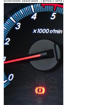
включении зажигания . ( фотка с нета )