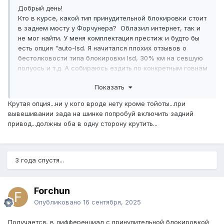
Добрый день!
Кто в курсе, какой тип принудительной блокировки стоит
в заднем мосту у Форчунера? Облазил интернет, так и
не мог найти. У меня комплектация престиж и будто бы
есть опция "auto-lsd. Я начитался плохих отзывов о
бестолковости типа блокировки lsd, 30% км на севшую
полуось и т.д. А собираюсь ездить по конкретным говнам
и болотам, и хотел бы полноценную блокировку заднего
Показать
моста. Неужели придется менять редуктор?
Спасибо!
Крутая опция...ни у кого вроде нету кроме тойоты...при
вывешивании зада на шинке попробуй включить задний
привод...должны оба в одну сторону крутить...
3 года спустя...
Forchun
Опубликовано
16 сентября, 2025
Получается, в дифференциал с принудительной блокировкой