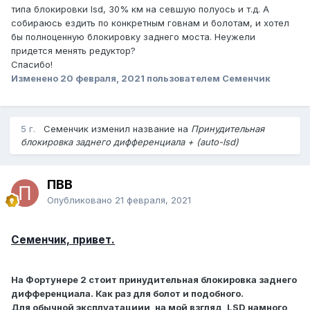
типа блокировки lsd, 30% км на севшую полуось и т.д. А
собираюсь ездить по конкретным говнам и болотам, и хотел
бы полноценную блокировку заднего моста. Неужели
придется менять редуктор?
Спасибо!
Изменено
20 февраля, 2021
пользователем Семенчик
5 г.
Семенчик изменил название на
Принудительная
блокировка заднего дифференциала + (auto-lsd)
ПВВ
Опубликовано
21 февраля, 2021
Семенчик, привет.
На Фортунере 2 стоит принудительная блокировка заднего
дифференциала. Как раз для болот и подобного.
Для обычной эксплуатациии, на мой взгляд, LSD намного