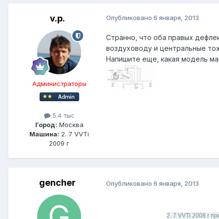
v.p.
Опубликовано
6 января, 2013
Странно, что оба правых дефле
воздуховоду и центральные то
Напишите еще, какая модель м
Администраторы
5.4 тыс
Город:
Москва
Машина:
2. 7 VVTi
2009 г
gencher
Опубликовано
6 января, 2013
2. 7 VVTi 2008 г п