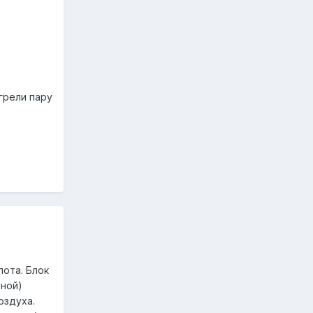
грели пару
пота. Блок
мной)
оздуха.