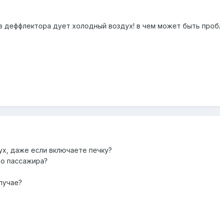
з деффлектора дует холодный воздух! в чем может быть про
х, даже если включаете печку?
оло пассажира?
случае?