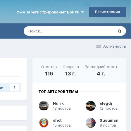
Регистрация
Уже зарегистрированы? Войти
Активность
Ответов
Создана
Последний ответ
116
13 г.
4 г.
ки
1
ТОП АВТОРОВ ТЕМЫ
Nurik
olegdj
13 постов
12 постов
shot
Susuman
10 постов
8 постов