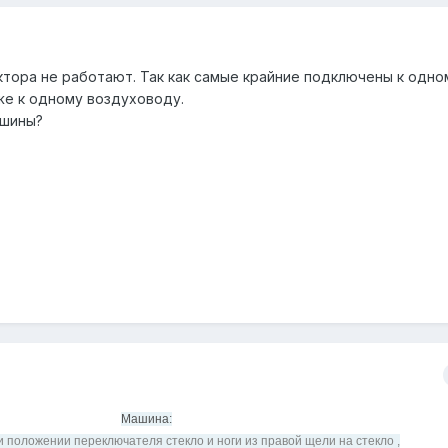
ктора не работают. Так как самые крайние подключены к одно
же к одному воздуховоду.
ашины?
Машина:
ри положении переключателя стекло и ноги из правой щели на стекло ,