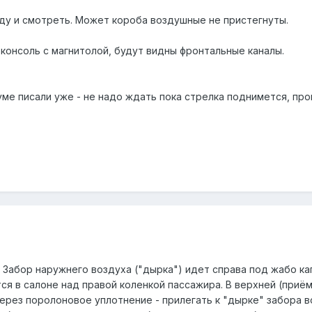
ду и смотреть. Может короба воздушные не пристегнуты.
консоль с магнитолой, будут видны фронтальные каналы.
ме писали уже - не надо ждать пока стрелка поднимется, про
 Забор наружнего воздуха ("дырка") идет справа под жабо ка
ся в салоне над правой коленкой пассажира. В верхней (приё
ерез поролоновое уплотнение - прилегать к "дырке" забора в