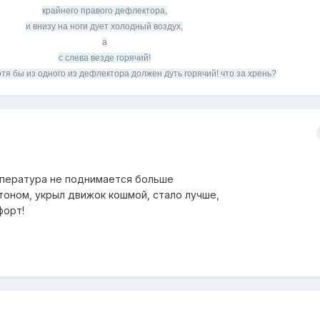
крайнего правого дефлектора,
и внизу на ноги дует холодный воздух,
а
с слева везде горячий!
отя бы из одного из дефлектора должен дуть горячий! что за хрень?
мпература не поднимается больше
ртоном, укрыл движок кошмой, стало лучше,
форт!