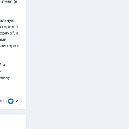
ителя (в
тальную
а город с
орячо", а
ами
илятора и
б и
о
овину
2
0bs