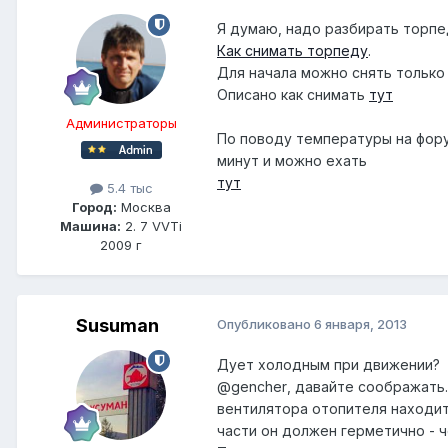
Я думаю, надо разбирать торпе
Как снимать торпеду
.
Для начала можно снять только 
Описано как снимать
тут
Администраторы
По поводу температуры на фору
минут и можно ехать
тут
5.4 тыс
Город:
Москва
Машина:
2. 7 VVTi
2009 г
Susuman
Опубликовано
6 января, 2013
Дует холодным при движении?
@gencher
, давайте соображать.
вентилятора отопителя находит
части он должен герметично - ч