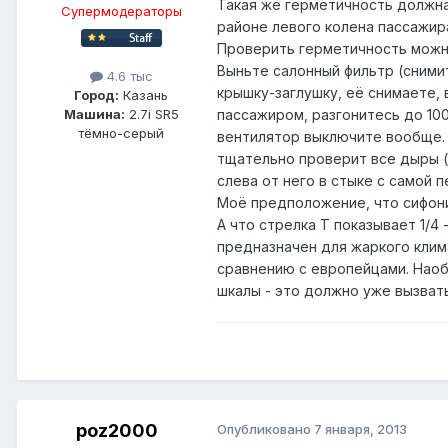
Такая же герметичность должна
Супермодераторы
районе левого колена пассажира
Проверить герметичность можн
Выньте салонный фильтр (сними
4.6 тыс
крышку-заглушку, её снимаете, 
Город:
Казань
пассажиром, разгонитесь до 100
Машина:
2.7i SR5
тёмно-серый
вентилятор выключите вообще. 
тщательно проверит все дыры (
слева от него в стыке с самой п
Моё предположение, что сифони
А что стрелка Т показывает 1/4
предназначен для жаркого клим
сравнению с европейцами. Наобо
шкалы - это должно уже вызват
poz2000
Опубликовано
7 января, 2013