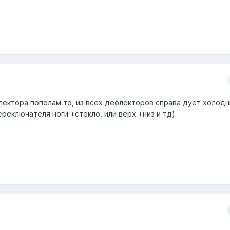
лектора пополам то, из всех дефлекторов справа дует холод
ереключателя ноги +стекло, или верх +низ и тд)