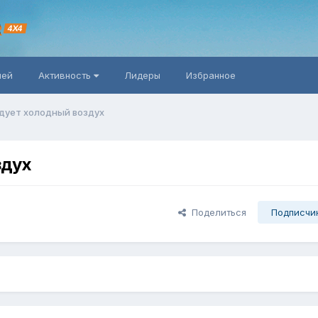
R
4X4
ней
Активность
Лидеры
Избранное
дует холодный воздух
здух
Поделиться
Подписчи