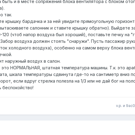
 быть и в месте сопряжения блока вентилятора с блоком отоп
).
о так.
те крышку бардачка и за ней увидите прямоугольную горизон
вытаскиваете салонник и ставите крышку обратно). Выйдете з
-120 (чтоб напор воздуха был хороший), поставьте печку на "г
Забор воздуха должен стоять "снаружи". Пусть пассажир рук
ток холодного воздуха), особенно на самом верху блока вент
ечкой.
т наружный воздух в салон.
 - это НОРМАЛЬНАЯ, штатная температура машины. Т.к. это ара
ата, шкала температуры сдвинута где-то на сантиметр вниз п
рот, если вдруг стрелка полезла на 1/3 или не дай бог на пол
ь беспокойство!
v.p. и 9ac