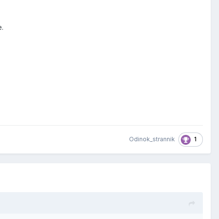
е.
1
Odinok_strannik