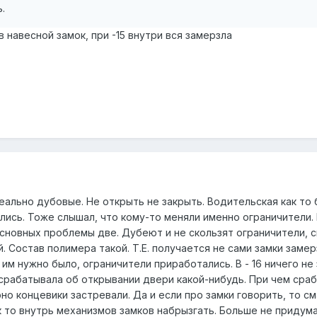
.
 навесной замок, при -15 внутри вся замерзла
еально дубовые. Не открыть не закрыть. Водительская как то
лись. Тоже слышал, что кому-то меняли именно ограничители.
сновных проблемы две. Дубеют и не скользят ограничители, с
. Состав полимера такой. Т.Е. получается не сами замки замер
им нужно было, ограничители приработались. В - 16 ничего не 
я срабатывала об открывании двери какой-нибудь. При чем ср
но концевики застревали. Да и если про замки говорить, то см
к то внутрь механизмов замков набрызгать. Больше не придума