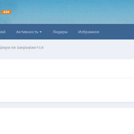
R
4X4
ней
Активность
Лидеры
Избранное
вери не закрываются