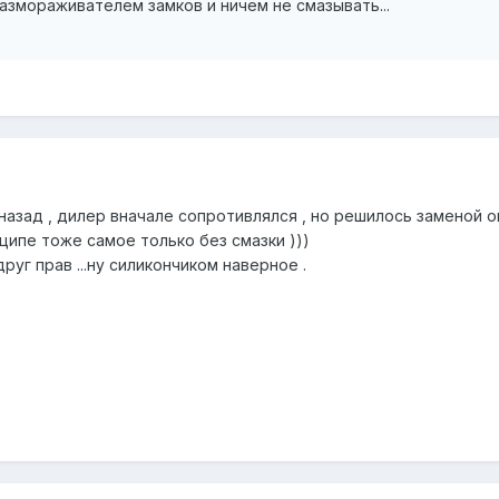
змораживателем замков и ничем не смазывать...
 назад , дилер вначале сопротивлялся , но решилось заменой
нципе тоже самое только без смазки )))
друг прав ...ну силикончиком наверное .