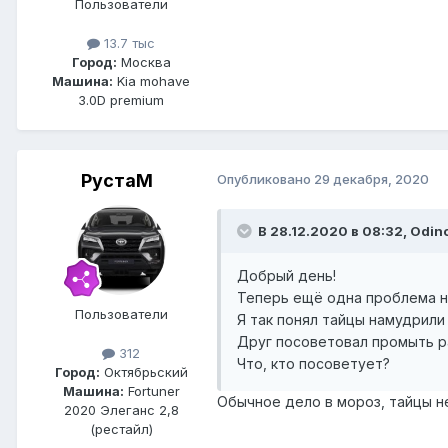
Пользователи
13.7 тыс
Город:
Москва
Машина:
Kia mohave
3.0D premium
РустаM
Опубликовано
29 декабря, 2020
В 28.12.2020 в 08:32, Odin
Добрый день!
Теперь ещё одна проблема на
Пользователи
Я так понял тайцы намудрили 
Друг посоветовал промыть ра
312
Что, кто посоветует?
Город:
Октябрьский
Машина:
Fortuner
Обычное дело в мороз, тайцы 
2020 Элеганс 2,8
(рестайл)