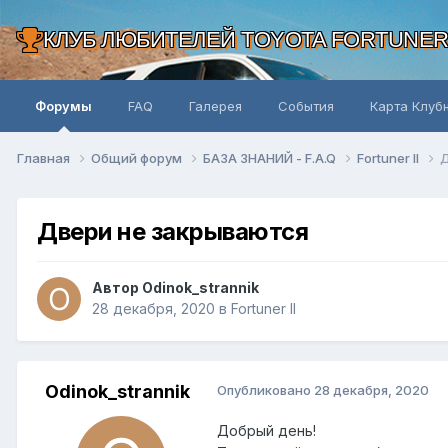
КЛУБ ЛЮБИТЕЛЕЙ TOYOTA FORTUNE
Форумы
FAQ
Галерея
События
Карта Клуб
Главная
Общий форум
БАЗА ЗНАНИЙ - F.A.Q
Fortuner II
Д
Двери не закрываются
Автор Odinok_strannik
28 декабря, 2020
в
Fortuner II
Odinok_strannik
Опубликовано
28 декабря, 2020
Добрый день!