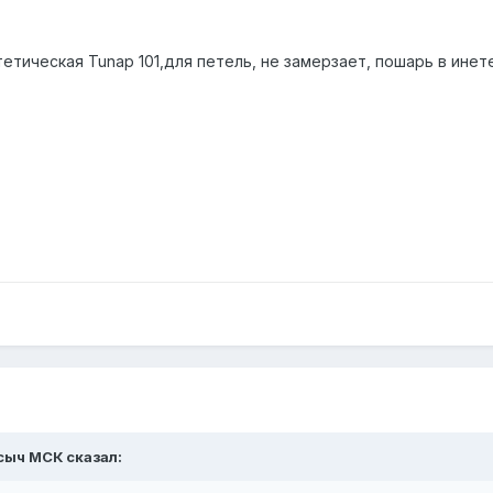
тическая Tunap 101,для петель, не замерзает, пошарь в инет
исыч МСК сказал: