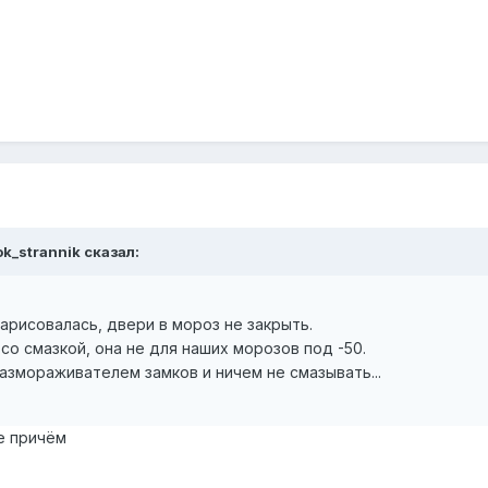
ok_strannik сказал:
рисовалась, двери в мороз не закрыть.
со смазкой, она не для наших морозов под -50.
змораживателем замков и ничем не смазывать...
не причём