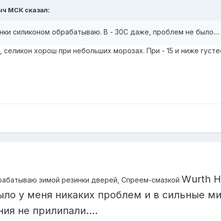
сыч МСК сказал:
нки силиконом обрабатываю. В - 30С даже, проблем не было...
, селикон хорош при небольших морозах. При - 15 и ниже густе
Wurth H
рабатываю зимой резинки дверей, Спреем-смазкой
ыло у меня никаких проблем и в сильные ми
ия не прилипали....