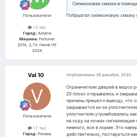
Силиконовая смазка в помощь
Побрызгал силиконовую смазку в
Пользователи
1.3 тыс
Город:
Astana
Машина:
Fortuner
2014, 2,7л; Haval H5
2024
Val 10
Опубликовано
28 декабря, 2020
Ограничители дверей в мороз р
20 плохо открывались и закрыва
причины пришел к выводу, что о
закрываются из-за уплотнителей
уплотнители утромбовались как 
Пользователи
на ходу на кочках сигнализаци
немного, все в норме. Это навер
1.7 тыс
Город:
Рязань
действительно, постараться ка