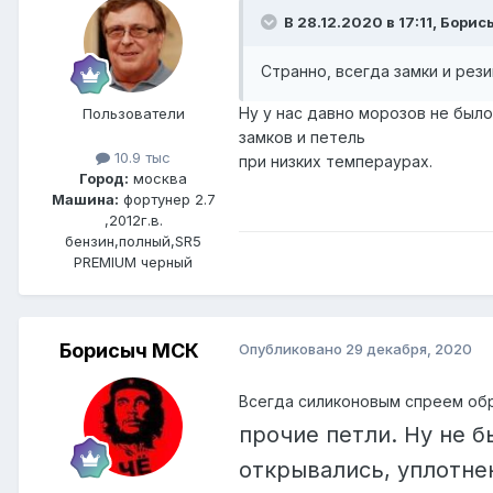
В 28.12.2020 в 17:11, Бори
Странно, всегда замки и рези
Ну у нас давно морозов не было
Пользователи
замков и петель
10.9 тыс
при низких темпераурах.
Город:
москва
Машина:
фортунер 2.7
,2012г.в.
бензин,полный,SR5
PREMIUM черный
Борисыч МСК
Опубликовано
29 декабря, 2020
Всегда силиконовым спреем об
прочие петли. Ну не б
открывались, уплотнен