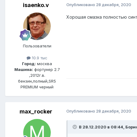
isaenko.v
Опубликовано
28 декабря, 2020
Хорошая смазка полностью синте
Пользователи
10.9 тыс
Город:
москва
Машина:
фортунер 2.7
,2012г.в.
бензин,полный,SR5
PREMIUM черный
max_rocker
Опубликовано
28 декабря, 2020
В 28.12.2020 в 08:44, Бор