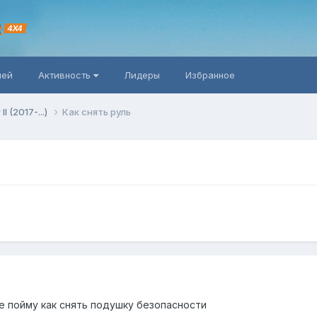
R
4X4
ней
Активность
Лидеры
Избранное
II (2017-...)
Как снять руль
не пойму как снять подушку безопасности