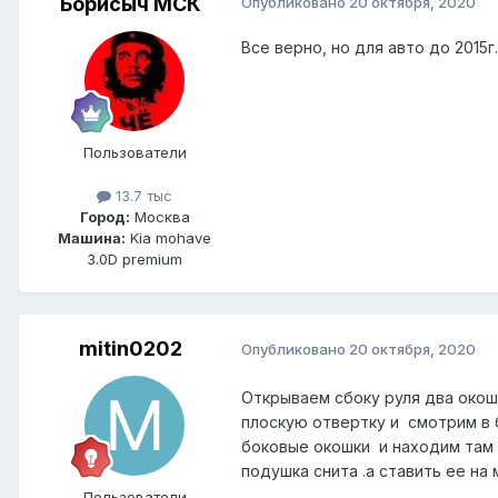
Борисыч МСК
Опубликовано
20 октября, 2020
Все верно, но для авто до 2015г.
Пользователи
13.7 тыс
Город:
Москва
Машина:
Kia mohave
3.0D premium
mitin0202
Опубликовано
20 октября, 2020
Открываем сбоку руля два окош
плоскую отвертку и смотрим в 
боковые окошки и находим там 
подушка снита .а ставить ее на
Пользователи