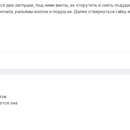
я две заглушки, под ними винты, их открутить и снять подуш
игнала, разъёмы кнопок и подуш ки. Далее отвернуться гайку и
лтов
ается она