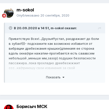
m-sokol
Опубликовано
20 сентября, 2020
В 20.09.2020 в 14:51, m-sokol сказал:
Приветствую Всех!...Друзья!!!устал, раздражает до боли
в зубах!!)))- подскажите как возможно избавится от
вибрации дребезжания крышки(длиннаяя ее сторона
вдоль окна(при нажатии-прогибается есть сааавсем
небольшой ,меньше мм,зазор) подушки безопасности
пассажира...пока прохладно дреебезжжжит
ссс...ка(приношу свои извинения за свой
"французский")), сил нет- как противно,даже на почти!
Показать
ровной порой дороге-чуть теплее за бортом или в авто
становится ,все тишина,не "стрельнет "??))если
туды какую нить резиночку подсунуть? -искренне буду
признателен совету ...
Борисыч МСК