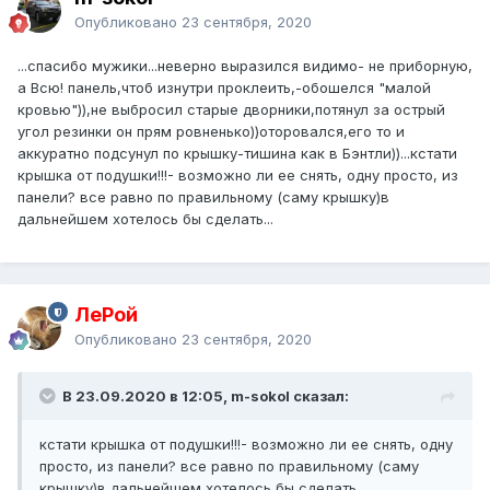
Опубликовано
23 сентября, 2020
...спасибо мужики...неверно выразился видимо- не приборную,
а Всю! панель,чтоб изнутри проклеить,-обошелся "малой
кровью")),не выбросил старые дворники,потянул за острый
угол резинки он прям ровненько))оторовался,его то и
аккуратно подсунул по крышку-тишина как в Бэнтли))...кстати
крышка от подушки!!!- возможно ли ее снять, одну просто, из
панели? все равно по правильному (саму крышку)в
дальнейшем хотелось бы сделать...
ЛеРой
Опубликовано
23 сентября, 2020
В 23.09.2020 в 12:05, m-sokol сказал:
кстати крышка от подушки!!!- возможно ли ее снять, одну
просто, из панели? все равно по правильному (саму
крышку)в дальнейшем хотелось бы сделать...