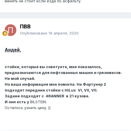
менять не стоит если езда по асфальту.
как на седане, на трассе мягко, но плотно без раскачки.
Но в их каталоге стоек на Фортунер пока нет, вот и
спрашиваю. Возможно с 4 RUNNER подходят, но этот
вопрос надо изучать.
ПВВ
Опубликовано
19 апреля, 2020
Андей,
стойки, которые вы советуете, мне показалось,
предназначаются для лифтованных машин и гряземесов.
Не мой случай.
Но ваша информация мне помогла. На Фортунер 2
подходят передние стойки с HiLux VI, VII, VII.
Задние подходят с 4RANNER в 21 кузове.
И они есть у
BILSTEIN.
Осталось узнать цену. ))