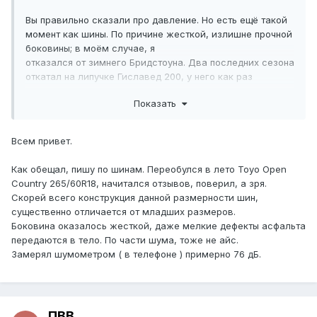
Вы правильно сказали про давление. Но есть ещё такой
момент как шины. По причине жесткой, излишне прочной
боковины; в моём случае, я
отказался от зимнего Бридстоуна. Два последних сезона
откатал на липучке Гиславед 200, у него как раз
боковина мягкая и поэтому дополнительная амортизация
Показать
получилась. На лето у меня диски на 18 и взял Toyo Open
Country, но пока не ставил. По отзывам очень мягкая
шина.
Всем привет.
Выбирал по фото в инете, рисунок оказался намного
крупнее, чем на фото. Как поставлю отпишусь по этим
Как обещал, пишу по шинам. Переобулся в лето Toyo Open
шинам.
Country 265/60R18, начитался отзывов, поверил, а зря.
Скорей всего конструкция данной размерности шин,
существенно отличается от младших размеров.
Боковина оказалось жесткой, даже мелкие дефекты асфальта
передаются в тело. По части шума, тоже не айс.
Замерял шумометром ( в телефоне ) примерно 76 дБ.
ПВВ