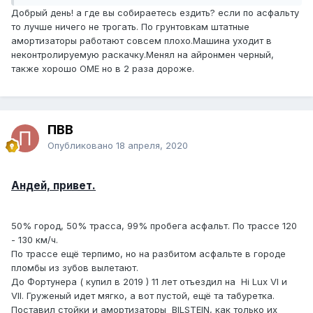
Добрый день! а где вы собираетесь ездить? если по асфальту
то лучше ничего не трогать. По грунтовкам штатные
амортизаторы работают совсем плохо.Машина уходит в
неконтролируемую раскачку.Менял на айронмен черный,
также хорошо OME но в 2 раза дороже.
ПВВ
Опубликовано
18 апреля, 2020
Андей, привет.
50% город, 50% трасса, 99% пробега асфальт. По трассе 120
- 130 км/ч.
По трассе ещё терпимо, но на разбитом асфальте в городе
пломбы из зубов вылетают.
До Фортунера ( купил в 2019 ) 11 лет отъездил на Hi Lux VI и
VII. Груженый идет мягко, а вот пустой, ещё та табуретка.
Поставил стойки и амортизаторы BILSTEIN, как только их