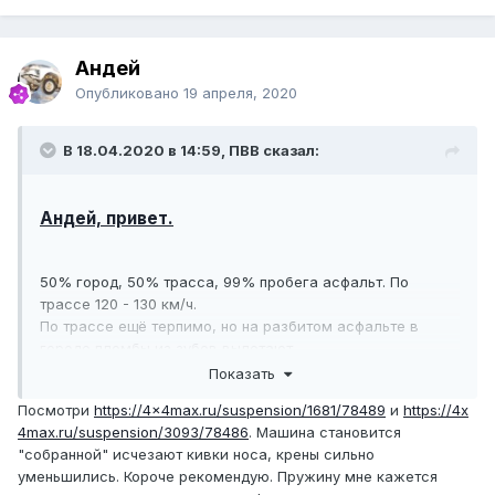
Андей
Опубликовано
19 апреля, 2020
В 18.04.2020 в 14:59, ПВВ сказал:
Андей, привет.
50% город, 50% трасса, 99% пробега асфальт. По
трассе 120 - 130 км/ч.
По трассе ещё терпимо, но на разбитом асфальте в
городе пломбы из зубов вылетают.
До Фортунера ( купил в 2019 ) 11 лет отъездил на Hi Lux
Показать
VI и VII. Груженый идет мягко, а вот пустой, ещё та
Посмотри
https://4x4max.ru/suspension/1681/78489
и
https://4x
табуретка. Поставил стойки и амортизаторы BILSTEIN,
4max.ru/suspension/3093/78486
. Машина становится
как только их начали изготавливать на этот автомобиль.
"собранной" исчезают кивки носа, крены сильно
Вот это счастье. Даже пустой козлить перестал, ехал
уменьшились. Короче рекомендую. Пружину мне кажется
как