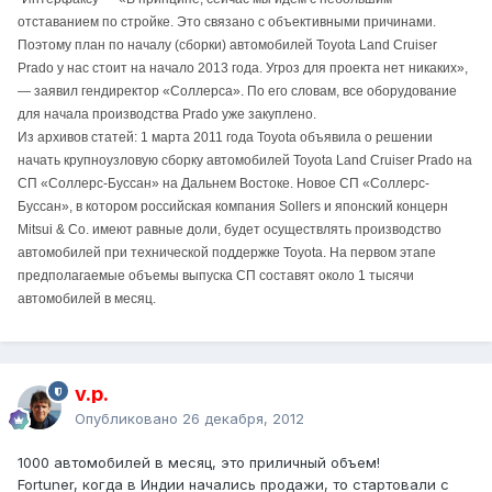
отставанием по стройке. Это связано с объективными причинами.
Поэтому план по началу (сборки) автомобилей Toyota Land Cruiser
Prado у нас стоит на начало 2013 года. Угроз для проекта нет никаких»,
— заявил гендиректор «Соллерса». По его словам, все оборудование
для начала производства Prado уже закуплено.
Из архивов статей: 1 марта 2011 года Toyota объявила о решении
начать крупноузловую сборку автомобилей Toyota Land Cruiser Prado на
СП «Соллерс-Буссан» на Дальнем Востоке. Новое СП «Соллерс-
Буссан», в котором российская компания Sollers и японский концерн
Mitsui & Co. имеют равные доли, будет осуществлять производство
автомобилей при технической поддержке Toyota. На первом этапе
предполагаемые объемы выпуска СП составят около 1 тысячи
автомобилей в месяц.
v.p.
Опубликовано
26 декабря, 2012
1000 автомобилей в месяц, это приличный объем!
Fortuner, когда в Индии начались продажи, то стартовали с