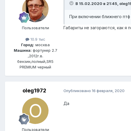
В 15.02.2020 в 21:45, oleg1
При включении ближнего птф
Габариты не загораются, как я 
Пользователи
10.9 тыс
Город:
москва
Машина:
фортунер 2.7
,2012г.в.
бензин,полный,SR5
PREMIUM черный
oleg1972
Опубликовано
16 февраля, 2020
Да
Пользователи