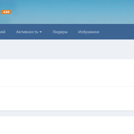
R
4X4
ней
Активность
Лидеры
Избранное