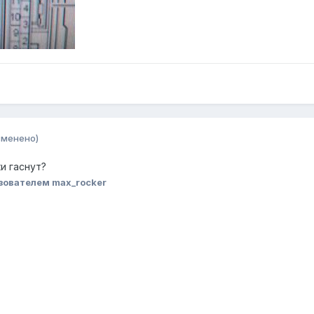
зменено)
и гаснут?
зователем max_rocker