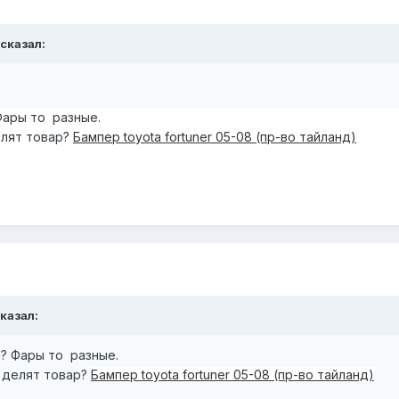
 сказал:
Фары то разные.
елят товар?
Бампер toyota fortuner 05-08 (пр-во тайланд)
сказал:
? Фары то разные.
 делят товар?
Бампер toyota fortuner 05-08 (пр-во тайланд)