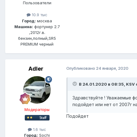
Пользователи
10.9 тыс
Город:
москва
Машина:
фортунер 2.7
,2012г.в.
бензин,полный,SR5
PREMIUM черный
Adler
Опубликовано
24 января, 2020
В 24.01.2020 в 08:35, KSV 
Здравствуйте ! Уважаемые 
подойдет или нет от 2007г на
Модераторы
Подойдет
1.6 тыс
Город:
Sochi