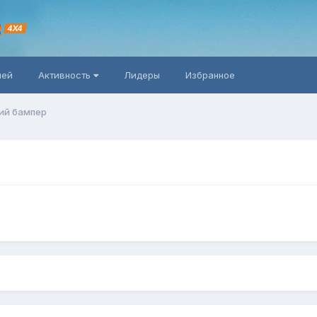
R
4X4
ней
Активность
Лидеры
Избранное
ий бампер