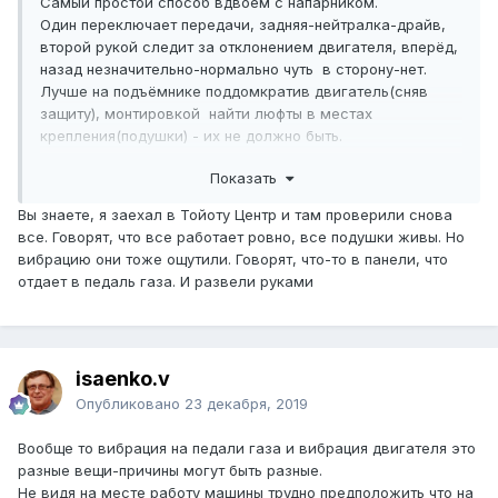
Самый простой способ вдвоём с напарником.
Один переключает передачи, задняя-нейтралка-драйв,
второй рукой следит за отклонением двигателя, вперёд,
назад незначительно-нормально чуть в сторону-нет.
Лучше на подъёмнике поддомкратив двигатель(сняв
защиту), монтировкой найти люфты в местах
крепления(подушки) - их не должно быть.
А не троит ли двигатель? Из этого может быть вибрация.
Показать
Вы знаете, я заехал в Тойоту Центр и там проверили снова
все. Говорят, что все работает ровно, все подушки живы. Но
вибрацию они тоже ощутили. Говорят, что-то в панели, что
отдает в педаль газа. И развели руками
isaenko.v
Опубликовано
23 декабря, 2019
Вообще то вибрация на педали газа и вибрация двигателя это
разные вещи-причины могут быть разные.
Не видя на месте работу машины трудно предположить что на