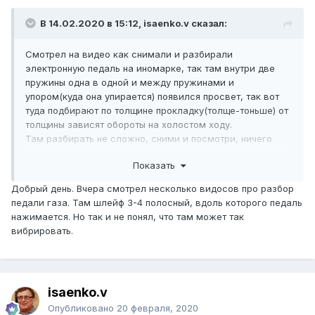
В 14.02.2020 в 15:12, isaenko.v сказал:
Смотрел на видео как снимали и разбирали
электронную педаль на иномарке, так там внутри две
пружины одна в одной и между пружинами и
упором(куда она упирается) появился просвет, так вот
туда подбирают по толщине прокладку(толще-тоньше) от
толщины зависят обороты на холостом ходу.
Там разбирать не сложно, сними и посмотри, ничего
сложного нет, неправильно не соберёшь.
Показать
Купишь точно такую педаль и что дальше?
Принцип Эл. Педалей одинаковый. практически у всех.
Добрый день. Вчера смотрел несколько видосов про разбор
Дерзай.
педали газа. Там шлейф 3-4 полосный, вдоль которого педаль
нажимается. Но так и не понял, что там может так
вибрировать.
isaenko.v
Опубликовано
20 февраля, 2020