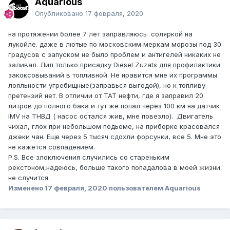
Aquarious
Опубликовано
17 февраля, 2020
на протяжении более 7 лет заправляюсь соляркой на
лукойле. даже в лютые по московским меркам морозы под 30
градусов с запуском не было проблем и антигелей никаких не
заливал. Лил только присадку Diesel Zuzats для профилактики
закоксовываний в топливной. Не нравится мне их программы
лояльности угребищные(заправься выгодой), но к топливу
претензий нет. В отличии от ТАТ нефти, где я заправил 20
литров до полного бака и тут же попал через 100 км на датчик
IMV на ТНВД ( насос остался жив, мне повезло). Двигатель
чихал, глох при небольшом подьеме, на приборке красовался
джеки чан. Еще через 5 тысяч сдохли форсунки, все 5. Мне это
не кажется совпадением.
P.S. Все злоключения случились со стареньким
рекстоном,надеюсь, больше такого попадалова в моей жизни
не случится.
Изменено
17 февраля, 2020
пользователем Aquarious