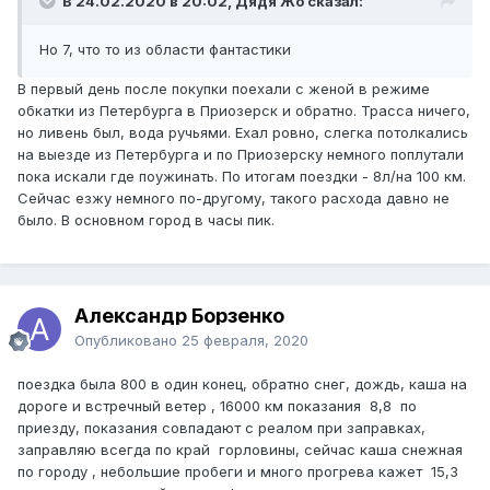
В 24.02.2020 в 20:02, Дядя Жо сказал:
Но 7, что то из области фантастики
В первый день после покупки поехали с женой в режиме
обкатки из Петербурга в Приозерск и обратно. Трасса ничего,
но ливень был, вода ручьями. Ехал ровно, слегка потолкались
на выезде из Петербурга и по Приозерску немного поплутали
пока искали где поужинать. По итогам поездки - 8л/на 100 км.
Сейчас езжу немного по-другому, такого расхода давно не
было. В основном город в часы пик.
Александр Борзенко
Опубликовано
25 февраля, 2020
поездка была 800 в один конец, обратно снег, дождь, каша на
дороге и встречный ветер , 16000 км показания 8,8 по
приезду, показания совпадают с реалом при заправках,
заправляю всегда по край горловины, сейчас каша снежная
по городу , небольшие пробеги и много прогрева кажет 15,3