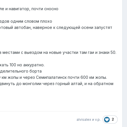
е и навигатор, почти сносно
ездов одним словом плохо
отовый автобан, наверное к следующей осени запустят
 местами с выездом на новые участки там гаи и знаки 50.
ать 100 но аккуратно.
зделительного борта
 км жопы и через Семипалатинск почти 600 км жопы.
двинуть до монголии через горный алтай, и на обратном
2
alvisalex и v.p.