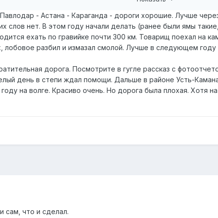
 Павлодар - Астана - Караганда - дороги хорошие. Лучше через
их слов нет. В этом году начали делать (ранее были ямы такие
одится ехать по гравийке почти 300 км. Товарищ поехал на ка
ах, лобовое разбил и измазал смолой. Лучше в следующем году 
ратительная дорога. Посмотрите в гугле рассказ с фотоотчето
елый день в степи ждал помощи. Дальше в районе Усть-Камана,
 году на волге. Красиво очень. Но дорога была плохая. Хотя н
 сам, что и сделал.