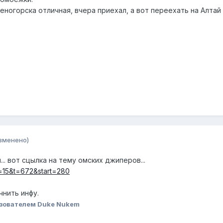
ногорска отличная, вчера приехал, а вот переехать на Алтай
зменено)
... вот сцылка на тему омских джиперов...
f=15&t=672&start=280
чнить инфу.
зователем Duke Nukem