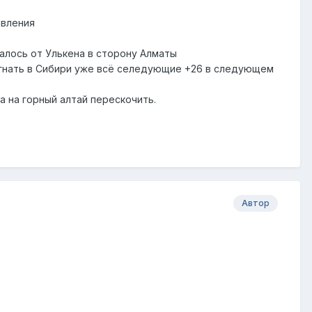
авления
талось от Улькена в сторону Алматы
догнать в Сибири уже всё селедующие +26 в следующем
а на горный алтай перескочить.
Автор