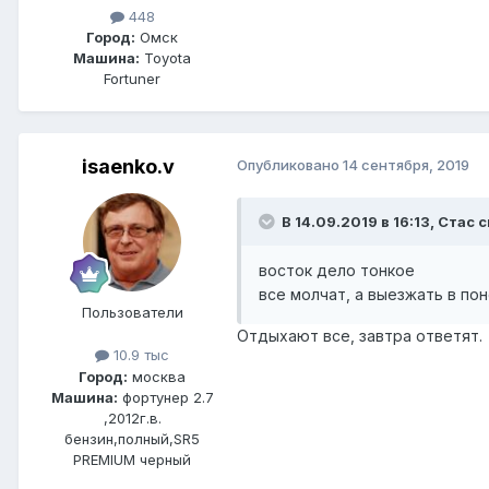
448
Город:
Омск
Машина:
Toyota
Fortuner
isaenko.v
Опубликовано
14 сентября, 2019
В 14.09.2019 в 16:13, Стас 
восток дело тонкое
все молчат, а выезжать в по
Пользователи
Отдыхают все, завтра ответят.
10.9 тыс
Город:
москва
Машина:
фортунер 2.7
,2012г.в.
бензин,полный,SR5
PREMIUM черный