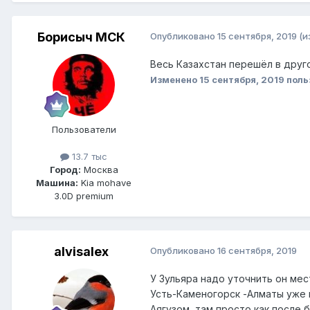
Борисыч МСК
Опубликовано
15 сентября, 2019
(и
Весь Казахстан перешёл в друго
Изменено
15 сентября, 2019
поль
Пользователи
13.7 тыс
Город:
Москва
Машина:
Kia mohave
3.0D premium
alvisalex
Опубликовано
16 сентября, 2019
У Зульяра надо уточнить он мес
Усть-Каменогорск -Алматы уже 
Аягузом, там просто как после 