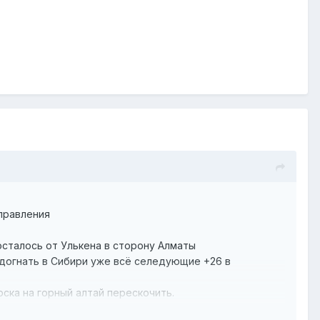
аправления
осталось от Улькена в сторону Алматы
 догнать в Сибири уже всё селедующие +26 в
рска на горный алтай перескочить.