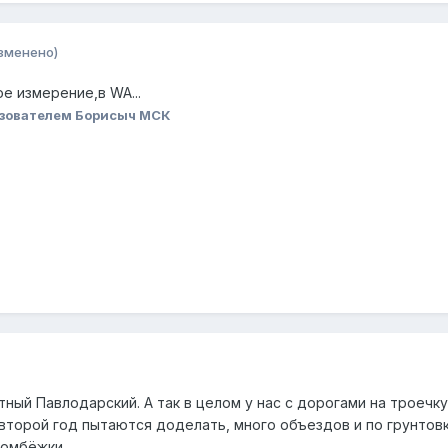
зменено)
е измерение,в WA...
зователем Борисыч МСК
тный Павлодарский. А так в целом у нас с дорогами на троечк
второй год пытаются доделать, много объездов и по грунтов
бомбёжки.