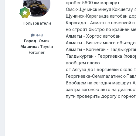
пробег 5600 км маршрут:
Омск-Щучинск минуя Кокшетау 4
Щучинск-Караганда автобан до
Карагада - Алматы с ночевкой 
Пользователи
но строят быстро по крайней м
448
Алматы - Хоргос автобан
Город:
Омск
Алматы - Бишкек много объездо
Машина:
Toyota
Алматы - Копчегай - Талдыкурга
Fortuner
Талдыкурган - Георгиевка (пово
вообщем плохо
от Аягуза до Георгиевки около 
Георгиевка-Семипалатинск-Павл
Вообщем на сегодня маршрут Ал
завтра загоняю авто на диагнос
пути проверить дорогу с горног