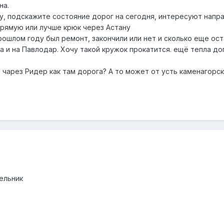
на.
ну, подскажите состояние дорог на сегодня, интересуют напр
прямую или лучше крюк через Астану
рошлом году был ремонт, закончили или нет и сколько еще ос
а и на Павлодар. Хочу такой кружок прокатится. ещё тепла 
 чарез Ридер как там дорога? А то может от усть каменагорск
ельник