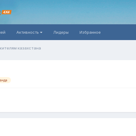
R
4X4
ней
Активность
Лидеры
Избранное
 жителям казахстана
анда