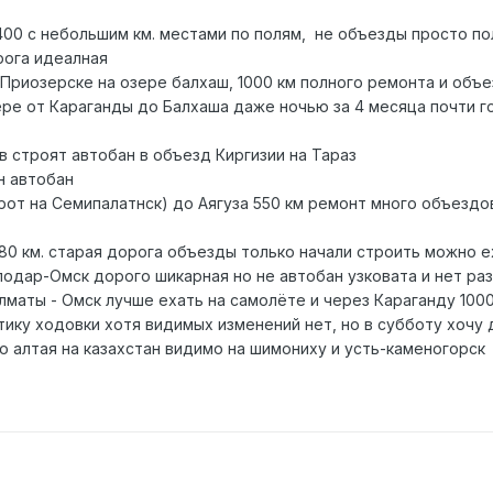
00 с небольшим км. местами по полям, не объезды просто пол
рога идеалная
в Приозерске на озере балхаш, 1000 км полного ремонта и объ
ере от Караганды до Балхаша даже ночью за 4 месяца почти г
в строят автобан в объезд Киргизии на Тараз
н автобан
рот на Семипалатнск) до Аягуза 550 км ремонт много объездов
180 км. старая дорога объезды только начали строить можно ех
одар-Омск дорого шикарная но не автобан узковата и нет ра
маты - Омск лучше ехать на самолёте и через Караганду 1000
тику ходовки хотя видимых изменений нет, но в субботу хочу 
о алтая на казахстан видимо на шимониху и усть-каменогорск