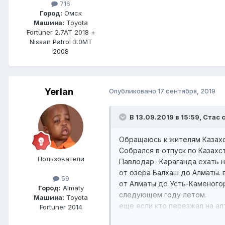
716
Город:
Омск
Машина:
Toyota
Fortuner 2.7AT 2018 +
Nissan Patrol 3.0MT
2008
Yerlan
Опубликовано
17 сентября, 2019
В 13.09.2019 в 15:59, Стас 
Обращаюсь к жителям Казахс
Собрался в отпуск по Казахс
Пользователи
Павлодар- Караганда ехать 
от озера Балхаш до Алматы. 
59
от Алматы до Усть-Каменогор
Город:
Almaty
следующем году летом.
Машина:
Toyota
еще если кто перезжал на ал
Fortuner 2014
Поделитесь инфой кто в курс