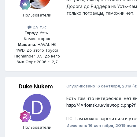
Дорога до Риддера из Усть-Каме
только погранцы, таможни нет.
Пользователи
2.9 тыс
Город:
Усть-
Каменогорск
Машина:
HAVAL H6
4WD, до этого Toyota
Highlander 3,5, до него
был Форт 2006 г. 2,7
Duke Nukem
Опубликовано
16 сентября, 2019
(и
Есть там что интересное, нет ли
http://4x4omsk.ru/viewtopic.php?
ПС. Там можно зарегиться и уто
Изменено
16 сентября, 2019
поль
Пользователи