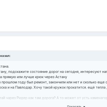
сказал:
тана.
тану, подскажите состояние дорог на сегодня, интересуют н
на прямую или лучше крюк через Астану
в прошлом году был ремонт, закончили или нет и сколько еще 
ска и на Павлодар. Хочу такой кружок прокатится. ещё тепла
тай чарез Ридер как там дорога? А то может от усть каменаго
е
Показать