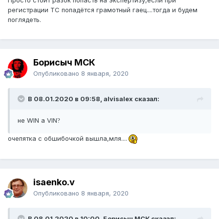
Просто стоит разок попасть на экспертизу,если при
регистрации ТС попадётся грамотный гаец....тогда и будем
поглядеть.
Борисыч МСК
Опубликовано
8 января, 2020
В 08.01.2020 в 09:58, alvisalex сказал:
не WIN а VIN
?
очепятка с обшибочкой вышла,мля....
isaenko.v
Опубликовано
8 января, 2020
В 08.01.2020 в 10:00, Борисыч МСК сказал: