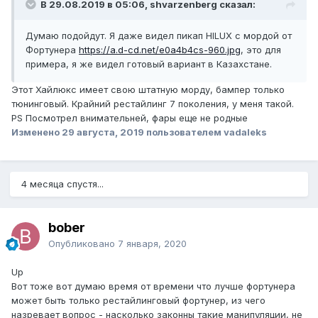
В 29.08.2019 в 05:06, shvarzenberg сказал:
Думаю подойдут. Я даже видел пикап HILUX с мордой от
Фортунера
https://a.d-cd.net/e0a4b4cs-960.jpg
, это для
примера, я же видел готовый вариант в Казахстане.
Этот Хайлюкс имеет свою штатную морду, бампер только
тюнинговый. Крайний рестайлинг 7 поколения, у меня такой.
PS Посмотрел внимательней, фары еще не родные
Изменено
29 августа, 2019
пользователем vadaleks
4 месяца спустя...
bober
Опубликовано
7 января, 2020
Up
Вот тоже вот думаю время от времени что лучше фортунера
может быть только рестайлинговый фортунер, из чего
назревает вопрос - насколько законны такие манипуляции, не