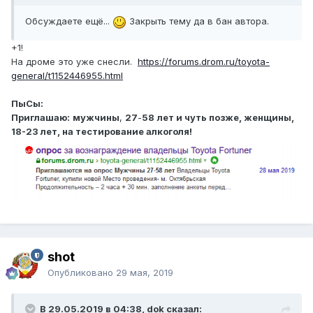
Обсуждаете ещё...
Закрыть тему да в бан автора.
+1!
На дроме это уже снесли.
https://forums.drom.ru/toyota-
general/t1152446955.html
ПыСы:
Приглашаю:
мужчины
,
27
-
58
лет
и чуть позже, женщины,
18-23 лет, на тестирование алкоголя
!
shot
Опубликовано
29 мая, 2019
В 29.05.2019 в 04:38, dok сказал: