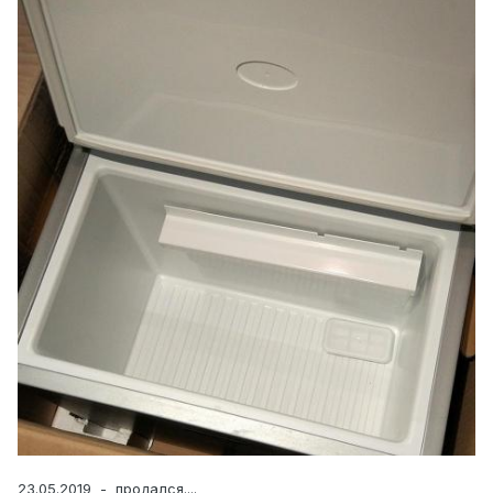
23.05.2019 - продался....