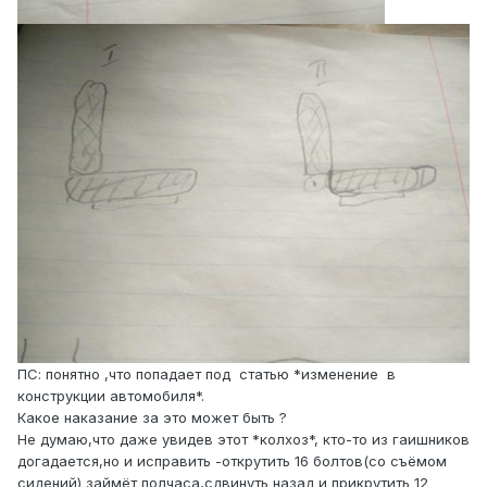
ПС: понятно ,что попадает под статью *изменение в
конструкции автомобиля*.
Какое наказание за это может быть ?
Не думаю,что даже увидев этот *колхоз*, кто-то из гаишников
догадается,но и исправить -открутить 16 болтов(со съёмом
сидений) займёт полчаса,сдвинуть назад и прикрутить 12