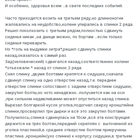
И особенно, здоровья всем ...в свете последних событий.
Часто приходится возить на третьем ряду,но длинноногие
жаловались на неудобство,колени упирались в спинки 2 ряда.
Решил поколхозить с третьим рядом,полностью сдвинуть
сиденья никак ,на днище можно, по бортам ...если только
сиденья переварить.
Но *голь на выдумки хитра*,решил сдвинуть спинки
назад,оказалось в самый раз.
Зад(человеческий) сдвигался назад,соответственно колени
*отъезжали * назад от спинок 2 ряда.
Снял спинку ,двумя болтами крепятся к сидушке,сначала
сдвинул спинку на одно отверстие назад,т.е. переднее
отверстие спинки сопоставил с задним отверстием сидушки,
закрутил болты,но чото ненадёжно...получается как на оси
,при сильном надавливании может опуститься назад спинка.
Вырезал болгаркой кусок уголка,подогнал сверху кронштейна
спинки,просверлил три дырки и всё это закрутил болтами.
Получилось,спинка сдвинулась на 10см ,вся эта конструкция
держится на трёх болтах,передний скреплён с выточенной из
уголка пластиной,в среднее отверстие болтом прикручены
пластина ,кроншейн(ухо спинки) к корпусу сидушки,в третьем