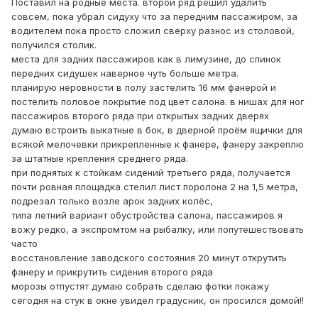
Поставил на родные места. второй ряд решил удалить
совсем, пока убрал сидуху что за передним пассажиром, за
водителем пока просто сложил сверху разнос из столовой,
получился столик.
места для задних пассажиров как в лимузине, до спинок
передних сидушек наверное чуть больше метра.
планирую неровности в полу застелить 16 мм фанерой и
постелить половое покрытие под цвет салона. в нишах для ног
пассажиров второго ряда при открытых задних дверях
думаю встроить выкатные в бок, в дверной проём ящички для
всякой мелочевки прикрепленные к фанере, фанеру закреплю
за штатные крепления среднего ряда.
при поднятых к стойкам сидений третьего ряда, получается
почти ровная площадка стелил лист поролона 2 на 1,5 метра,
подрезал только возле арок задних колёс,
типа летний вариант обустройства салона, пассажиров я
вожу редко, а экспромтом на рыбалку, или попутешествовать
часто
восстановление заводского состояния 20 минут открутить
фанеру и прикрутить сидения второго ряда
морозы отпустят думаю собрать сделаю фотки покажу
сегодня на стук в окне увидел градусник, он просился домой!!