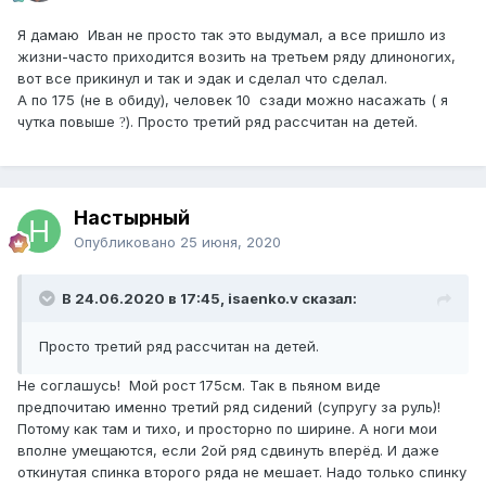
Я дамаю Иван не просто так это выдумал, а все пришло из
жизни-часто приходится возить на третьем ряду длиноногих,
вот все прикинул и так и эдак и сделал что сделал.
А по 175 (не в обиду), человек 10 сзади можно насажать ( я
чутка повыше
). Просто третий ряд рассчитан на детей.
?
Настырный
Опубликовано
25 июня, 2020
В 24.06.2020 в 17:45, isaenko.v сказал:
Просто третий ряд рассчитан на детей.
Не соглашусь! Мой рост 175см. Так в пьяном виде
предпочитаю именно третий ряд сидений (супругу за руль)!
Потому как там и тихо, и просторно по ширине. А ноги мои
вполне умещаются, если 2ой ряд сдвинуть вперёд. И даже
откинутая спинка второго ряда не мешает. Надо только спинку