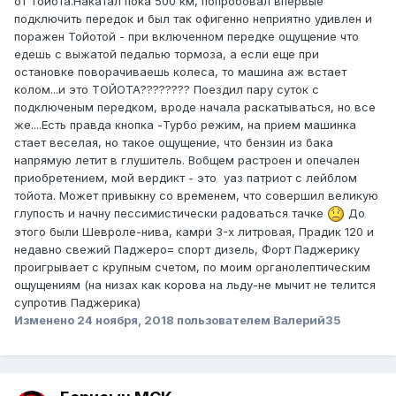
от Тойота.Накатал пока 500 км, попробовал впервые
подключить передок и был так офигенно неприятно удивлен и
поражен Тойотой - при включенном передке ощущение что
едешь с выжатой педалью тормоза, а если еще при
остановке поворачиваешь колеса, то машина аж встает
колом...и это ТОЙОТА???????? Поездил пару суток с
подключеным передком, вроде начала раскатываться, но все
же....Есть правда кнопка -Турбо режим, на прием машинка
стает веселая, но такое ощущение, что бензин из бака
напрямую летит в глушитель. Вобщем растроен и опечален
приобретением, мой вердикт - это уаз патриот с лейблом
тойота. Может привыкну со временем, что совершил великую
глупость и начну пессимистически радоваться тачке
До
этого были Шевроле-нива, камри 3-х литровая, Прадик 120 и
недавно свежий Паджеро= спорт дизель, Форт Паджерику
проигрывает с крупным счетом, по моим органолептическим
ощущениям (на низах как корова на льду-не мычит не телится
супротив Паджерика)
Изменено
24 ноября, 2018
пользователем Валерий35