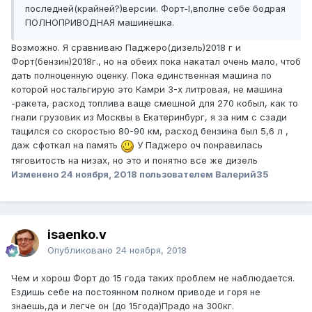
последней(крайней?)версии. Форт-I,вполне себе бодрая
ПОЛНОПРИВОДНАЯ машинёшка.
Возможно. Я сравниваю Паджеро(дизель)2018 г и
Форт(бензин)2018г., но на обеих пока накатал очень мало, чтоб
дать полноценную оценку. Пока единственная машина по
которой ностальгирую это Камри 3-х литровая, не машина
-ракета, расход топлива ваще смешной для 270 кобыл, как то
гнали грузовик из Москвы в Екатеринбург, я за ним с сзади
тащился со скоростью 80-90 км, расход бензина был 5,6 л ,
даж сфоткал на память
У Паджеро оч понравилась
тяговитость на низах, но это и понятно все же дизель
Изменено
24 ноября, 2018
пользователем Валерий35
isaenko.v
Опубликовано
24 ноября, 2018
Чем и хорош Форт до 15 года таких проблем не наблюдается.
Ездишь себе на постоянном полном приводе и горя не
знаешь,да и легче он (до 15года)Прадо на 300кг.