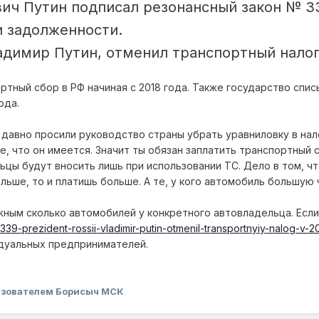
ч Путин подписал резонансный закон № 335-
и задолженности.
адимир Путин, отменил транспортный налог 
ртный сбор в РФ начиная с 2018 года. Также государство сп
ода.
давно просили руководство страны убрать уравниловку в нал
е, что он имеется. Значит ты обязан заплатить транспортный 
ьцы будут вносить лишь при использовании ТС. Дело в том, 
льше, то и платишь больше. А те, у кого автомобиль большую
жным сколько автомобилей у конкретного автовладельца. Если
339-prezident-rossii-vladimir-putin-otmenil-transportnyiy-nalog-v-
идуальных предпринимателей.
зователем Борисыч МСК