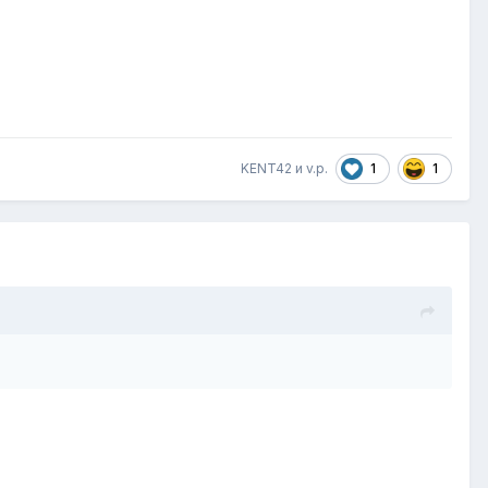
1
1
KENT42 и v.p.