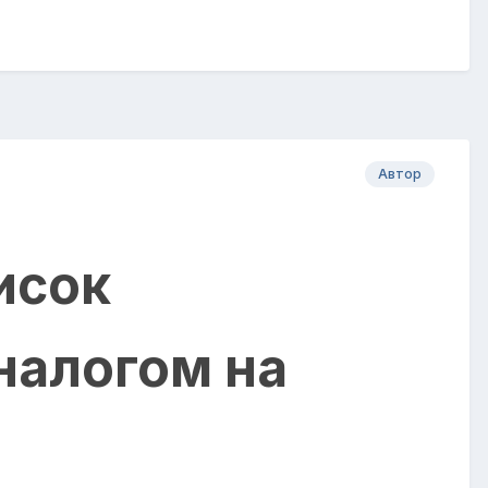
Автор
исок
налогом на