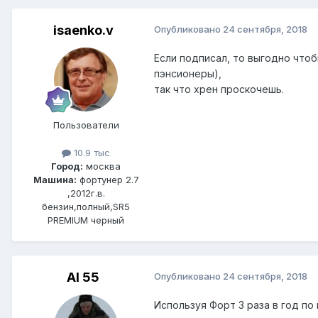
isaenko.v
Опубликовано
24 сентября, 2018
Если подписал, то выгодно что
пэнсионеры),
так что хрен проскочешь.
Пользователи
10.9 тыс
Город:
москва
Машина:
фортунер 2.7
,2012г.в.
бензин,полный,SR5
PREMIUM черный
Al 55
Опубликовано
24 сентября, 2018
Используя Форт 3 раза в год п