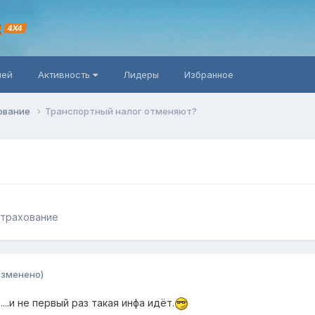
R
4X4
ней
Активность
Лидеры
Избранное
хование
Транспортный налог отменяют?
Страхование
изменено)
...и не первый раз такая инфа идёт.