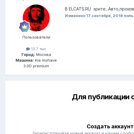
В ELCATS.RU зрите...Авто,произв
Изменено
17 сентября, 2018
поль
Пользователи
13.7 тыс
Город:
Москва
Машина:
Kia mohave
3.0D premium
Для публикации 
Создать аккаунт
Зарегистрируйте новый аккаунт в нашем сообщ