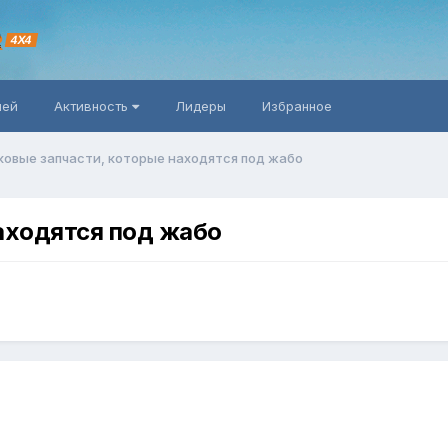
R
4X4
ней
Активность
Лидеры
Избранное
овые запчасти, которые находятся под жабо
аходятся под жабо