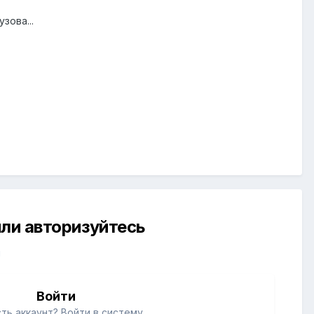
зова...
ли авторизуйтесь
й
Войти
ть аккаунт? Войти в систему.