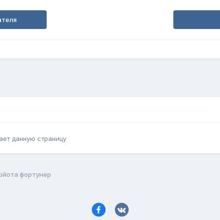
ателя
ает данную страницу
ойота фортунер