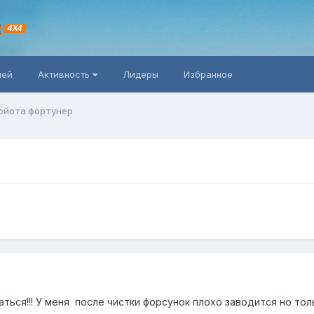
R
4X4
ней
Активность
Лидеры
Избранное
ойота фортунер
аться!!! У меня после чистки форсунок плохо заводится но толь