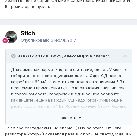
Хозяин конечно барин. Однако в характеристиках написано 14
В , резистор не нужен.
Stich
Опубликовано
6 июля, 2017
В 06.07.2017 в 08:29, Александр56 сказал:
Для лампочек нормально, для светодиодов нет. У меня в
габаритах стоят светодиодные лампы. Одна СД лампа
потребляет 60 мА, а светит как лампа накаливания 5 Вт.
Весь смысл применения СД - это экономия энергии как
в головном свете, габаритах и т.д. В вашем варианте,
как пишите, еще на каждый СД надо ограничивающие
резисторы ставить по 1 Вт. Хозяин конечно барин. Однако
в характеристиках написано 14 В , резистор не нужен.
Показать
Так я про светодиоды и не спорю :-)) Из-за этого 1Вт-ного
резистора(который оказался раза в 2 больше светодиода) я и