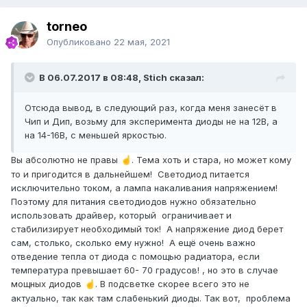
torneo
Опубликовано
22 мая, 2021
В 06.07.2017 в 08:48, Stich сказал:
Отсюда вывод, в следующий раз, когда меня занесёт в
Чип и Дип, возьму для эксперимента диоды не на 12В, а
на 14-16В, с меньшей яркостью.
Вы абсолютно не правы
. Тема хоть и стара, но может кому
☝️
то и пригодится в дальнейшем! Светодиод питается
исключительно током, а лампа накаливания напряжением!
Поэтому для питания светодиодов нужно обязательно
использовать драйвер, который ограничивает и
стабилизирует необходимый ток! А напряжение диод берет
сам, столько, сколько ему нужно! А ещё очень важно
отведение тепла от диода с помощью радиатора, если
температура превышает 60- 70 градусов! , но это в случае
мощных диодов
. В подсветке скорее всего это не
☝️
актуально, так как там слабенький диоды. Так вот, проблема