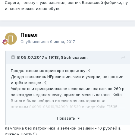
Серега, голову я уже защитил, зонтик Баковской фабрики, ну
и ласты можно ихние обуть.
Павел
Опубликовано
9 июля, 2017
В 05.07.2017 в 19:18, Stich сказал:
Продолжение истории про подсветку :-))
Диоды оказались НЕрезистивными и умерли, не прожив
и трёх месяцев :-))
Упёртость и принципиальное нежелание платить по 260 р
за каждую недолампочку, привели меня в каталог Koito.
В итоге была найдена вменяемая альтернатива
штатным
84999-06010/84999-10530
в виде Koito E1535,
которые поставляются уже с зелёным колпачком, светят
Показать
однозначно лучше старых :-))
лампочка без патрончика и зеленой резинки - 10 рублей в
Южном Порту.)))