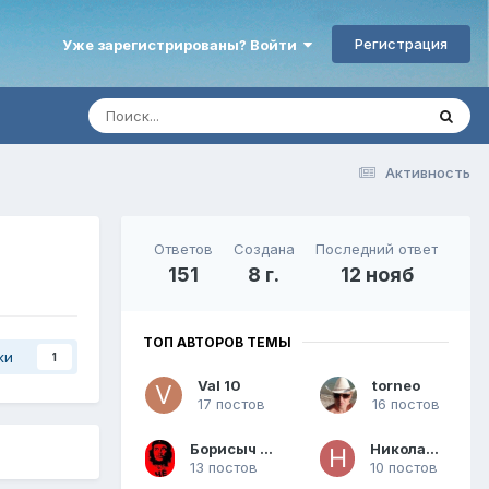
Регистрация
Уже зарегистрированы? Войти
Активность
Ответов
Создана
Последний ответ
151
8 г.
12 нояб
ТОП АВТОРОВ ТЕМЫ
ки
1
Val 10
torneo
17 постов
16 постов
Борисыч МСК
Николай_Н
13 постов
10 постов