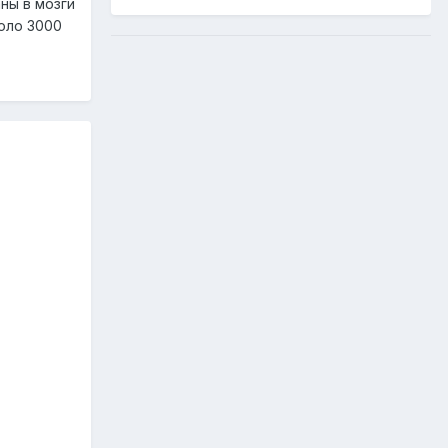
ны в мозги
коло 3000