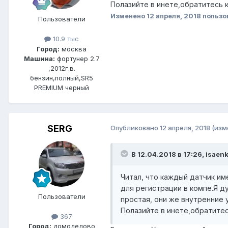
Полазийте в инете,обратитесь к
Изменено
12 апреля, 2018
пользо
Пользователи
10.9 тыс
Город:
москва
Машина:
фортунер 2.7
,2012г.в.
бензин,полный,SR5
PREMIUM черный
SERG
Опубликовано
12 апреля, 2018
(изм
В 12.04.2018 в 17:26, isaen
Читал, что каждый датчик им
для регистрации в компе.Я д
Пользователи
простая, они же внутренние 
Полазийте в инете,обратитес
367
Город:
домодедово