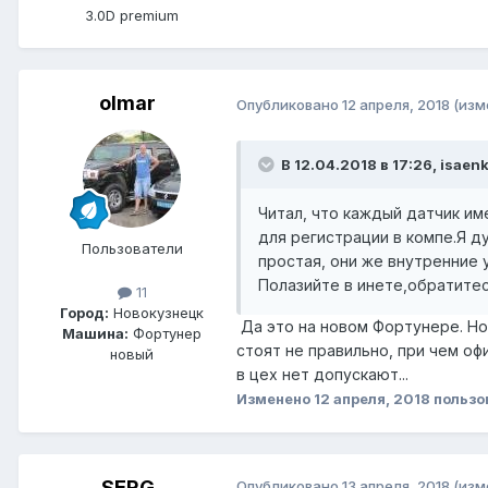
3.0D premium
olmar
Опубликовано
12 апреля, 2018
(изм
В 12.04.2018 в 17:26, isaen
Читал, что каждый датчик им
для регистрации в компе.Я д
Пользователи
простая, они же внутренние 
Полазийте в инете,обратитес
11
Город:
Новокузнецк
Да это на новом Фортунере. Но
Машина:
Фортунер
стоят не правильно, при чем оф
новый
в цех нет допускают...
Изменено
12 апреля, 2018
пользо
SERG
Опубликовано
13 апреля, 2018
(изм