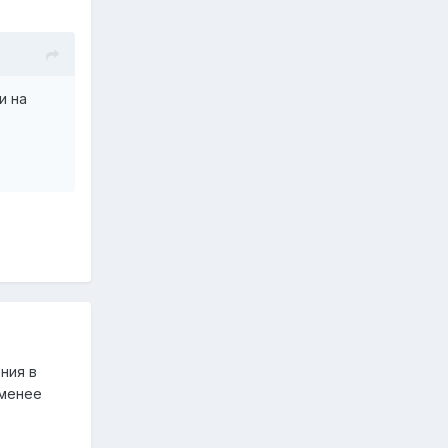
и на
ния в
 менее