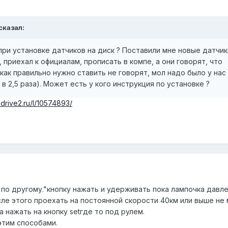
 сказал:
ри установке датчиков на диск ? Поставили мне новые датчик
приехал к официалам, прописать в компе, а они говорят, что
как правильно нужно ставить не говорят, мол надо было у нас
 2,5 раза). Может есть у кого инструкция по установке ?
.drive2.ru/l/10574893/
 по другому."кнопку нажать и удерживать пока лампочка давле
сле этого проехать на постоянной скорости 40км или выше не
а нажать на кнопку setгде то под рулем.
этим способами.