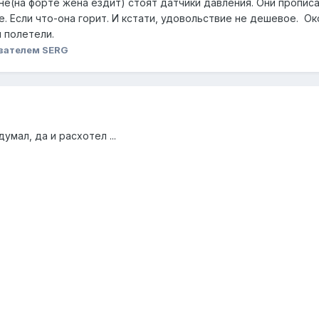
не(на форте жена ездит) стоят датчики давления. Они прописа
е. Если что-она горит. И кстати, удовольствие не дешевое. О
и полетели.
вателем SERG
умал, да и расхотел ...