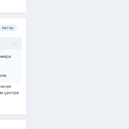
Автор
омера
ков.
чески
ем центре