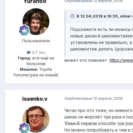
Yuran69
Опубликовано
12 апреля, 2018
В 12.04.2018 в 16:35, olmar
Подскажите есть ли нюансы п
новые диски в шиномантажке, 
Пользователи
установлены не правильно, а 
шиномонтаж делать (дороже в
3.7 тыс
Город:
всё ещё на
может это поможет
https://www
Кольском
Машина:
Toyota
Fortuner(уже не новый)
isaenko.v
Опубликовано
12 апреля, 2018
Читал про это тоже, но немного
шинах не моргнёт три раза и по
10мин.В первом способе три раз
Но можно попробовать и тем и 