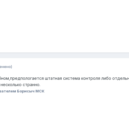
енено)
убном,предпологается штатная система контроля либо отдель
несколько странно.
вателем Борисыч МСК