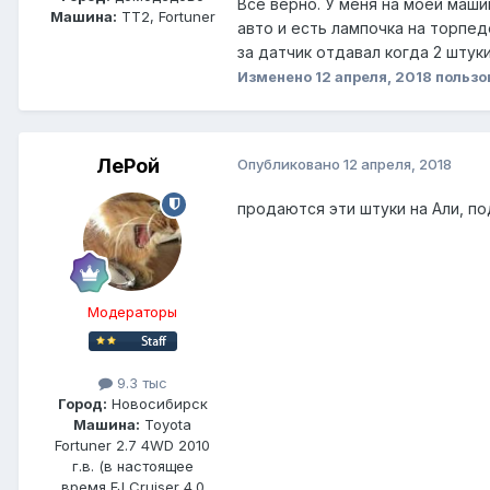
Все верно. У меня на моей маши
Машина:
TT2, Fortuner
авто и есть лампочка на торпед
за датчик отдавал когда 2 штук
Изменено
12 апреля, 2018
пользо
ЛеРой
Опубликовано
12 апреля, 2018
продаются эти штуки на Али, под
Модераторы
9.3 тыс
Город:
Новосибирск
Машина:
Toyota
Fortuner 2.7 4WD 2010
г.в. (в настоящее
время FJ Cruiser 4.0