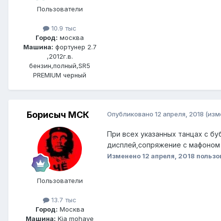
Пользователи
10.9 тыс
Город:
москва
Машина:
фортунер 2.7
,2012г.в.
бензин,полный,SR5
PREMIUM черный
Борисыч МСК
Опубликовано
12 апреля, 2018
(изм
При всех указанных танцах с б
дисплей,сопряжение с мафоном 
Изменено
12 апреля, 2018
пользо
Пользователи
13.7 тыс
Город:
Москва
Машина:
Kia mohave