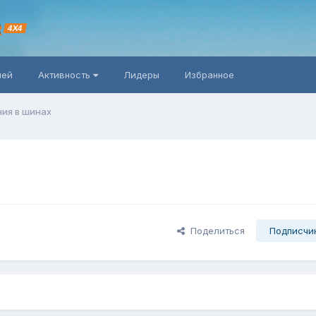
R
4X4
ней
Активность
Лидеры
Избранное
ия в шинах
Поделиться
Подписчи