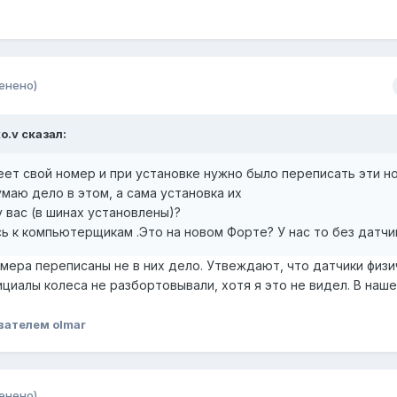
енено)
ko.v сказал:
еет свой номер и при установке нужно было переписать эти н
умаю дело в этом, а сама установка их
у вас (в шинах установлены)?
ь к компьютерщикам .Это на новом Форте? У нас то без датчи
мера переписаны не в них дело. Утвеждают, что датчики физи
ициалы колеса не разбортовывали, хотя я это не видел. В наш
вателем olmar
енено)