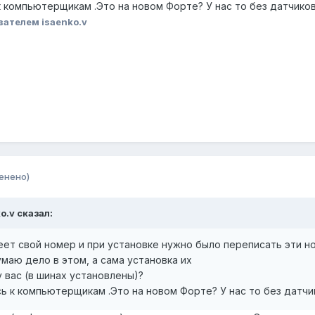
 компьютерщикам .Это на новом Форте? У нас то без датчиков
вателем isaenko.v
енено)
ko.v сказал:
еет свой номер и при установке нужно было переписать эти н
умаю дело в этом, а сама установка их
у вас (в шинах установлены)?
ь к компьютерщикам .Это на новом Форте? У нас то без датчи